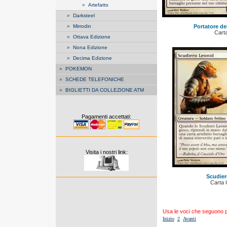
»
Artefatto
»
Darksteel
»
Mirrodin
Portatore de
Cart
»
Ottava Edizione
»
Nona Edizione
»
Decima Edizione
»
POKEMON
»
SCHEDE TELEFONICHE
»
BIGLIETTI DA COLLEZIONE ATM
Pagamenti accettati:
Visita i nostri link:
Scudier
Carta
Usa le voci che seguono per
Inizio
2
Avanti