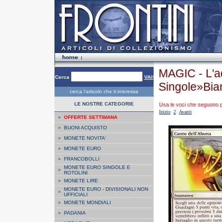
MAGIC - L'a
Cerca
VAI!
Singole»Bia
cerca l'articolo che ti interessa
LE NOSTRE CATEGORIE
Usa le voci che seguono per
Inizio
2
Avanti
»
OFFERTE SETTIMANA
»
BUONI ACQUISTO
»
MONETE NOVITA'
»
MONETE EURO
»
FRANCOBOLLI
MONETE EURO SINGOLE E
»
ROTOLINI
»
MONETE LIRE
MONETE EURO - DIVISIONALI NON
»
UFFICIALI
»
MONETE MONDIALI
»
PADANIA