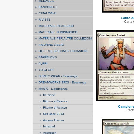
»
MEDAGLIE
»
BANCONOTE
»
CATALOGHI
Canto d
»
RIVISTE
Carta
»
MATERIALE FILATELICO
»
MATERIALE NUMISMATICO
»
MATERIALE PER ALTRE COLLEZIONI
»
FIGURINE LIEBIG
»
OFFERTE SPECIALI / OCCASIONI
»
STARBUCKS
»
PUFFI
»
YU-GI-OH!
»
DISNEY PIXAR - Esselunga
»
DREAMWORKS EROI - Esselunga
»
MAGIC - L'adunanza
»
Irruzione
»
Ritorno a Ravnica
Campione
»
Ritorno di Avacyn
Cart
»
Set Base 2013
»
Ascesa Oscura
»
Innistrad
»
Accessori