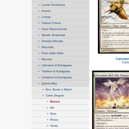
»
Landa Tenebrosa
»
Aurora
»
Lorwyn
»
Visione Futura
»
Caos Dimensionale
»
Spirale Temporale
»
Ondata Glaciale
»
Discordia
»
Patto delle Gilde
Calcaven
»
Ravnica
Cart
»
Liberatori di Kamigawa
»
Traditori di Kamigawa
»
Campioni di Kamigawa
»
Quinta Alba
»
Box, Buste e Mazzi
»
Carte Singole
•
Bianco
»
Blu
»
Nero
»
Rosso
»
Verde