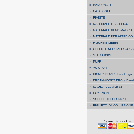
»
BANCONOTE
»
CATALOGHI
»
RIVISTE
»
MATERIALE FILATELICO
»
MATERIALE NUMISMATICO
»
MATERIALE PER ALTRE CO
»
FIGURINE LIEBIG
»
OFFERTE SPECIALI / OCCA
»
STARBUCKS
»
PUFFI
»
YU-GI-OH!
»
DISNEY PIXAR - Esselunga
»
DREAMWORKS EROI - Essel
»
MAGIC - L'adunanza
»
POKEMON
»
SCHEDE TELEFONICHE
»
BIGLIETTI DA COLLEZIONE
Pagamenti accettati: