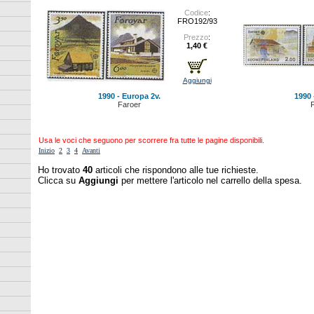
Codice
:
FRO192/93
Prezzo
:
1,40 €
Aggiungi
1990 - Europa 2v.
1990 
Faroer
F
Usa le voci che seguono per scorrere fra tutte le pagine disponibili.
Inizio
2
3
4
Avanti
Ho trovato
40
articoli che rispondono alle tue richieste.
Clicca su
Aggiungi
per mettere l'articolo nel carrello della spesa.