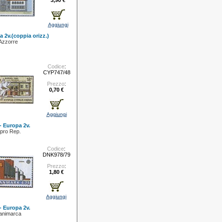
3,90 €
Aggiungi
a 2v.(coppia orizz.)
Azzorre
Codice
:
CYP747/48
Prezzo
:
0,70 €
Aggiungi
- Europa 2v.
ipro Rep.
Codice
:
DNK978/79
Prezzo
:
1,80 €
Aggiungi
- Europa 2v.
animarca