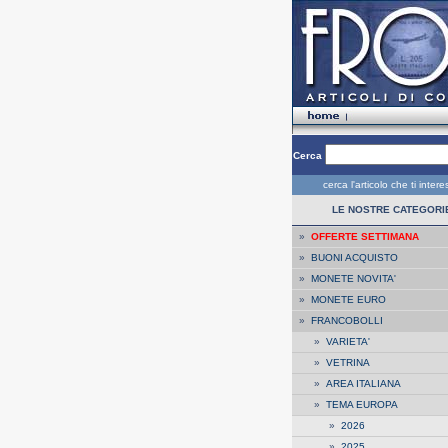
Cerca
cerca l'articolo che ti inter
LE NOSTRE CATEGORI
»
OFFERTE SETTIMANA
»
BUONI ACQUISTO
»
MONETE NOVITA'
»
MONETE EURO
»
FRANCOBOLLI
»
VARIETA'
»
VETRINA
»
AREA ITALIANA
»
TEMA EUROPA
»
2026
»
2025