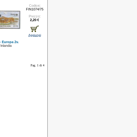
Codice
:
FIN1074/75
Prezzo
:
2,20 €
Aggiungi
- Europa 2v.
inlandia
Pag. 1 di 4