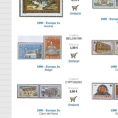
0,70 €
Aggiungi
1990 - Europ
1990 - Europa 1v.
Austria
Codice
:
BEL2367/68
Prezzo
:
1,50 €
Aggiungi
1990 - Europa 2v.
1990 
Belgio
C
Codice
:
CYPT262/63
Prezzo
:
3,50 €
Aggiungi
1990 - Europa 2v.
1990 
Cipro del Nord
D