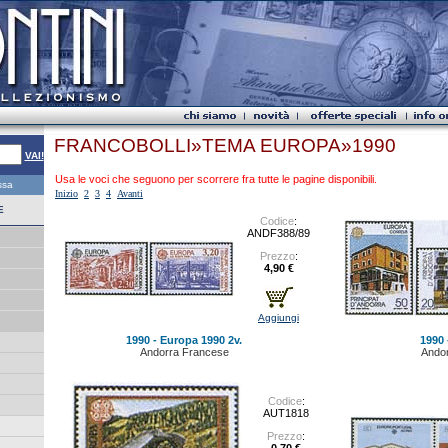
FRANCOBOLLI»TEMA EUROPA»1990
VAI!
Usa le voci che seguono per scorrere fra tutte le pagine disponibili.
essa
Inizio
2
3
4
Avanti
E
Codice
:
ANDF388/89
Prezzo
:
4,90 €
Aggiungi
1990 - Europa 1990 2v.
1990 
Andorra Francese
Andor
Codice
:
AUT1818
Prezzo
: