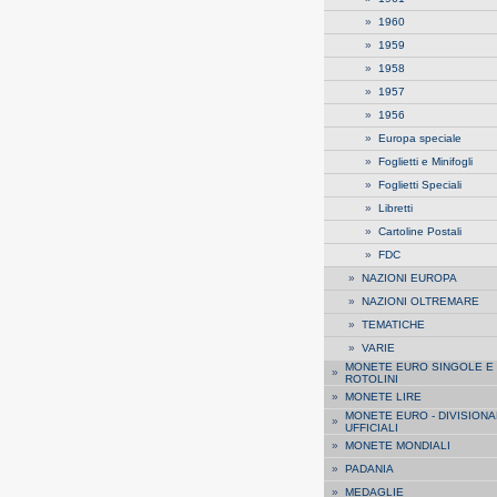
»
1960
»
1959
»
1958
»
1957
»
1956
»
Europa speciale
»
Foglietti e Minifogli
»
Foglietti Speciali
»
Libretti
»
Cartoline Postali
»
FDC
»
NAZIONI EUROPA
»
NAZIONI OLTREMARE
»
TEMATICHE
»
VARIE
MONETE EURO SINGOLE E
»
ROTOLINI
»
MONETE LIRE
MONETE EURO - DIVISIONA
»
UFFICIALI
»
MONETE MONDIALI
»
PADANIA
»
MEDAGLIE