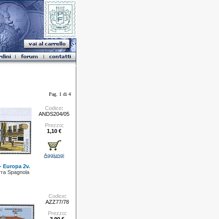
Pag. 1 di 4
Codice
:
ANDS204/05
Prezzo
:
1,10 €
Aggiungi
- Europa 2v.
ra Spagnola
Codice
:
AZZ77/78
Prezzo
: