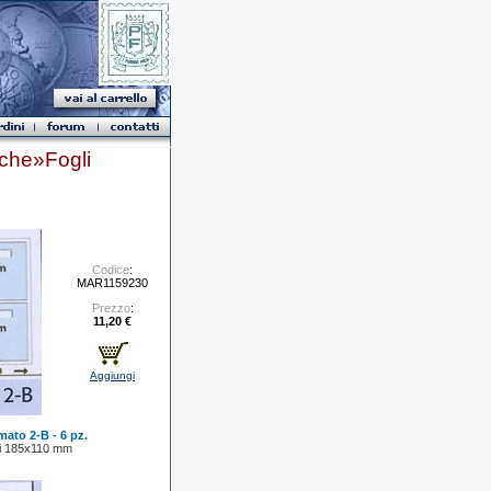
che»Fogli
Codice
:
MAR1159230
Prezzo
:
11,20 €
Aggiungi
mato 2-B - 6 pz.
lli 185x110 mm