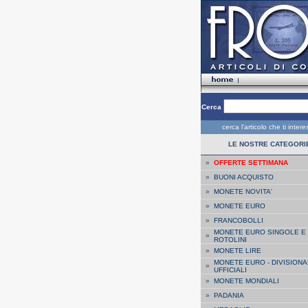
Cerca
cerca l'articolo che ti inter
LE NOSTRE CATEGORI
»
OFFERTE SETTIMANA
»
BUONI ACQUISTO
»
MONETE NOVITA'
»
MONETE EURO
»
FRANCOBOLLI
MONETE EURO SINGOLE E
»
ROTOLINI
»
MONETE LIRE
MONETE EURO - DIVISIONA
»
UFFICIALI
»
MONETE MONDIALI
»
PADANIA