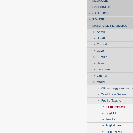
»
MEDAGLIE
»
BANCONOTE
»
CATALOGHI
»
RIVISTE
»
MATERIALE FILATELICO
»
Abafil
»
Bolaffi
»
Claxital
»
Davo
»
Euralbo
»
Hawid
»
Leuchtturm
»
Lindner
»
Marini
»
Album e aggiornamenti
»
Taschine e Strisce
»
Fogli e Tasche
•
Fogli Primato
»
Fogli Ck
»
Tasche
»
Fogli riparo
»
Fogli Trento