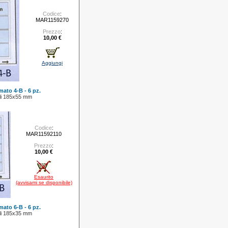
Codice
:
MAR1159270
Prezzo
:
10,00 €
Aggiungi
mato 4-B - 6 pz.
elli 185x55 mm
Codice
:
MAR11592110
Prezzo
:
10,00 €
Esaurito
(avvisami se disponibile)
mato 6-B - 6 pz.
elli 185x35 mm