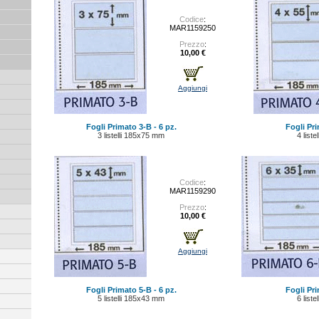
Codice
:
MAR1159250
Prezzo
:
10,00 €
Aggiungi
Fogli Primato 3-B - 6 pz.
Fogli Pri
3 listelli 185x75 mm
4 list
Codice
:
MAR1159290
Prezzo
:
10,00 €
Aggiungi
Fogli Primato 5-B - 6 pz.
Fogli Pri
5 listelli 185x43 mm
6 list