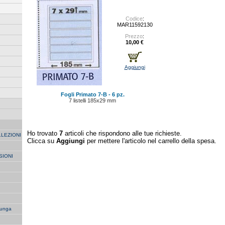
Codice
:
MAR11592130
Prezzo
:
10,00 €
Aggiungi
Fogli Primato 7-B - 6 pz.
7 listelli 185x29 mm
Ho trovato
7
articoli che rispondono alle tue richieste.
LLEZIONI
Clicca su
Aggiungi
per mettere l'articolo nel carrello della spesa.
SIONI
unga