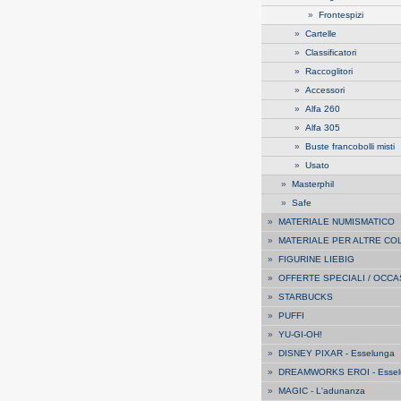
»
Frontespizi
»
Cartelle
»
Classificatori
»
Raccoglitori
»
Accessori
»
Alfa 260
»
Alfa 305
»
Buste francobolli misti
»
Usato
»
Masterphil
»
Safe
»
MATERIALE NUMISMATICO
»
MATERIALE PER ALTRE CO
»
FIGURINE LIEBIG
»
OFFERTE SPECIALI / OCCA
»
STARBUCKS
»
PUFFI
»
YU-GI-OH!
»
DISNEY PIXAR - Esselunga
»
DREAMWORKS EROI - Essel
»
MAGIC - L'adunanza