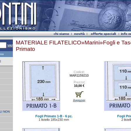
MATERIALE FILATELICO»Marini»Fogli e Tas
VAI!
Primato
essa
E
Codice
:
MAR1159210
Prezzo
:
10,00 €
Aggiungi
LI NON
Fogli Primato 1-B - 6 pz.
Fogli Pri
1 listello 185x230 mm
2 liste