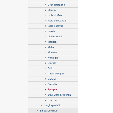
»
Gran Bretagna
»
Irlanda
»
Isola di Man
»
Isole del Canale
»
Isole Foroyar
»
Israele
»
Liechtenstein
»
Madera
»
Malta
»
Monaco
»
Norvegia
»
Olanda
»
ONU
»
Paesi Olimpici
»
SMOM
»
Somalia
•
Spagna
»
Stati Uniti d'America
»
Svizzera
»
I fogli speciali
»
Linea Dominus