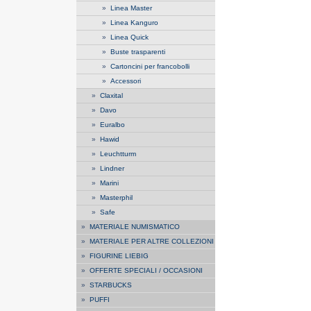
»
Linea Master
»
Linea Kanguro
»
Linea Quick
»
Buste trasparenti
»
Cartoncini per francobolli
»
Accessori
»
Claxital
»
Davo
»
Euralbo
»
Hawid
»
Leuchtturm
»
Lindner
»
Marini
»
Masterphil
»
Safe
»
MATERIALE NUMISMATICO
»
MATERIALE PER ALTRE COLLEZIONI
»
FIGURINE LIEBIG
»
OFFERTE SPECIALI / OCCASIONI
»
STARBUCKS
»
PUFFI