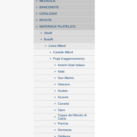
»
MEDAGLIE
»
BANCONOTE
»
CATALOGHI
»
RIVISTE
»
MATERIALE FILATELICO
»
Abafil
»
Bolaffi
»
Linea Milord
»
Cartelle Milord
»
Fogli d'aggiornamento
»
Antichi Stati Italiani
»
Italia
»
San Marino
»
Vaticano
»
Austria
»
Azzorre
»
Canada
»
Cipro
Coppa del Mondo di
»
Calcio
»
Francia
»
Germania
»
Gibilterra