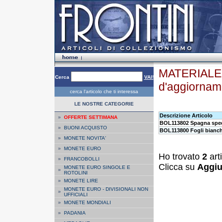
MATERIALE F
Cerca
VAI!
d'aggiorna
cerca l'articolo che ti interessa
LE NOSTRE CATEGORIE
Descrizione Articolo
»
OFFERTE SETTIMANA
BOL113802 Spagna speci
»
BUONI ACQUISTO
BOL113800 Fogli bianch
»
MONETE NOVITA'
»
MONETE EURO
Ho trovato
2
art
»
FRANCOBOLLI
Clicca su
Aggiu
MONETE EURO SINGOLE E
»
ROTOLINI
»
MONETE LIRE
MONETE EURO - DIVISIONALI NON
»
UFFICIALI
»
MONETE MONDIALI
»
PADANIA