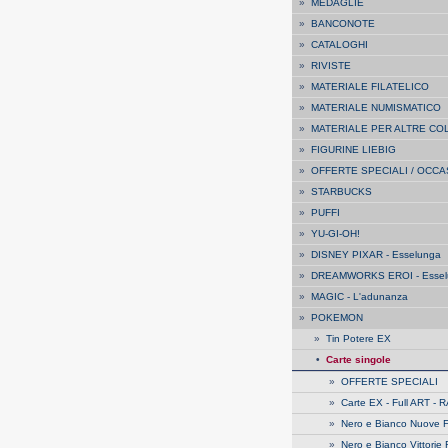
»
MEDAGLIE
»
BANCONOTE
»
CATALOGHI
»
RIVISTE
»
MATERIALE FILATELICO
»
MATERIALE NUMISMATICO
»
MATERIALE PER ALTRE CO
»
FIGURINE LIEBIG
»
OFFERTE SPECIALI / OCCA
»
STARBUCKS
»
PUFFI
»
YU-GI-OH!
»
DISNEY PIXAR - Esselunga
»
DREAMWORKS EROI - Essel
»
MAGIC - L'adunanza
»
POKEMON
»
Tin Potere EX
•
Carte singole
»
OFFERTE SPECIALI
»
Carte EX - Full ART - 
»
Nero e Bianco Nuove 
»
Nero e Bianco Vittorie 