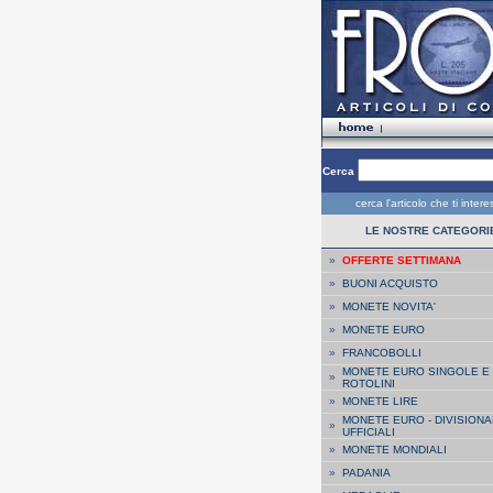
Cerca
cerca l'articolo che ti inter
LE NOSTRE CATEGORI
»
OFFERTE SETTIMANA
»
BUONI ACQUISTO
»
MONETE NOVITA'
»
MONETE EURO
»
FRANCOBOLLI
MONETE EURO SINGOLE E
»
ROTOLINI
»
MONETE LIRE
MONETE EURO - DIVISIONA
»
UFFICIALI
»
MONETE MONDIALI
»
PADANIA