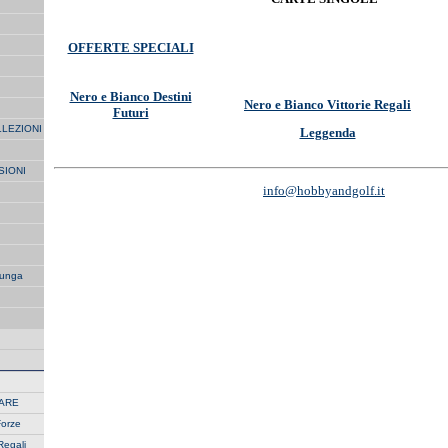
OFFERTE SPECIALI
Nero e Bianco Destini
Nero e Bianco Vittorie Regali
Futuri
LLEZIONI
Leggenda
SIONI
info@hobbyandgolf.it
unga
RARE
Forze
Regali