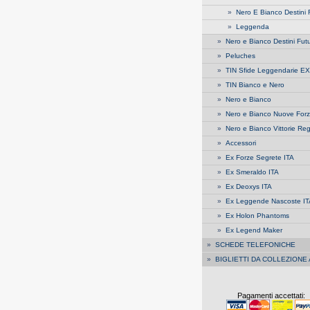
»
Nero E Bianco Destini F
»
Leggenda
»
Nero e Bianco Destini Futu
»
Peluches
»
TIN Sfide Leggendarie EX
»
TIN Bianco e Nero
»
Nero e Bianco
»
Nero e Bianco Nuove For
»
Nero e Bianco Vittorie Reg
»
Accessori
»
Ex Forze Segrete ITA
»
Ex Smeraldo ITA
»
Ex Deoxys ITA
»
Ex Leggende Nascoste IT
»
Ex Holon Phantoms
»
Ex Legend Maker
»
SCHEDE TELEFONICHE
»
BIGLIETTI DA COLLEZIONE
Pagamenti accettati: