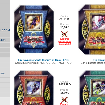
Codice
:
Z4TINIBL
Prezzo
:
13,00 €
LLEZIONI
Esaurito
SIONI
(avvisami se
disponibile)
Tin Cavaliere Vento Oscuro di Gaia - ENG
Tin Caval
Con 5 bustine inglesi: AST, IOC, DCR, MGF, PGD
Con 5 bustine ingle
ISTA
Codice
:
Z6TINIRO
Prezzo
:
13,00 €
Esaurito