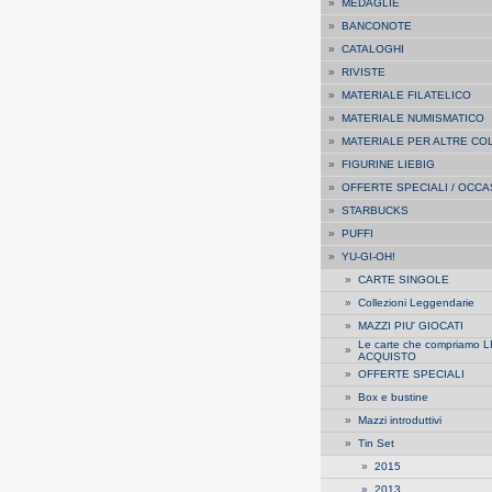
»
MEDAGLIE
»
BANCONOTE
»
CATALOGHI
»
RIVISTE
»
MATERIALE FILATELICO
»
MATERIALE NUMISMATICO
»
MATERIALE PER ALTRE CO
»
FIGURINE LIEBIG
»
OFFERTE SPECIALI / OCCA
»
STARBUCKS
»
PUFFI
»
YU-GI-OH!
»
CARTE SINGOLE
»
Collezioni Leggendarie
»
MAZZI PIU' GIOCATI
Le carte che compriamo L
»
ACQUISTO
»
OFFERTE SPECIALI
»
Box e bustine
»
Mazzi introduttivi
»
Tin Set
»
2015
»
2013