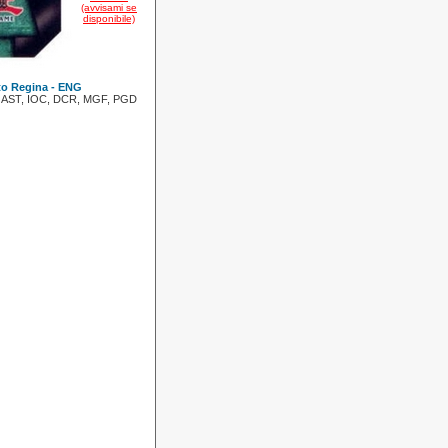
(avvisami se
disponibile)
to Regina - ENG
si: AST, IOC, DCR, MGF, PGD