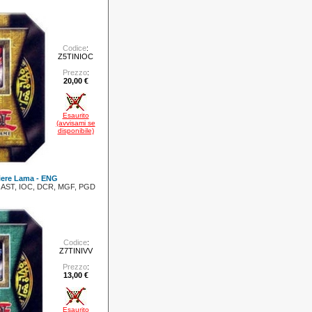
Codice
:
Z5TINIOC
Prezzo
:
20,00 €
Esaurito
(avvisami se
disponibile)
iere Lama - ENG
si: AST, IOC, DCR, MGF, PGD
Codice
:
Z7TINIVV
Prezzo
:
13,00 €
Esaurito