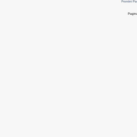
Frontini Pa
Pagina