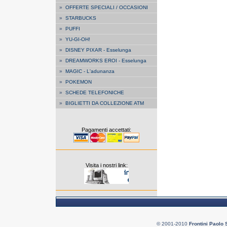
»
OFFERTE SPECIALI / OCCASIONI
»
STARBUCKS
»
PUFFI
»
YU-GI-OH!
»
DISNEY PIXAR - Esselunga
»
DREAMWORKS EROI - Esselunga
»
MAGIC - L'adunanza
»
POKEMON
»
SCHEDE TELEFONICHE
»
BIGLIETTI DA COLLEZIONE ATM
Pagamenti accettati:
Visita i nostri link:
© 2001-2010
Frontini Paolo 