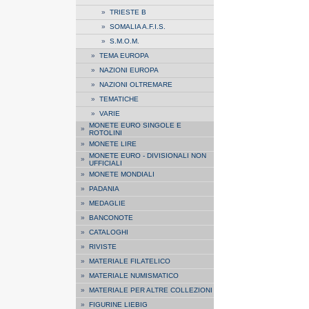
»
TRIESTE B
»
SOMALIA A.F.I.S.
»
S.M.O.M.
»
TEMA EUROPA
»
NAZIONI EUROPA
»
NAZIONI OLTREMARE
»
TEMATICHE
»
VARIE
MONETE EURO SINGOLE E
»
ROTOLINI
»
MONETE LIRE
MONETE EURO - DIVISIONALI NON
»
UFFICIALI
»
MONETE MONDIALI
»
PADANIA
»
MEDAGLIE
»
BANCONOTE
»
CATALOGHI
»
RIVISTE
»
MATERIALE FILATELICO
»
MATERIALE NUMISMATICO
»
MATERIALE PER ALTRE COLLEZIONI
»
FIGURINE LIEBIG