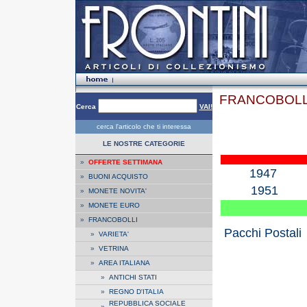
FRANCOBOLLI
Cerca
VAI!
cerca l'articolo che ti interessa
LE NOSTRE CATEGORIE
»
OFFERTE SETTIMANA
1947
»
BUONI ACQUISTO
1951
»
MONETE NOVITA'
»
MONETE EURO
»
FRANCOBOLLI
Pacchi Postali
»
VARIETA'
»
VETRINA
»
AREA ITALIANA
»
ANTICHI STATI
»
REGNO D'ITALIA
REPUBBLICA SOCIALE
»