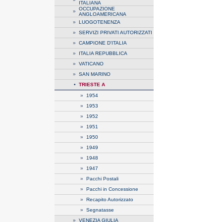
ITALIANA
OCCUPAZIONE
»
ANGLOAMERICANA
»
LUOGOTENENZA
»
SERVIZI PRIVATI AUTORIZZATI
»
CAMPIONE D'ITALIA
»
ITALIA REPUBBLICA
»
VATICANO
»
SAN MARINO
•
TRIESTE A
»
1954
»
1953
»
1952
»
1951
»
1950
»
1949
»
1948
»
1947
»
Pacchi Postali
»
Pacchi in Concessione
»
Recapito Autorizzato
»
Segnatasse
»
VENEZIA GIULIA