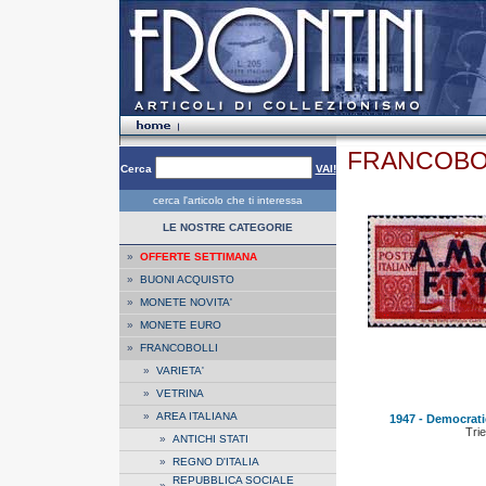
FRANCOBOL
Cerca
VAI!
cerca l'articolo che ti interessa
LE NOSTRE CATEGORIE
»
OFFERTE SETTIMANA
»
BUONI ACQUISTO
»
MONETE NOVITA'
»
MONETE EURO
»
FRANCOBOLLI
»
VARIETA'
»
VETRINA
»
AREA ITALIANA
1947 - Democratic
Trie
»
ANTICHI STATI
»
REGNO D'ITALIA
REPUBBLICA SOCIALE
»