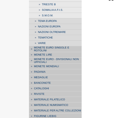
»
TRIESTE B
»
SOMALIA A.F.I.S.
»
S.M.O.M.
»
TEMA EUROPA
»
NAZIONI EUROPA
»
NAZIONI OLTREMARE
»
TEMATICHE
»
VARIE
MONETE EURO SINGOLE E
»
ROTOLINI
»
MONETE LIRE
MONETE EURO - DIVISIONALI NON
»
UFFICIALI
»
MONETE MONDIALI
»
PADANIA
»
MEDAGLIE
»
BANCONOTE
»
CATALOGHI
»
RIVISTE
»
MATERIALE FILATELICO
»
MATERIALE NUMISMATICO
»
MATERIALE PER ALTRE COLLEZIONI
»
FIGURINE LIEBIG