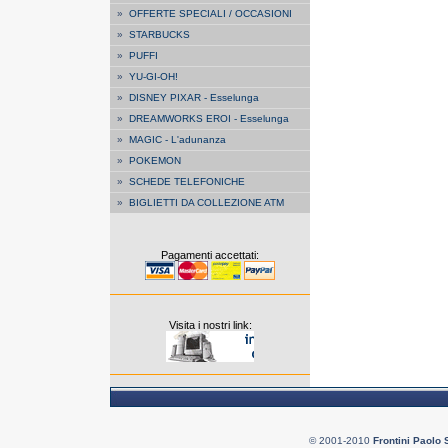
»
OFFERTE SPECIALI / OCCASIONI
»
STARBUCKS
»
PUFFI
»
YU-GI-OH!
»
DISNEY PIXAR - Esselunga
»
DREAMWORKS EROI - Esselunga
»
MAGIC - L'adunanza
»
POKEMON
»
SCHEDE TELEFONICHE
»
BIGLIETTI DA COLLEZIONE ATM
Pagamenti accettati:
Visita i nostri link:
© 2001-2010
Frontini Paolo 