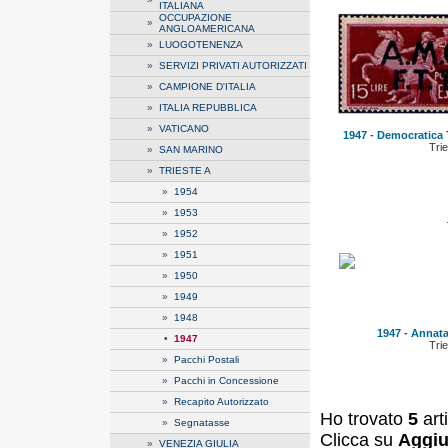
ITALIANA
OCCUPAZIONE
»
ANGLOAMERICANA
»
LUOGOTENENZA
»
SERVIZI PRIVATI AUTORIZZATI
»
CAMPIONE D'ITALIA
»
ITALIA REPUBBLICA
»
VATICANO
1947 - Democratica T
Trie
»
SAN MARINO
»
TRIESTE A
»
1954
»
1953
»
1952
»
1951
»
1950
»
1949
»
1948
1947 - Annata
•
1947
Trie
»
Pacchi Postali
»
Pacchi in Concessione
»
Recapito Autorizzato
Ho trovato
5
art
»
Segnatasse
Clicca su
Aggiu
»
VENEZIA GIULIA