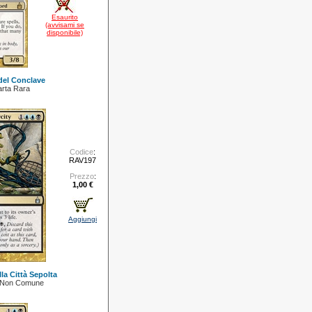
Esaurito
(avvisami se
disponibile)
del Conclave
rta Rara
Codice
:
RAV197
Prezzo
:
1,00 €
Aggiungi
la Città Sepolta
 Non Comune