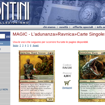
MAGIC - L'adunanza»Ravnica»Carte Singole»
VAI!
Usa le voci che seguono per scorrere fra tutte le pagine disponibili.
essa
Inizio
2
3
4
5
6
Avanti
E
Codice
:
RAV190
Prezzo
:
4,00 €
Aggiungi
LI NON