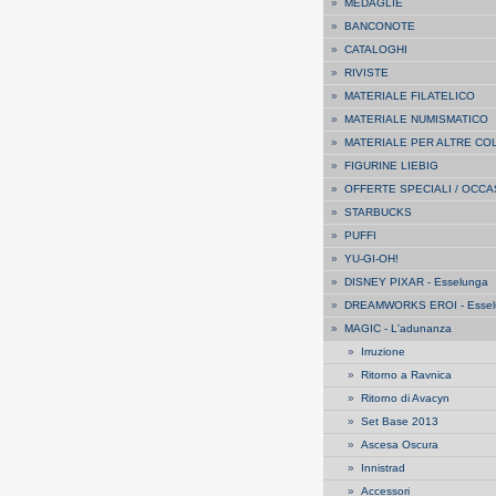
»
MEDAGLIE
»
BANCONOTE
»
CATALOGHI
»
RIVISTE
»
MATERIALE FILATELICO
»
MATERIALE NUMISMATICO
»
MATERIALE PER ALTRE CO
»
FIGURINE LIEBIG
»
OFFERTE SPECIALI / OCCA
»
STARBUCKS
»
PUFFI
»
YU-GI-OH!
»
DISNEY PIXAR - Esselunga
»
DREAMWORKS EROI - Essel
»
MAGIC - L'adunanza
»
Irruzione
»
Ritorno a Ravnica
»
Ritorno di Avacyn
»
Set Base 2013
»
Ascesa Oscura
»
Innistrad
»
Accessori