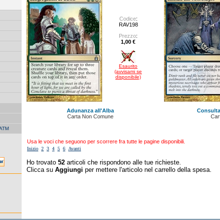
Codice
:
RAV198
Prezzo
:
1,00 €
Esaurito
(avvisami se
disponibile)
Adunanza all'Alba
Consulta
Carta Non Comune
Car
 ATM
Usa le voci che seguono per scorrere fra tutte le pagine disponibili.
Inizio
2
3
4
5
6
Avanti
Ho trovato
52
articoli che rispondono alle tue richieste.
Clicca su
Aggiungi
per mettere l'articolo nel carrello della spesa.