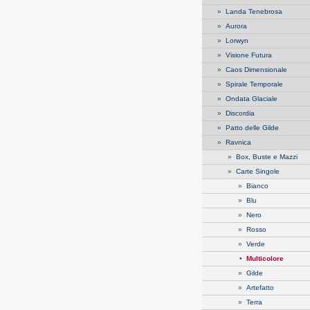
»
Landa Tenebrosa
»
Aurora
»
Lorwyn
»
Visione Futura
»
Caos Dimensionale
»
Spirale Temporale
»
Ondata Glaciale
»
Discordia
»
Patto delle Gilde
»
Ravnica
»
Box, Buste e Mazzi
»
Carte Singole
»
Bianco
»
Blu
»
Nero
»
Rosso
»
Verde
•
Multicolore
»
Gilde
»
Artefatto
»
Terra