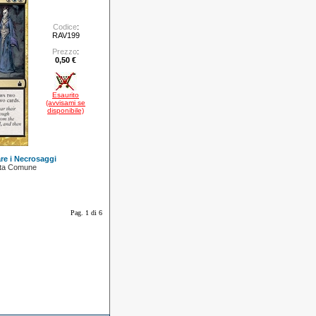
Codice
:
RAV199
Prezzo
:
0,50 €
Esaurito
(avvisami se
disponibile)
re i Necrosaggi
ta Comune
Pag. 1 di 6