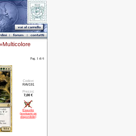
Multicolore
Pag. 1 di 6
Codice
:
RAV191
Prezzo
:
7,00 €
Esaurito
(avvisami se
disponibile)