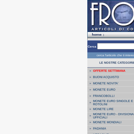
Cerca
cerca l'articolo che ti inter
LE NOSTRE CATEGORI
»
OFFERTE SETTIMANA
»
BUONI ACQUISTO
»
MONETE NOVITA'
»
MONETE EURO
»
FRANCOBOLLI
MONETE EURO SINGOLE E
»
ROTOLINI
»
MONETE LIRE
MONETE EURO - DIVISIONA
»
UFFICIALI
»
MONETE MONDIALI
»
PADANIA