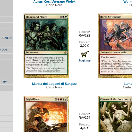
Agrus Kos, Veterano Wojek
Wurm
Carta Rara
Ca
Codice
:
RAV192
LLEZIONI
Prezzo
:
3,00 €
SIONI
Aggiungi
unga
Marcia dei Legami di Sangue
Lama
Carta Rara
Carta
Codice
:
RAV194
Prezzo
:
3,00 €