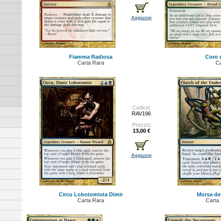
Aggiungi
Fiamma Radiosa
Coro 
Carta Rara
Ca
Codice
:
RAV196
Prezzo
:
13,00 €
Aggiungi
Circu Lobotomista Dimir
Morsa del
Carta Rara
Carta