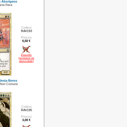
 Aborigeno
rta Rara
Codice
:
RAV193
Prezzo
:
0,50 €
Esaurito
(avvisami se
disponibile)
lesta Boros
 Non Comune
Codice
:
RAV195
Prezzo
:
3,00 €