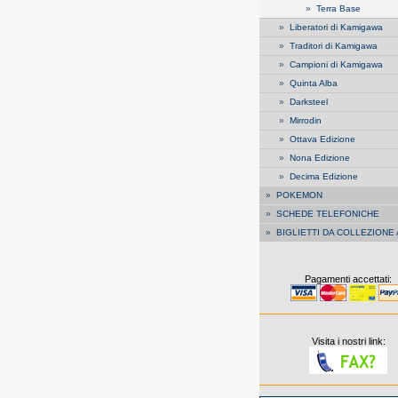
»
Terra Base
»
Liberatori di Kamigawa
»
Traditori di Kamigawa
»
Campioni di Kamigawa
»
Quinta Alba
»
Darksteel
»
Mirrodin
»
Ottava Edizione
»
Nona Edizione
»
Decima Edizione
»
POKEMON
»
SCHEDE TELEFONICHE
»
BIGLIETTI DA COLLEZIONE
Pagamenti accettati:
Visita i nostri link: