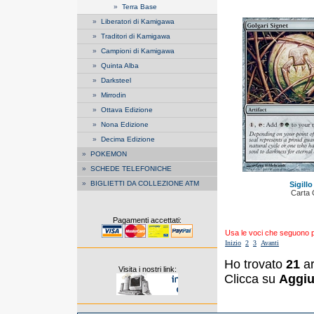
»
Terra Base
»
Liberatori di Kamigawa
»
Traditori di Kamigawa
»
Campioni di Kamigawa
»
Quinta Alba
»
Darksteel
»
Mirrodin
»
Ottava Edizione
»
Nona Edizione
»
Decima Edizione
»
POKEMON
»
SCHEDE TELEFONICHE
»
BIGLIETTI DA COLLEZIONE ATM
Sigillo
Carta
Pagamenti accettati:
Usa le voci che seguono per
Inizio
2
3
Avanti
Ho trovato
21
ar
Visita i nostri link:
Clicca su
Aggiu