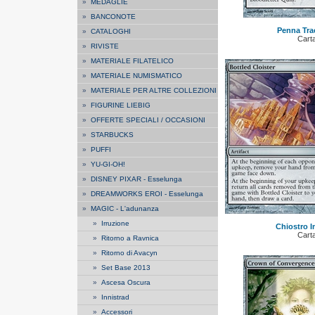
»
MEDAGLIE
»
BANCONOTE
Penna Tra
»
CATALOGHI
Cart
»
RIVISTE
»
MATERIALE FILATELICO
»
MATERIALE NUMISMATICO
»
MATERIALE PER ALTRE COLLEZIONI
»
FIGURINE LIEBIG
»
OFFERTE SPECIALI / OCCASIONI
»
STARBUCKS
»
PUFFI
»
YU-GI-OH!
»
DISNEY PIXAR - Esselunga
»
DREAMWORKS EROI - Esselunga
»
MAGIC - L'adunanza
»
Irruzione
Chiostro I
Cart
»
Ritorno a Ravnica
»
Ritorno di Avacyn
»
Set Base 2013
»
Ascesa Oscura
»
Innistrad
»
Accessori