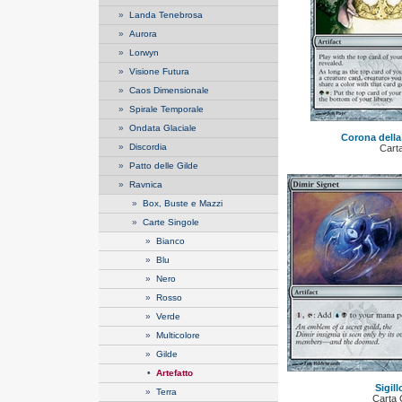
»
Landa Tenebrosa
»
Aurora
»
Lorwyn
»
Visione Futura
»
Caos Dimensionale
»
Spirale Temporale
»
Ondata Glaciale
Corona dell
»
Discordia
Cart
»
Patto delle Gilde
»
Ravnica
»
Box, Buste e Mazzi
»
Carte Singole
»
Bianco
»
Blu
»
Nero
»
Rosso
»
Verde
»
Multicolore
»
Gilde
•
Artefatto
Sigill
»
Terra
Carta