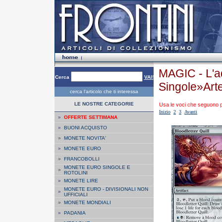
MAGIC - L'
Cerca
VAI!
Singole»Arte
cerca l'articolo che ti interessa
LE NOSTRE CATEGORIE
Usa le voci che seguono per
Inizio
2
3
Avanti
»
OFFERTE SETTIMANA
»
BUONI ACQUISTO
»
MONETE NOVITA'
»
MONETE EURO
»
FRANCOBOLLI
MONETE EURO SINGOLE E
»
ROTOLINI
»
MONETE LIRE
MONETE EURO - DIVISIONALI NON
»
UFFICIALI
»
MONETE MONDIALI
»
PADANIA