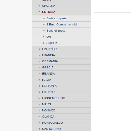
»
CROAZIA
•
ESTONIA
»
Serie complete
»
2 Euro Commemorativi
»
Serie di zecca
»
Oro
»
Argento
»
FINLANDIA
»
FRANCIA
»
GERMANIA
»
GRECIA
»
IRLANDA
»
ITALIA
»
LETTONIA
»
LITUANIA
»
LUSSEMBURGO
»
MALTA
»
MONACO
»
OLANDA
»
PORTOGALLO
»
SAN MARINO