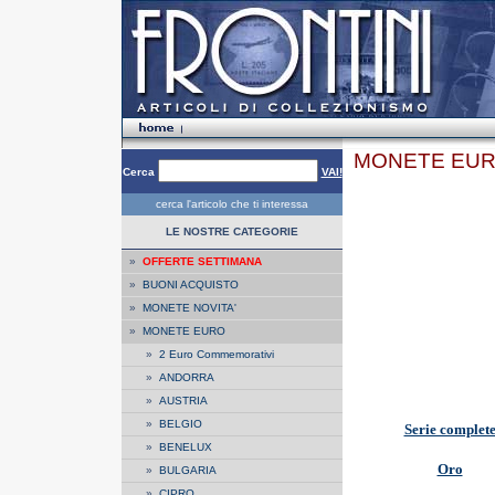
MONETE EUR
Cerca
VAI!
cerca l'articolo che ti interessa
LE NOSTRE CATEGORIE
»
OFFERTE SETTIMANA
»
BUONI ACQUISTO
»
MONETE NOVITA'
»
MONETE EURO
»
2 Euro Commemorativi
»
ANDORRA
»
AUSTRIA
»
BELGIO
Serie complet
»
BENELUX
Oro
»
BULGARIA
»
CIPRO