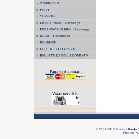
»
STARBUCKS
»
PUFFI
»
YU-GI-OH!
»
DISNEY PIXAR - Esselunga
»
DREAMWORKS EROI - Esselunga
»
MAGIC - L'adunanza
»
POKEMON
»
SCHEDE TELEFONICHE
»
BIGLIETTI DA COLLEZIONE ATM
Pagamenti accettati:
Visita i nostri link:
© 2001-2010
Frontini Paolo 
Frontini Pa