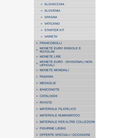
»
SLOVACCHIA
»
SLOVENIA
»
SPAGNA
»
VATICANO
»
STARTER KIT
»
VARIETA'
»
FRANCOBOLLI
MONETE EURO SINGOLE E
»
ROTOLINI
»
MONETE LIRE
MONETE EURO - DIVISIONALI NON
»
UFFICIALI
»
MONETE MONDIALI
»
PADANIA
»
MEDAGLIE
»
BANCONOTE
»
CATALOGHI
»
RIVISTE
»
MATERIALE FILATELICO
»
MATERIALE NUMISMATICO
»
MATERIALE PER ALTRE COLLEZIONI
»
FIGURINE LIEBIG
»
OFFERTE SPECIALI / OCCASIONI