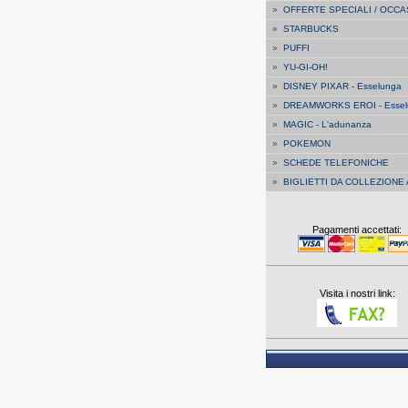
»
OFFERTE SPECIALI / OCCA
»
STARBUCKS
»
PUFFI
»
YU-GI-OH!
»
DISNEY PIXAR - Esselunga
»
DREAMWORKS EROI - Essel
»
MAGIC - L'adunanza
»
POKEMON
»
SCHEDE TELEFONICHE
»
BIGLIETTI DA COLLEZIONE
Pagamenti accettati:
Visita i nostri link: