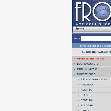
Cerca
cerca l'articolo che ti inter
LE NOSTRE CATEGORI
»
OFFERTE SETTIMANA
»
BUONI ACQUISTO
»
MONETE NOVITA'
»
MONETE EURO
»
2 Euro Commemorativi
»
ANDORRA
»
AUSTRIA
»
BELGIO
»
BENELUX
»
BULGARIA
»
CIPRO