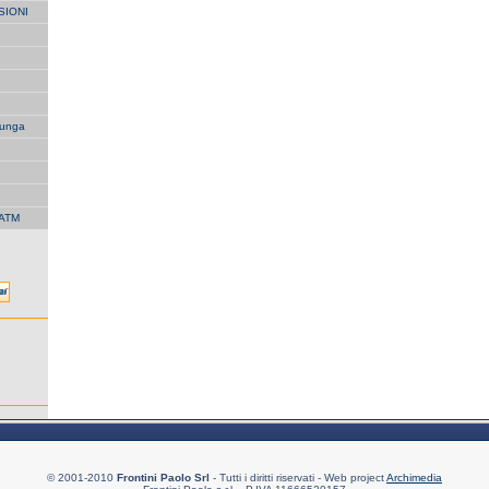
SIONI
unga
 ATM
© 2001-2010
Frontini Paolo Srl
- Tutti i diritti riservati - Web project
Archimedia