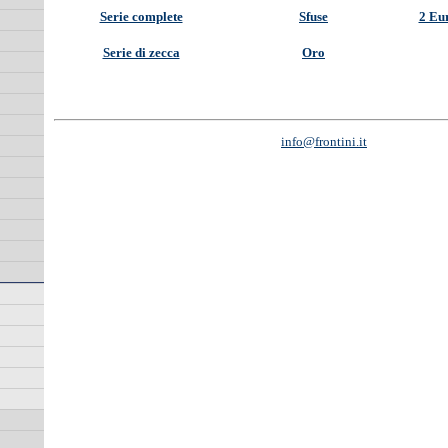
Serie complete
Sfuse
2 Eu
Serie di zecca
Oro
info@frontini.it