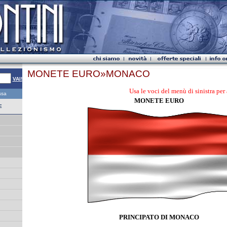
MONETE EURO»MONACO
VAI!
Usa le voci del menù di sinistra per acced
essa
MONETE EURO
E
PRINCIPATO DI MONACO