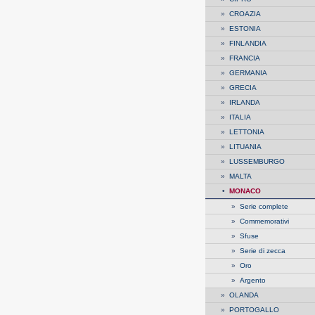
»
CROAZIA
»
ESTONIA
»
FINLANDIA
»
FRANCIA
»
GERMANIA
»
GRECIA
»
IRLANDA
»
ITALIA
»
LETTONIA
»
LITUANIA
»
LUSSEMBURGO
»
MALTA
•
MONACO
»
Serie complete
»
Commemorativi
»
Sfuse
»
Serie di zecca
»
Oro
»
Argento
»
OLANDA
»
PORTOGALLO