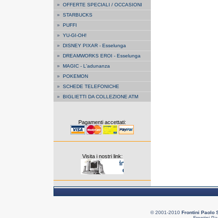
»
OFFERTE SPECIALI / OCCASIONI
»
STARBUCKS
»
PUFFI
»
YU-GI-OH!
»
DISNEY PIXAR - Esselunga
»
DREAMWORKS EROI - Esselunga
»
MAGIC - L'adunanza
»
POKEMON
»
SCHEDE TELEFONICHE
»
BIGLIETTI DA COLLEZIONE ATM
Pagamenti accettati:
Visita i nostri link:
© 2001-2010
Frontini Paolo 
Frontini Pa