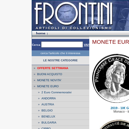
MONETE EUR
Cerca
VAI!
cerca l'articolo che ti interessa
LE NOSTRE CATEGORIE
»
OFFERTE SETTIMANA
»
BUONI ACQUISTO
»
MONETE NOVITA'
»
MONETE EURO
»
2 Euro Commemorativi
»
ANDORRA
»
AUSTRIA
2019 - 10€ G
»
BELGIO
Monaco - ti
»
BENELUX
»
BULGARIA
»
CIPRO