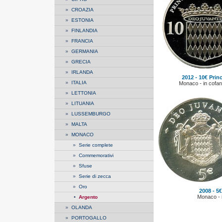
»
CROAZIA
»
ESTONIA
»
FINLANDIA
»
FRANCIA
»
GERMANIA
»
GRECIA
»
IRLANDA
2012 - 10€ Prin
»
ITALIA
Monaco - in cofane
»
LETTONIA
»
LITUANIA
»
LUSSEMBURGO
»
MALTA
»
MONACO
»
Serie complete
»
Commemorativi
»
Sfuse
»
Serie di zecca
»
Oro
2008 - 5€
Monaco - i
•
Argento
»
OLANDA
»
PORTOGALLO