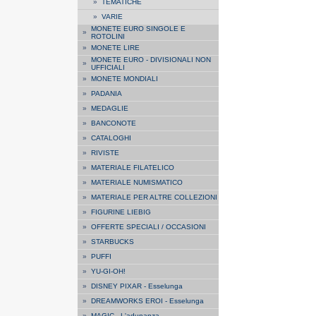
»
TEMATICHE
»
VARIE
MONETE EURO SINGOLE E
»
ROTOLINI
»
MONETE LIRE
MONETE EURO - DIVISIONALI NON
»
UFFICIALI
»
MONETE MONDIALI
»
PADANIA
»
MEDAGLIE
»
BANCONOTE
»
CATALOGHI
»
RIVISTE
»
MATERIALE FILATELICO
»
MATERIALE NUMISMATICO
»
MATERIALE PER ALTRE COLLEZIONI
»
FIGURINE LIEBIG
»
OFFERTE SPECIALI / OCCASIONI
»
STARBUCKS
»
PUFFI
»
YU-GI-OH!
»
DISNEY PIXAR - Esselunga
»
DREAMWORKS EROI - Esselunga
»
MAGIC - L'adunanza