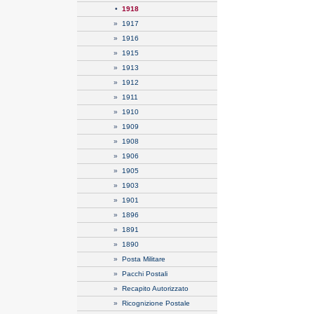
•
1918
»
1917
»
1916
»
1915
»
1913
»
1912
»
1911
»
1910
»
1909
»
1908
»
1906
»
1905
»
1903
»
1901
»
1896
»
1891
»
1890
»
Posta Militare
»
Pacchi Postali
»
Recapito Autorizzato
»
Ricognizione Postale