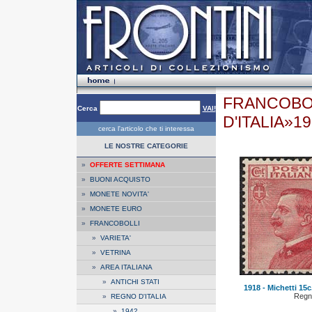
FRANCOBOL
Cerca
VAI!
D'ITALIA»1
cerca l'articolo che ti interessa
LE NOSTRE CATEGORIE
»
OFFERTE SETTIMANA
»
BUONI ACQUISTO
»
MONETE NOVITA'
»
MONETE EURO
»
FRANCOBOLLI
»
VARIETA'
»
VETRINA
»
AREA ITALIANA
»
ANTICHI STATI
1918 - Michetti 15c
Regno
»
REGNO D'ITALIA
»
1942