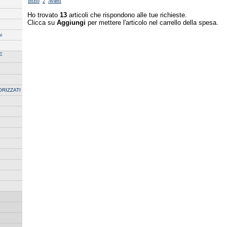
Inizio
2
Avanti
Ho trovato
13
articoli che rispondono alle tue richieste.
Clicca su
Aggiungi
per mettere l'articolo nel carrello della spesa.
i
E
ORIZZATI