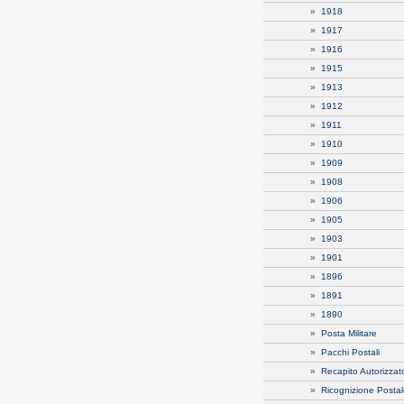
»
1918
»
1917
»
1916
»
1915
»
1913
»
1912
»
1911
»
1910
»
1909
»
1908
»
1906
»
1905
»
1903
»
1901
»
1896
»
1891
»
1890
»
Posta Militare
»
Pacchi Postali
»
Recapito Autorizzat
»
Ricognizione Posta