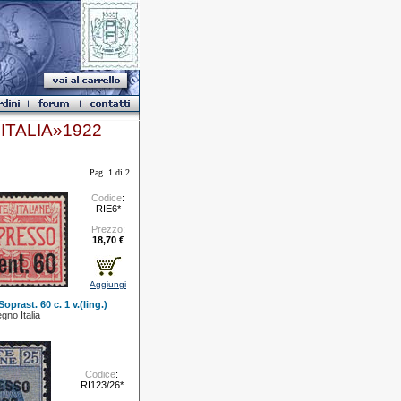
ITALIA»1922
Pag. 1 di 2
Codice
:
RIE6*
Prezzo
:
18,70 €
Aggiungi
oprast. 60 c. 1 v.(ling.)
gno Italia
Codice
:
RI123/26*