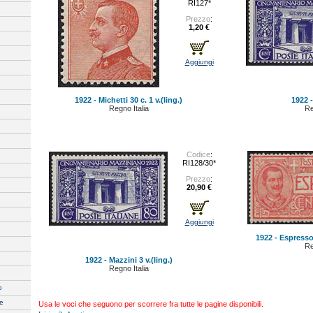
RI127*
Prezzo
:
1,20 €
Aggiungi
1922 - Michetti 30 c. 1 v.(ling.)
1922 -
Regno Italia
Re
Codice
:
RI128/30*
Prezzo
:
20,90 €
Aggiungi
1922 - Espresso 
Re
1922 - Mazzini 3 v.(ling.)
Regno Italia
o
le
Usa le voci che seguono per scorrere fra tutte le pagine disponibili.