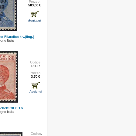
Prezzo
:
583,00 €
Aggiungi
 Filatelico 4 v.(ling.)
gno Italia
Codice
:
RI127
Prezzo
:
3,70 €
Aggiungi
chetti 30 c. 1 v.
gno Italia
Codice
: