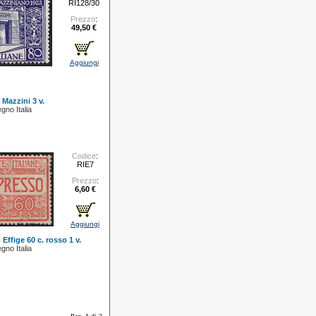
RI128/30
Prezzo
:
49,50 €
Aggiungi
 Mazzini 3 v.
gno Italia
Codice
:
RIE7
Prezzo
:
6,60 €
Aggiungi
Effige 60 c. rosso 1 v.
gno Italia