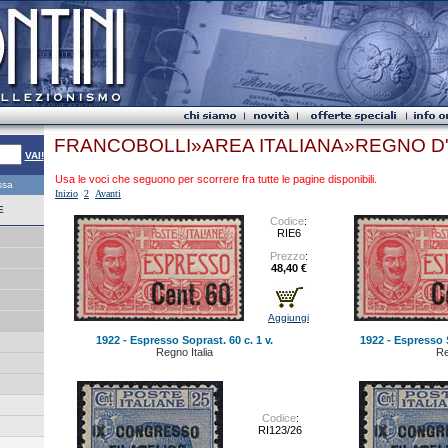
FRANCOBOLLI»AREA ITALIANA»REGNO D'
VAI!
Usa le voci che seguono per scorrere fra tutte le pagine disponibili.
essa
Inizio
2
Avanti
E
Codice
:
RIE6
Prezzo
:
48,40 €
Aggiungi
1922 - Espresso Soprast. 60 c. 1 v.
1922 - Espresso S
Regno Italia
Re
Codice
:
RI123/26