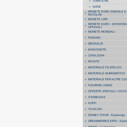
»
TEMATICHE
»
VARIE
MONETE EURO SINGOLE E
»
ROTOLINI
»
MONETE LIRE
MONETE EURO - DIVISIONA
»
UFFICIALI
»
MONETE MONDIALI
»
PADANIA
»
MEDAGLIE
»
BANCONOTE
»
CATALOGHI
»
RIVISTE
»
MATERIALE FILATELICO
»
MATERIALE NUMISMATICO
»
MATERIALE PER ALTRE CO
»
FIGURINE LIEBIG
»
OFFERTE SPECIALI / OCCA
»
STARBUCKS
»
PUFFI
»
YU-GI-OH!
»
DISNEY PIXAR - Esselunga
»
DREAMWORKS EROI - Essel
»
MAGIC - L'adunanza