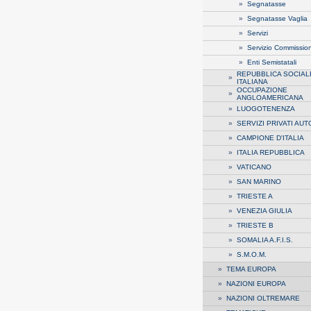
»
Segnatasse
»
Segnatasse Vaglia
»
Servizi
»
Servizio Commission
»
Enti Semistatali
REPUBBLICA SOCIAL
»
ITALIANA
OCCUPAZIONE
»
ANGLOAMERICANA
»
LUOGOTENENZA
»
SERVIZI PRIVATI AUT
»
CAMPIONE D'ITALIA
»
ITALIA REPUBBLICA
»
VATICANO
»
SAN MARINO
»
TRIESTE A
»
VENEZIA GIULIA
»
TRIESTE B
»
SOMALIA A.F.I.S.
»
S.M.O.M.
»
TEMA EUROPA
»
NAZIONI EUROPA
»
NAZIONI OLTREMARE