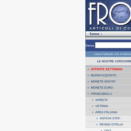
Cerca
cerca l'articolo che ti inter
LE NOSTRE CATEGORI
»
OFFERTE SETTIMANA
»
BUONI ACQUISTO
»
MONETE NOVITA'
»
MONETE EURO
»
FRANCOBOLLI
»
VARIETA'
»
VETRINA
»
AREA ITALIANA
»
ANTICHI STATI
»
REGNO D'ITALIA
»
1942