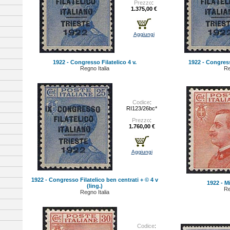
Prezzo
:
1.375,00 €
Aggiungi
1922 - Congresso Filatelico 4 v.
1922 - Congresso
Regno Italia
Re
Codice
:
RI123/26bc*
Prezzo
:
1.760,00 €
Aggiungi
1922 - Congresso Filatelico ben centrati + © 4 v
1922 - Mi
(ling.)
Re
Regno Italia
Codice
: