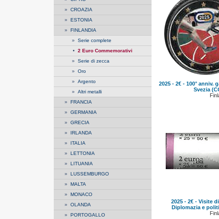
»
CROAZIA
»
ESTONIA
»
FINLANDIA
»
Serie complete
•
2 Euro Commemorativi
»
Serie di zecca
»
Oro
»
Argento
2025 - 2€ - 100° anniv. g
Svezia (
»
Altri metalli
Finl
»
FRANCIA
»
GERMANIA
»
GRECIA
»
IRLANDA
»
ITALIA
»
LETTONIA
»
LITUANIA
»
LUSSEMBURGO
»
MALTA
»
MONACO
2025 - 2€ - Visite d
»
OLANDA
Diplomazia e politi
Finl
»
PORTOGALLO