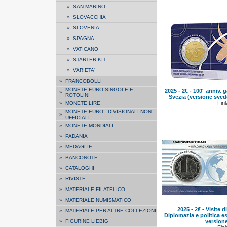
»
SAN MARINO
»
SLOVACCHIA
»
SLOVENIA
»
SPAGNA
»
VATICANO
»
STARTER KIT
»
VARIETA'
»
FRANCOBOLLI
MONETE EURO SINGOLE E
2025 - 2€ - 100° anniv. g
»
ROTOLINI
Svezia (versione sved
Finl
»
MONETE LIRE
MONETE EURO - DIVISIONALI NON
»
UFFICIALI
»
MONETE MONDIALI
»
PADANIA
»
MEDAGLIE
»
BANCONOTE
»
CATALOGHI
»
RIVISTE
»
MATERIALE FILATELICO
»
MATERIALE NUMISMATICO
2025 - 2€ - Visite d
»
MATERIALE PER ALTRE COLLEZIONI
Diplomazia e politica e
»
FIGURINE LIEBIG
versione