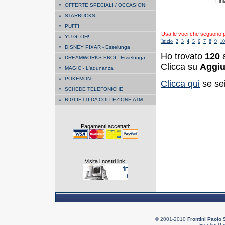
Finl
»
OFFERTE SPECIALI / OCCASIONI
»
STARBUCKS
»
PUFFI
Usa le voci che seguono per
»
YU-GI-OH!
Inizio
2
3
4
5
6
7
8
9
10
»
DISNEY PIXAR - Esselunga
Ho trovato
120
a
»
DREAMWORKS EROI - Esselunga
Clicca su
Aggiu
»
MAGIC - L'adunanza
»
POKEMON
Clicca qui
se sei
»
SCHEDE TELEFONICHE
»
BIGLIETTI DA COLLEZIONE ATM
Pagamenti accettati:
Visita i nostri link:
© 2001-2010
Frontini Paolo 
Frontini Pa