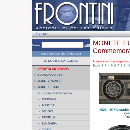
MONETE EU
Cerca
VAI!
Commemorat
cerca l'articolo che ti interessa
LE NOSTRE CATEGORIE
Usa le voci che seguono per
Inizio
2
3
4
5
6
7
8
9
10
»
OFFERTE SETTIMANA
»
BUONI ACQUISTO
»
MONETE NOVITA'
»
MONETE EURO
»
2 Euro Commemorativi
»
ANDORRA
»
AUSTRIA
2026 - 2€ Yleisradio
»
BELGIO
cas
Finl
»
BENELUX
»
BULGARIA
»
CIPRO