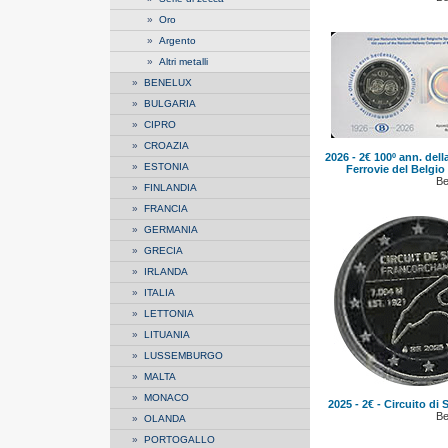
»
Oro
»
Argento
»
Altri metalli
»
BENELUX
»
BULGARIA
»
CIPRO
»
CROAZIA
2026 - 2€ 100º ann. dell
»
ESTONIA
Ferrovie del Belgio
Be
»
FINLANDIA
»
FRANCIA
»
GERMANIA
»
GRECIA
»
IRLANDA
»
ITALIA
»
LETTONIA
»
LITUANIA
»
LUSSEMBURGO
»
MALTA
»
MONACO
2025 - 2€ - Circuito d
Be
»
OLANDA
»
PORTOGALLO