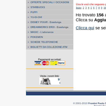
»
OFFERTE SPECIALI / OCCASIONI
Usa le voci che seguono per
»
STARBUCKS
Inizio
2
3
4
5
6
7
8
9
10
»
PUFFI
Ho trovato
156
a
»
YU-GI-OH!
Clicca su
Aggiu
»
DISNEY PIXAR - Esselunga
Clicca qui
se sei
»
DREAMWORKS EROI - Esselunga
»
MAGIC - L'adunanza
»
POKEMON
»
SCHEDE TELEFONICHE
»
BIGLIETTI DA COLLEZIONE ATM
Pagamenti accettati:
Visita i nostri link:
© 2001-2010
Frontini Paolo 
Frontini Pa