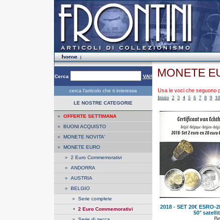
MONETE EU
Cerca
VAI!
Usa le voci che seguono per
cerca l'articolo che ti interessa
Inizio
2
3
4
5
6
7
8
9
10
LE NOSTRE CATEGORIE
»
OFFERTE SETTIMANA
»
BUONI ACQUISTO
»
MONETE NOVITA'
»
MONETE EURO
»
2 Euro Commemorativi
»
ANDORRA
»
AUSTRIA
»
BELGIO
»
Serie complete
2018 - SET 20€ ESRO-2B
•
2 Euro Commemorativi
50° satell
Be
»
Serie di zecca