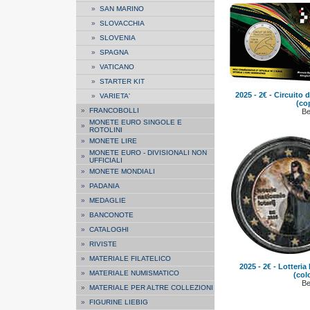
»
SAN MARINO
»
SLOVACCHIA
»
SLOVENIA
»
SPAGNA
»
VATICANO
»
STARTER KIT
2025 - 2€ - Circuito
»
VARIETA'
(co
»
FRANCOBOLLI
Be
MONETE EURO SINGOLE E
»
ROTOLINI
»
MONETE LIRE
MONETE EURO - DIVISIONALI NON
»
UFFICIALI
»
MONETE MONDIALI
»
PADANIA
»
MEDAGLIE
»
BANCONOTE
»
CATALOGHI
»
RIVISTE
»
MATERIALE FILATELICO
2025 - 2€ - Lotteria
»
MATERIALE NUMISMATICO
(col
Be
»
MATERIALE PER ALTRE COLLEZIONI
»
FIGURINE LIEBIG