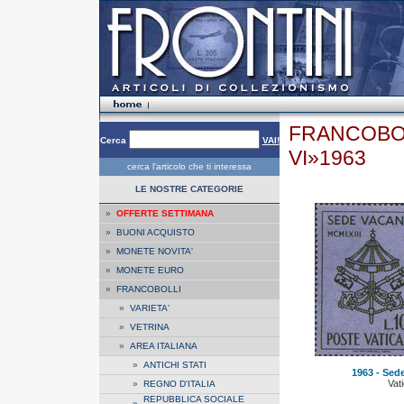
FRANCOBOL
Cerca
VAI!
VI»1963
cerca l'articolo che ti interessa
LE NOSTRE CATEGORIE
»
OFFERTE SETTIMANA
»
BUONI ACQUISTO
»
MONETE NOVITA'
»
MONETE EURO
»
FRANCOBOLLI
»
VARIETA'
»
VETRINA
»
AREA ITALIANA
»
ANTICHI STATI
1963 - Sede
Vat
»
REGNO D'ITALIA
REPUBBLICA SOCIALE
»