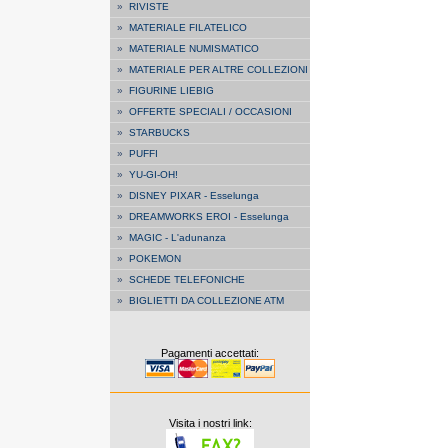
»
RIVISTE
»
MATERIALE FILATELICO
»
MATERIALE NUMISMATICO
»
MATERIALE PER ALTRE COLLEZIONI
»
FIGURINE LIEBIG
»
OFFERTE SPECIALI / OCCASIONI
»
STARBUCKS
»
PUFFI
»
YU-GI-OH!
»
DISNEY PIXAR - Esselunga
»
DREAMWORKS EROI - Esselunga
»
MAGIC - L'adunanza
»
POKEMON
»
SCHEDE TELEFONICHE
»
BIGLIETTI DA COLLEZIONE ATM
Pagamenti accettati:
Visita i nostri link: