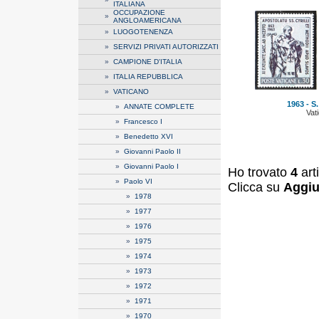
ITALIANA
OCCUPAZIONE
»
ANGLOAMERICANA
»
LUOGOTENENZA
»
SERVIZI PRIVATI AUTORIZZATI
»
CAMPIONE D'ITALIA
»
ITALIA REPUBBLICA
»
VATICANO
1963 - S. 
»
ANNATE COMPLETE
Vat
»
Francesco I
»
Benedetto XVI
»
Giovanni Paolo II
»
Giovanni Paolo I
Ho trovato
4
art
»
Paolo VI
Clicca su
Aggiu
»
1978
»
1977
»
1976
»
1975
»
1974
»
1973
»
1972
»
1971
»
1970