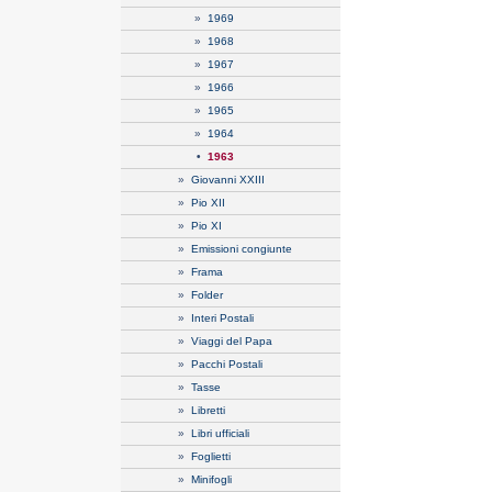
»
1969
»
1968
»
1967
»
1966
»
1965
»
1964
•
1963
»
Giovanni XXIII
»
Pio XII
»
Pio XI
»
Emissioni congiunte
»
Frama
»
Folder
»
Interi Postali
»
Viaggi del Papa
»
Pacchi Postali
»
Tasse
»
Libretti
»
Libri ufficiali
»
Foglietti
»
Minifogli