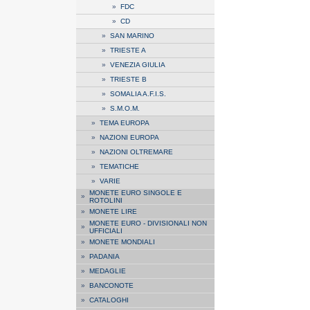
»
FDC
»
CD
»
SAN MARINO
»
TRIESTE A
»
VENEZIA GIULIA
»
TRIESTE B
»
SOMALIA A.F.I.S.
»
S.M.O.M.
»
TEMA EUROPA
»
NAZIONI EUROPA
»
NAZIONI OLTREMARE
»
TEMATICHE
»
VARIE
MONETE EURO SINGOLE E
»
ROTOLINI
»
MONETE LIRE
MONETE EURO - DIVISIONALI NON
»
UFFICIALI
»
MONETE MONDIALI
»
PADANIA
»
MEDAGLIE
»
BANCONOTE
»
CATALOGHI