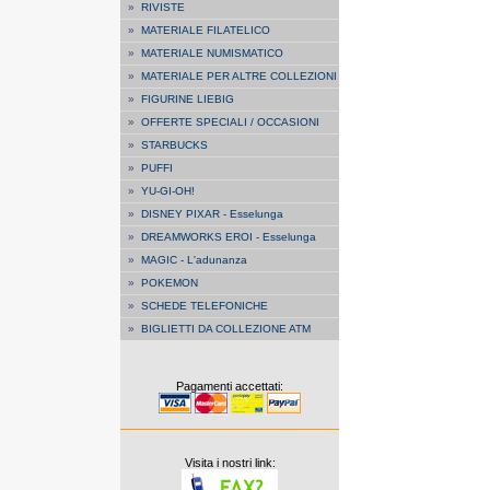
»
RIVISTE
»
MATERIALE FILATELICO
»
MATERIALE NUMISMATICO
»
MATERIALE PER ALTRE COLLEZIONI
»
FIGURINE LIEBIG
»
OFFERTE SPECIALI / OCCASIONI
»
STARBUCKS
»
PUFFI
»
YU-GI-OH!
»
DISNEY PIXAR - Esselunga
»
DREAMWORKS EROI - Esselunga
»
MAGIC - L'adunanza
»
POKEMON
»
SCHEDE TELEFONICHE
»
BIGLIETTI DA COLLEZIONE ATM
Pagamenti accettati:
Visita i nostri link: