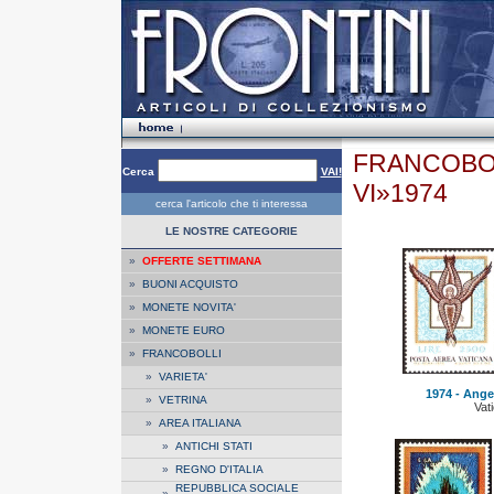
FRANCOBOL
Cerca
VAI!
VI»1974
cerca l'articolo che ti interessa
LE NOSTRE CATEGORIE
»
OFFERTE SETTIMANA
»
BUONI ACQUISTO
»
MONETE NOVITA'
»
MONETE EURO
»
FRANCOBOLLI
»
VARIETA'
1974 - Angel
»
VETRINA
Vat
»
AREA ITALIANA
»
ANTICHI STATI
»
REGNO D'ITALIA
REPUBBLICA SOCIALE
»