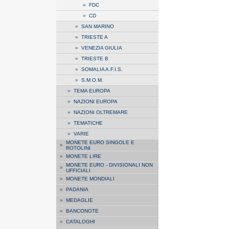
»
FDC
»
CD
»
SAN MARINO
»
TRIESTE A
»
VENEZIA GIULIA
»
TRIESTE B
»
SOMALIA A.F.I.S.
»
S.M.O.M.
»
TEMA EUROPA
»
NAZIONI EUROPA
»
NAZIONI OLTREMARE
»
TEMATICHE
»
VARIE
MONETE EURO SINGOLE E
»
ROTOLINI
»
MONETE LIRE
MONETE EURO - DIVISIONALI NON
»
UFFICIALI
»
MONETE MONDIALI
»
PADANIA
»
MEDAGLIE
»
BANCONOTE
»
CATALOGHI