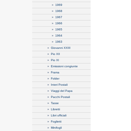
»
1969
»
1968
»
1967
»
1966
»
1965
»
1964
»
1963
»
Giovanni XXIII
»
Pio XII
»
Pio XI
»
Emissioni congiunte
»
Frama
»
Folder
»
Interi Postali
»
Viaggi del Papa
»
Pacchi Postali
»
Tasse
»
Libretti
»
Libri ufficiali
»
Foglietti
»
Minifogli