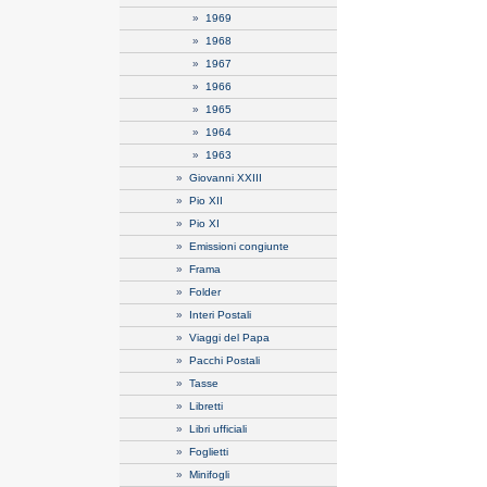
»
1969
»
1968
»
1967
»
1966
»
1965
»
1964
»
1963
»
Giovanni XXIII
»
Pio XII
»
Pio XI
»
Emissioni congiunte
»
Frama
»
Folder
»
Interi Postali
»
Viaggi del Papa
»
Pacchi Postali
»
Tasse
»
Libretti
»
Libri ufficiali
»
Foglietti
»
Minifogli