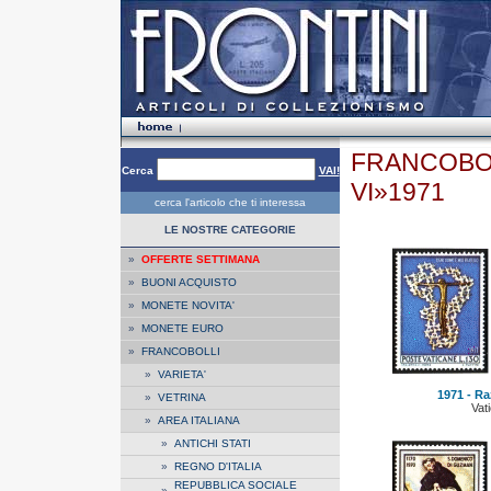
FRANCOBOL
Cerca
VAI!
VI»1971
cerca l'articolo che ti interessa
LE NOSTRE CATEGORIE
»
OFFERTE SETTIMANA
»
BUONI ACQUISTO
»
MONETE NOVITA'
»
MONETE EURO
»
FRANCOBOLLI
»
VARIETA'
1971 - Ra
»
VETRINA
Vat
»
AREA ITALIANA
»
ANTICHI STATI
»
REGNO D'ITALIA
REPUBBLICA SOCIALE
»