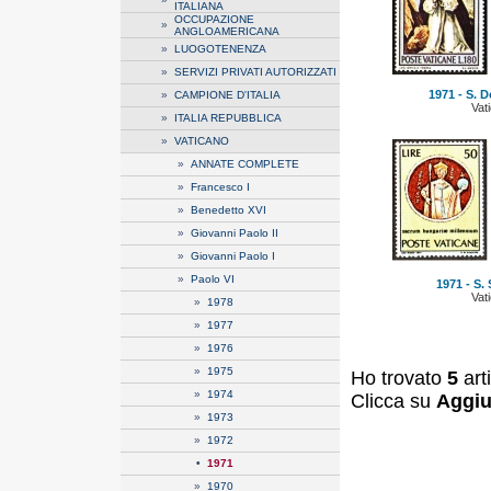
ITALIANA
OCCUPAZIONE
»
ANGLOAMERICANA
»
LUOGOTENENZA
»
SERVIZI PRIVATI AUTORIZZATI
1971 - S. 
»
CAMPIONE D'ITALIA
Vat
»
ITALIA REPUBBLICA
»
VATICANO
»
ANNATE COMPLETE
»
Francesco I
»
Benedetto XVI
»
Giovanni Paolo II
»
Giovanni Paolo I
»
Paolo VI
1971 - S. 
Vat
»
1978
»
1977
»
1976
»
1975
Ho trovato
5
art
»
1974
Clicca su
Aggiu
»
1973
»
1972
•
1971
»
1970