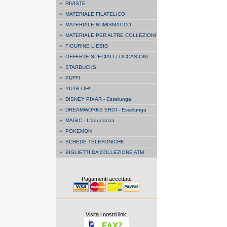
»
RIVISTE
»
MATERIALE FILATELICO
»
MATERIALE NUMISMATICO
»
MATERIALE PER ALTRE COLLEZIONI
»
FIGURINE LIEBIG
»
OFFERTE SPECIALI / OCCASIONI
»
STARBUCKS
»
PUFFI
»
YU-GI-OH!
»
DISNEY PIXAR - Esselunga
»
DREAMWORKS EROI - Esselunga
»
MAGIC - L'adunanza
»
POKEMON
»
SCHEDE TELEFONICHE
»
BIGLIETTI DA COLLEZIONE ATM
Pagamenti accettati:
Visita i nostri link: