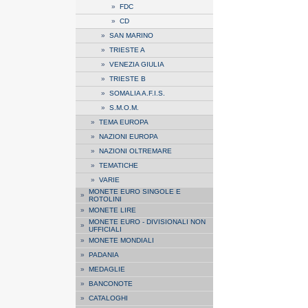
»
FDC
»
CD
»
SAN MARINO
»
TRIESTE A
»
VENEZIA GIULIA
»
TRIESTE B
»
SOMALIA A.F.I.S.
»
S.M.O.M.
»
TEMA EUROPA
»
NAZIONI EUROPA
»
NAZIONI OLTREMARE
»
TEMATICHE
»
VARIE
MONETE EURO SINGOLE E
»
ROTOLINI
»
MONETE LIRE
MONETE EURO - DIVISIONALI NON
»
UFFICIALI
»
MONETE MONDIALI
»
PADANIA
»
MEDAGLIE
»
BANCONOTE
»
CATALOGHI