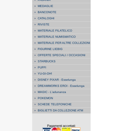
»
MEDAGLIE
»
BANCONOTE
»
CATALOGHI
»
RIVISTE
»
MATERIALE FILATELICO
»
MATERIALE NUMISMATICO
»
MATERIALE PER ALTRE COLLEZIONI
»
FIGURINE LIEBIG
»
OFFERTE SPECIALI / OCCASIONI
»
STARBUCKS
»
PUFFI
»
YU-GI-OH!
»
DISNEY PIXAR - Esselunga
»
DREAMWORKS EROI - Esselunga
»
MAGIC - L'adunanza
»
POKEMON
»
SCHEDE TELEFONICHE
»
BIGLIETTI DA COLLEZIONE ATM
Pagamenti accettati: