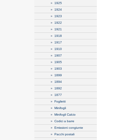
»
1925
»
1924
»
1923
»
1922
»
1921
»
1918
»
1917
»
1910
»
1907
»
1905
»
1903
»
1899
»
1894
»
1892
»
1877
»
Foglietti
»
Minifogli
»
Minifogli Calcio
»
Codici a barre
»
Emissioni congiunte
»
Pacchi postali