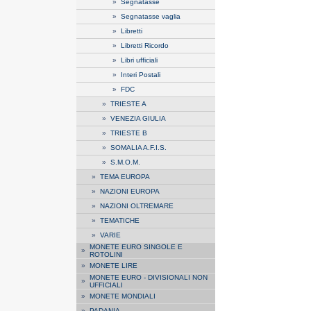
»
Segnatasse
»
Segnatasse vaglia
»
Libretti
»
Libretti Ricordo
»
Libri ufficiali
»
Interi Postali
»
FDC
»
TRIESTE A
»
VENEZIA GIULIA
»
TRIESTE B
»
SOMALIA A.F.I.S.
»
S.M.O.M.
»
TEMA EUROPA
»
NAZIONI EUROPA
»
NAZIONI OLTREMARE
»
TEMATICHE
»
VARIE
MONETE EURO SINGOLE E
»
ROTOLINI
»
MONETE LIRE
MONETE EURO - DIVISIONALI NON
»
UFFICIALI
»
MONETE MONDIALI
»
PADANIA