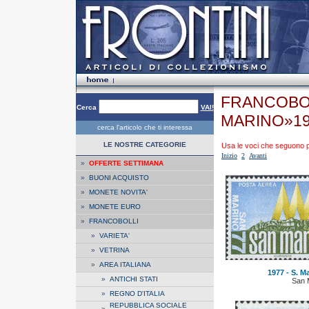
FRANCOBOL
Cerca
VAI!
MARINO»1
cerca l'articolo che ti interessa
LE NOSTRE CATEGORIE
Usa le voci che seguono per
Inizio
2
Avanti
»
OFFERTE SETTIMANA
»
BUONI ACQUISTO
»
MONETE NOVITA'
»
MONETE EURO
»
FRANCOBOLLI
»
VARIETA'
»
VETRINA
»
AREA ITALIANA
1977 - S. Ma
»
ANTICHI STATI
San 
»
REGNO D'ITALIA
REPUBBLICA SOCIALE
»