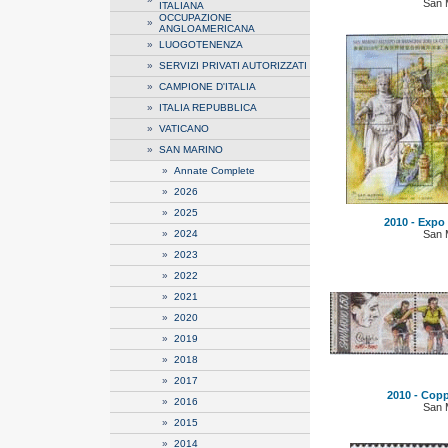
San 
ITALIANA
OCCUPAZIONE
»
ANGLOAMERICANA
»
LUOGOTENENZA
»
SERVIZI PRIVATI AUTORIZZATI
»
CAMPIONE D'ITALIA
»
ITALIA REPUBBLICA
»
VATICANO
»
SAN MARINO
»
Annate Complete
»
2026
»
2025
2010 - Expo
»
2024
San 
»
2023
»
2022
»
2021
»
2020
»
2019
»
2018
»
2017
2010 - Coppi
»
2016
San 
»
2015
»
2014