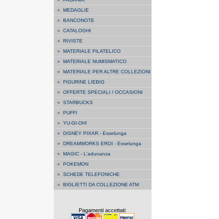
»
MEDAGLIE
»
BANCONOTE
»
CATALOGHI
»
RIVISTE
»
MATERIALE FILATELICO
»
MATERIALE NUMISMATICO
»
MATERIALE PER ALTRE COLLEZIONI
»
FIGURINE LIEBIG
»
OFFERTE SPECIALI / OCCASIONI
»
STARBUCKS
»
PUFFI
»
YU-GI-OH!
»
DISNEY PIXAR - Esselunga
»
DREAMWORKS EROI - Esselunga
»
MAGIC - L'adunanza
»
POKEMON
»
SCHEDE TELEFONICHE
»
BIGLIETTI DA COLLEZIONE ATM
Pagamenti accettati: