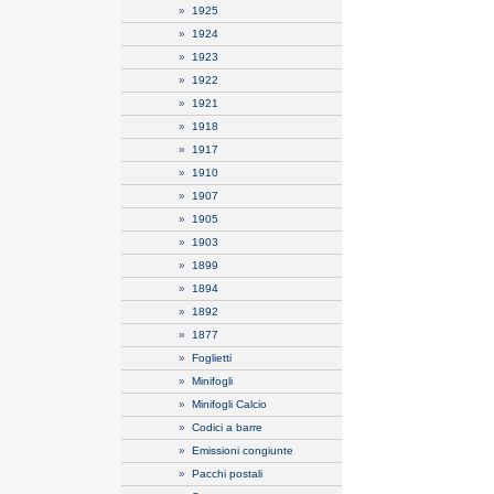
»
1925
»
1924
»
1923
»
1922
»
1921
»
1918
»
1917
»
1910
»
1907
»
1905
»
1903
»
1899
»
1894
»
1892
»
1877
»
Foglietti
»
Minifogli
»
Minifogli Calcio
»
Codici a barre
»
Emissioni congiunte
»
Pacchi postali