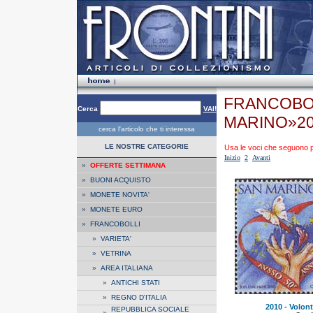
FRANCOBOL
Cerca
VAI!
MARINO»2
cerca l'articolo che ti interessa
LE NOSTRE CATEGORIE
Usa le voci che seguono per
Inizio
2
Avanti
»
OFFERTE SETTIMANA
»
BUONI ACQUISTO
»
MONETE NOVITA'
»
MONETE EURO
»
FRANCOBOLLI
»
VARIETA'
»
VETRINA
»
AREA ITALIANA
»
ANTICHI STATI
»
REGNO D'ITALIA
2010 - Volont
REPUBBLICA SOCIALE
»