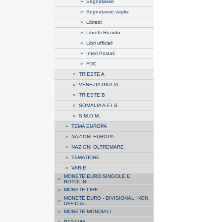
»
Segnatasse
»
Segnatasse vaglia
»
Libretti
»
Libretti Ricordo
»
Libri ufficiali
»
Interi Postali
»
FDC
»
TRIESTE A
»
VENEZIA GIULIA
»
TRIESTE B
»
SOMALIA A.F.I.S.
»
S.M.O.M.
»
TEMA EUROPA
»
NAZIONI EUROPA
»
NAZIONI OLTREMARE
»
TEMATICHE
»
VARIE
MONETE EURO SINGOLE E
»
ROTOLINI
»
MONETE LIRE
MONETE EURO - DIVISIONALI NON
»
UFFICIALI
»
MONETE MONDIALI
»
PADANIA