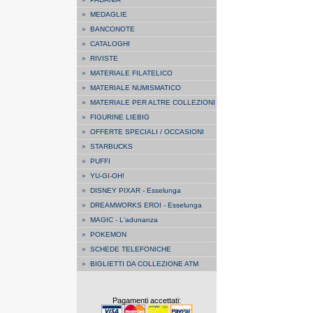
»
MEDAGLIE
»
BANCONOTE
»
CATALOGHI
»
RIVISTE
»
MATERIALE FILATELICO
»
MATERIALE NUMISMATICO
»
MATERIALE PER ALTRE COLLEZIONI
»
FIGURINE LIEBIG
»
OFFERTE SPECIALI / OCCASIONI
»
STARBUCKS
»
PUFFI
»
YU-GI-OH!
»
DISNEY PIXAR - Esselunga
»
DREAMWORKS EROI - Esselunga
»
MAGIC - L'adunanza
»
POKEMON
»
SCHEDE TELEFONICHE
»
BIGLIETTI DA COLLEZIONE ATM
Pagamenti accettati: