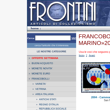
FRANCOBOL
Cerca
VAI!
MARINO»2
cerca l'articolo che ti interessa
LE NOSTRE CATEGORIE
Usa le voci che seguono per
Inizio
2
Avanti
»
OFFERTE SETTIMANA
»
BUONI ACQUISTO
»
MONETE NOVITA'
»
MONETE EURO
»
FRANCOBOLLI
»
VARIETA'
»
VETRINA
»
AREA ITALIANA
2004 - Carneval
»
ANTICHI STATI
San 
»
REGNO D'ITALIA
REPUBBLICA SOCIALE
»