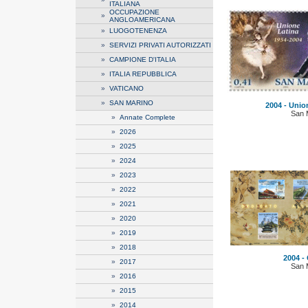
ITALIANA
OCCUPAZIONE
»
ANGLOAMERICANA
»
LUOGOTENENZA
»
SERVIZI PRIVATI AUTORIZZATI
»
CAMPIONE D'ITALIA
»
ITALIA REPUBBLICA
»
VATICANO
»
SAN MARINO
2004 - Union
San 
»
Annate Complete
»
2026
»
2025
»
2024
»
2023
»
2022
»
2021
»
2020
»
2019
»
2018
2004 -
»
2017
San 
»
2016
»
2015
»
2014