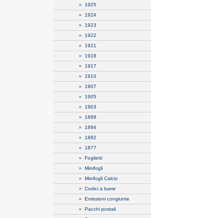
»
1925
»
1924
»
1923
»
1922
»
1921
»
1918
»
1917
»
1910
»
1907
»
1905
»
1903
»
1899
»
1894
»
1892
»
1877
»
Foglietti
»
Minifogli
»
Minifogli Calcio
»
Codici a barre
»
Emissioni congiunte
»
Pacchi postali