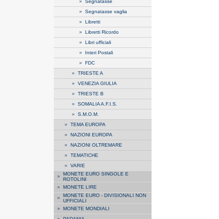
»
Segnatasse
»
Segnatasse vaglia
»
Libretti
»
Libretti Ricordo
»
Libri ufficiali
»
Interi Postali
»
FDC
»
TRIESTE A
»
VENEZIA GIULIA
»
TRIESTE B
»
SOMALIA A.F.I.S.
»
S.M.O.M.
»
TEMA EUROPA
»
NAZIONI EUROPA
»
NAZIONI OLTREMARE
»
TEMATICHE
»
VARIE
MONETE EURO SINGOLE E
»
ROTOLINI
»
MONETE LIRE
MONETE EURO - DIVISIONALI NON
»
UFFICIALI
»
MONETE MONDIALI
»
PADANIA