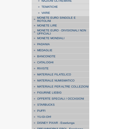
»
NAZIONI OLTREMARE
»
TEMATICHE
»
VARIE
MONETE EURO SINGOLE E
»
ROTOLINI
»
MONETE LIRE
MONETE EURO - DIVISIONALI NON
»
UFFICIALI
»
MONETE MONDIALI
»
PADANIA
»
MEDAGLIE
»
BANCONOTE
»
CATALOGHI
»
RIVISTE
»
MATERIALE FILATELICO
»
MATERIALE NUMISMATICO
»
MATERIALE PER ALTRE COLLEZIONI
»
FIGURINE LIEBIG
»
OFFERTE SPECIALI / OCCASIONI
»
STARBUCKS
»
PUFFI
»
YU-GI-OH!
»
DISNEY PIXAR - Esselunga
»
DREAMWORKS EROI - Esselunga