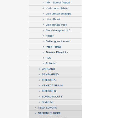
»
IMX - Servizi Postali
»
Protezione Habitat
»
Libri ufficiali omaggio
»
Libri ufficiali
»
Libri annate vuoti
»
Blocchi angolari di 5
»
Folder
»
Folder grandi eventi
»
Interi Postali
»
Tessere Filateliche
»
FDC
»
Bollettini
»
VATICANO
»
SAN MARINO
»
TRIESTE A
»
VENEZIA GIULIA
»
TRIESTE B
»
SOMALIA A.F.I.S.
»
S.M.O.M.
»
TEMA EUROPA
»
NAZIONI EUROPA