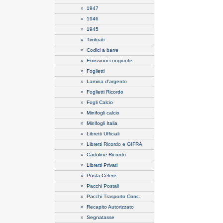
»
1947
»
1946
»
1945
»
Timbrati
»
Codici a barre
»
Emissioni congiunte
»
Foglietti
»
Lamina d'argento
»
Foglietti Ricordo
»
Fogli Calcio
»
Minifogli calcio
»
Minifogli Italia
»
Libretti Ufficiali
»
Libretti Ricordo e GIFRA
»
Cartoline Ricordo
»
Libretti Privati
»
Posta Celere
»
Pacchi Postali
»
Pacchi Trasporto Conc.
»
Recapito Autorizzato
»
Segnatasse