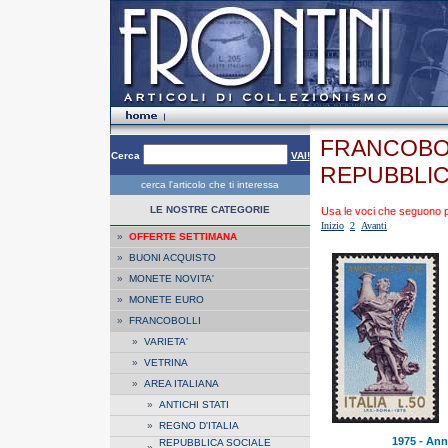
FRANCOBOL
Cerca
VAI!
REPUBBLIC
cerca l'articolo che ti interessa
LE NOSTRE CATEGORIE
Usa le voci che seguono per
Inizio
2
Avanti
»
OFFERTE SETTIMANA
»
BUONI ACQUISTO
»
MONETE NOVITA'
»
MONETE EURO
»
FRANCOBOLLI
»
VARIETA'
»
VETRINA
»
AREA ITALIANA
»
ANTICHI STATI
»
REGNO D'ITALIA
1975 - Ann
REPUBBLICA SOCIALE
»