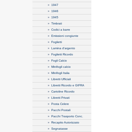
»
1947
»
1946
»
1945
»
Timbrati
»
Codici a barre
»
Emissioni congiunte
»
Foglietti
»
Lamina d'argento
»
Foglietti Ricordo
»
Fogli Calcio
»
Minifogli calcio
»
Minifogli Italia
»
Libretti Ufficiali
»
Libretti Ricordo e GIFRA
»
Cartoline Ricordo
»
Libretti Privati
»
Posta Celere
»
Pacchi Postali
»
Pacchi Trasporto Conc.
»
Recapito Autorizzato
»
Segnatasse