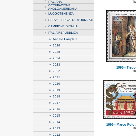
It
ITALIANA
OCCUPAZIONE
»
ANGLOAMERICANA
»
LUOGOTENENZA
»
SERVIZI PRIVATI AUTORIZZATI
»
CAMPIONE D'ITALIA
»
ITALIA REPUBBLICA
»
Annate Complete
»
2026
»
2025
»
2024
»
2023
1996 - Tiepo
»
2022
It
»
2021
»
2020
»
2019
»
2018
»
2017
»
2016
»
2015
»
2014
1996 - Marco Polo 1
It
»
2013
»
2012