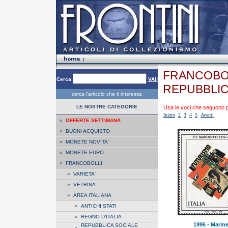
FRANCOBOL
Cerca
VAI!
REPUBBLIC
cerca l'articolo che ti interessa
LE NOSTRE CATEGORIE
Usa le voci che seguono per
Inizio
2
3
4
5
Avanti
»
OFFERTE SETTIMANA
»
BUONI ACQUISTO
»
MONETE NOVITA'
»
MONETE EURO
»
FRANCOBOLLI
»
VARIETA'
»
VETRINA
»
AREA ITALIANA
»
ANTICHI STATI
»
REGNO D'ITALIA
1996 - Marine
REPUBBLICA SOCIALE
»