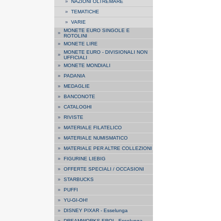
»
NAZIONI OLTREMARE
»
TEMATICHE
»
VARIE
MONETE EURO SINGOLE E
»
ROTOLINI
»
MONETE LIRE
MONETE EURO - DIVISIONALI NON
»
UFFICIALI
»
MONETE MONDIALI
»
PADANIA
»
MEDAGLIE
»
BANCONOTE
»
CATALOGHI
»
RIVISTE
»
MATERIALE FILATELICO
»
MATERIALE NUMISMATICO
»
MATERIALE PER ALTRE COLLEZIONI
»
FIGURINE LIEBIG
»
OFFERTE SPECIALI / OCCASIONI
»
STARBUCKS
»
PUFFI
»
YU-GI-OH!
»
DISNEY PIXAR - Esselunga
»
DREAMWORKS EROI - Esselunga