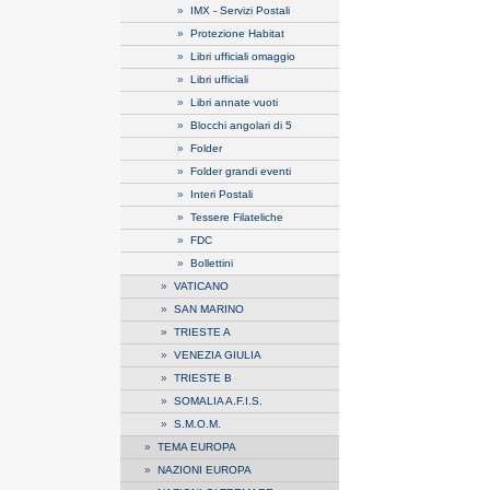
»
IMX - Servizi Postali
»
Protezione Habitat
»
Libri ufficiali omaggio
»
Libri ufficiali
»
Libri annate vuoti
»
Blocchi angolari di 5
»
Folder
»
Folder grandi eventi
»
Interi Postali
»
Tessere Filateliche
»
FDC
»
Bollettini
»
VATICANO
»
SAN MARINO
»
TRIESTE A
»
VENEZIA GIULIA
»
TRIESTE B
»
SOMALIA A.F.I.S.
»
S.M.O.M.
»
TEMA EUROPA
»
NAZIONI EUROPA