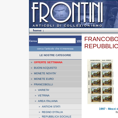
FRANCOBOL
Cerca
VAI!
REPUBBLICA»
cerca l'articolo che ti interessa
LE NOSTRE CATEGORIE
»
OFFERTE SETTIMANA
»
BUONI ACQUISTO
»
MONETE NOVITA'
»
MONETE EURO
»
FRANCOBOLLI
»
VARIETA'
»
VETRINA
»
AREA ITALIANA
»
ANTICHI STATI
1997 - Mezzi 
It
»
REGNO D'ITALIA
REPUBBLICA SOCIALE
»