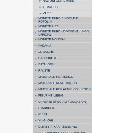
»
NAZIONI OLTREMARE
»
TEMATICHE
»
VARIE
MONETE EURO SINGOLE E
»
ROTOLINI
»
MONETE LIRE
MONETE EURO - DIVISIONALI NON
»
UFFICIALI
»
MONETE MONDIALI
»
PADANIA
»
MEDAGLIE
»
BANCONOTE
»
CATALOGHI
»
RIVISTE
»
MATERIALE FILATELICO
»
MATERIALE NUMISMATICO
»
MATERIALE PER ALTRE COLLEZIONI
»
FIGURINE LIEBIG
»
OFFERTE SPECIALI / OCCASIONI
»
STARBUCKS
»
PUFFI
»
YU-GI-OH!
»
DISNEY PIXAR - Esselunga
»
DREAMWORKS EROI - Esselunga