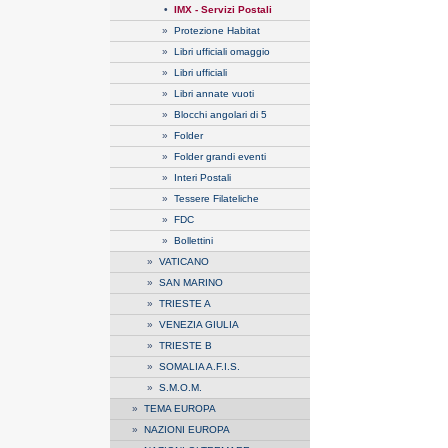
•
IMX - Servizi Postali
»
Protezione Habitat
»
Libri ufficiali omaggio
»
Libri ufficiali
»
Libri annate vuoti
»
Blocchi angolari di 5
»
Folder
»
Folder grandi eventi
»
Interi Postali
»
Tessere Filateliche
»
FDC
»
Bollettini
»
VATICANO
»
SAN MARINO
»
TRIESTE A
»
VENEZIA GIULIA
»
TRIESTE B
»
SOMALIA A.F.I.S.
»
S.M.O.M.
»
TEMA EUROPA
»
NAZIONI EUROPA