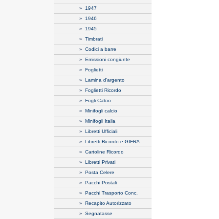
»
1947
»
1946
»
1945
»
Timbrati
»
Codici a barre
»
Emissioni congiunte
»
Foglietti
»
Lamina d'argento
»
Foglietti Ricordo
»
Fogli Calcio
»
Minifogli calcio
»
Minifogli Italia
»
Libretti Ufficiali
»
Libretti Ricordo e GIFRA
»
Cartoline Ricordo
»
Libretti Privati
»
Posta Celere
»
Pacchi Postali
»
Pacchi Trasporto Conc.
»
Recapito Autorizzato
»
Segnatasse