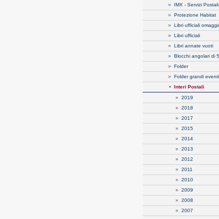
»
IMX - Servizi Postali
»
Protezione Habitat
»
Libri ufficiali omaggi
»
Libri ufficiali
»
Libri annate vuoti
»
Blocchi angolari di 
»
Folder
»
Folder grandi eventi
•
Interi Postali
»
2019
»
2018
»
2017
»
2015
»
2014
»
2013
»
2012
»
2011
»
2010
»
2009
»
2008
»
2007