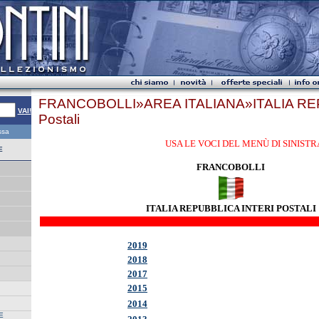
FRANCOBOLLI»AREA ITALIANA»ITALIA REP
VAI!
Postali
essa
USA LE VOCI DEL MENÙ DI SINISTRA PER ACC
E
FRANCOBOLLI
ITALIA REPUBBLICA INTERI POSTALI
2019
2018
2017
2015
2014
E