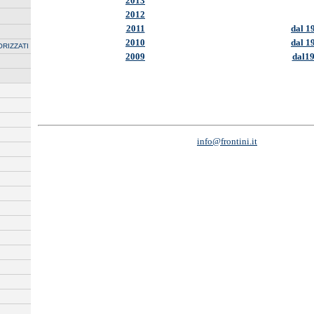
2013
2012
2011
dal 1
2010
dal 1
ORIZZATI
2009
dal19
info@frontini.it