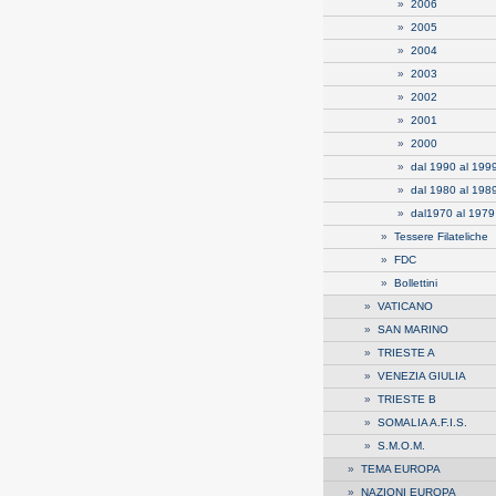
»
2006
»
2005
»
2004
»
2003
»
2002
»
2001
»
2000
»
dal 1990 al 199
»
dal 1980 al 198
»
dal1970 al 1979
»
Tessere Filateliche
»
FDC
»
Bollettini
»
VATICANO
»
SAN MARINO
»
TRIESTE A
»
VENEZIA GIULIA
»
TRIESTE B
»
SOMALIA A.F.I.S.
»
S.M.O.M.
»
TEMA EUROPA
»
NAZIONI EUROPA