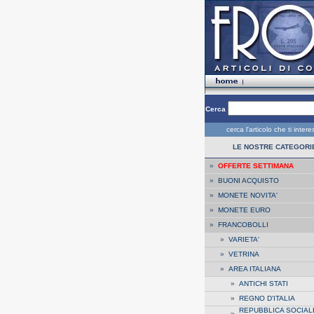
Cerca
cerca l'articolo che ti inter
LE NOSTRE CATEGORI
»
OFFERTE SETTIMANA
»
BUONI ACQUISTO
»
MONETE NOVITA'
»
MONETE EURO
»
FRANCOBOLLI
»
VARIETA'
»
VETRINA
»
AREA ITALIANA
»
ANTICHI STATI
»
REGNO D'ITALIA
REPUBBLICA SOCIAL
»