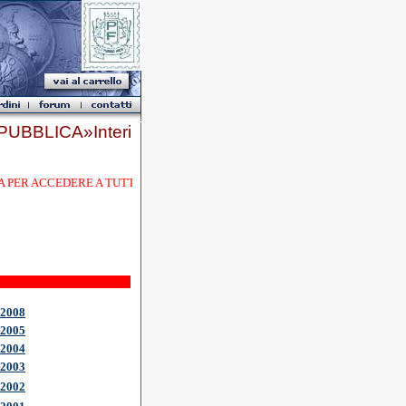
UBBLICA»Interi
EDERE A TUTTE LE SEZIONI.
2008
2005
2004
2003
2002