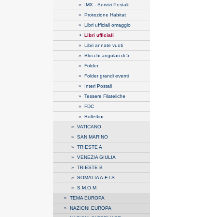
»
IMX - Servizi Postali
»
Protezione Habitat
»
Libri ufficiali omaggio
•
Libri ufficiali
»
Libri annate vuoti
»
Blocchi angolari di 5
»
Folder
»
Folder grandi eventi
»
Interi Postali
»
Tessere Filateliche
»
FDC
»
Bollettini
»
VATICANO
»
SAN MARINO
»
TRIESTE A
»
VENEZIA GIULIA
»
TRIESTE B
»
SOMALIA A.F.I.S.
»
S.M.O.M.
»
TEMA EUROPA
»
NAZIONI EUROPA