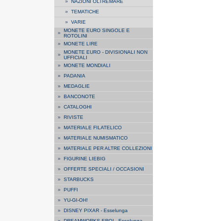
»
NAZIONI OLTREMARE
»
TEMATICHE
»
VARIE
MONETE EURO SINGOLE E
»
ROTOLINI
»
MONETE LIRE
MONETE EURO - DIVISIONALI NON
»
UFFICIALI
»
MONETE MONDIALI
»
PADANIA
»
MEDAGLIE
»
BANCONOTE
»
CATALOGHI
»
RIVISTE
»
MATERIALE FILATELICO
»
MATERIALE NUMISMATICO
»
MATERIALE PER ALTRE COLLEZIONI
»
FIGURINE LIEBIG
»
OFFERTE SPECIALI / OCCASIONI
»
STARBUCKS
»
PUFFI
»
YU-GI-OH!
»
DISNEY PIXAR - Esselunga
»
DREAMWORKS EROI - Esselunga