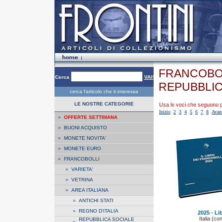
FRANCOBOL
Cerca
VAI!
REPUBBLICA»
cerca l'articolo che ti interessa
LE NOSTRE CATEGORIE
Usa le voci che seguono per
Inizio
2
3
4
5
6
7
8
Avan
»
OFFERTE SETTIMANA
»
BUONI ACQUISTO
»
MONETE NOVITA'
»
MONETE EURO
»
FRANCOBOLLI
»
VARIETA'
»
VETRINA
»
AREA ITALIANA
»
ANTICHI STATI
»
REGNO D'ITALIA
2025 - Li
Italia (co
REPUBBLICA SOCIALE
»