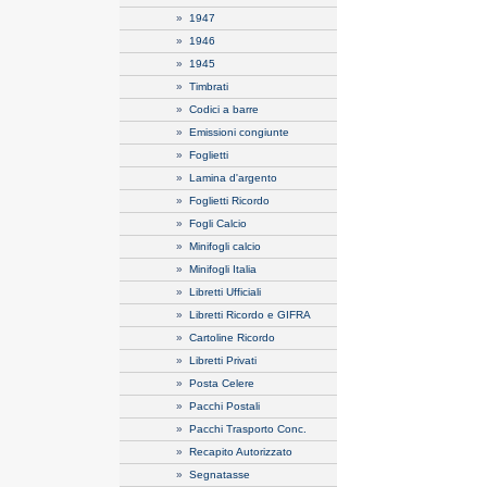
»
1947
»
1946
»
1945
»
Timbrati
»
Codici a barre
»
Emissioni congiunte
»
Foglietti
»
Lamina d'argento
»
Foglietti Ricordo
»
Fogli Calcio
»
Minifogli calcio
»
Minifogli Italia
»
Libretti Ufficiali
»
Libretti Ricordo e GIFRA
»
Cartoline Ricordo
»
Libretti Privati
»
Posta Celere
»
Pacchi Postali
»
Pacchi Trasporto Conc.
»
Recapito Autorizzato
»
Segnatasse