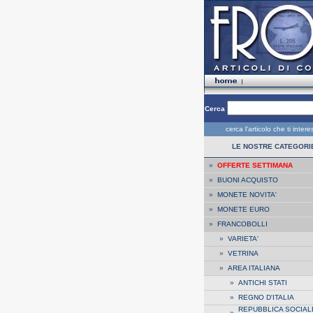
Cerca
cerca l'articolo che ti inter
LE NOSTRE CATEGORI
»
OFFERTE SETTIMANA
»
BUONI ACQUISTO
»
MONETE NOVITA'
»
MONETE EURO
»
FRANCOBOLLI
»
VARIETA'
»
VETRINA
»
AREA ITALIANA
»
ANTICHI STATI
»
REGNO D'ITALIA
REPUBBLICA SOCIAL
»