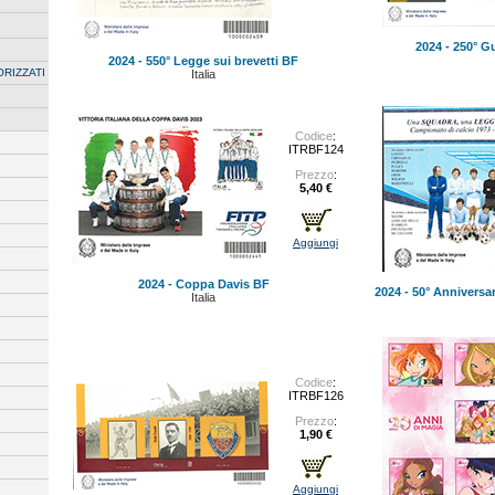
2024 - 250° G
2024 - 550° Legge sui brevetti BF
ORIZZATI
Italia
Codice
:
ITRBF124
Prezzo
:
5,40 €
Aggiungi
2024 - Coppa Davis BF
2024 - 50° Anniversa
Italia
Codice
:
ITRBF126
Prezzo
:
1,90 €
Aggiungi