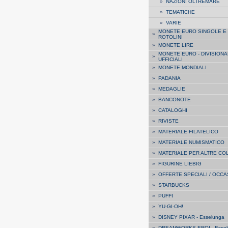
»
NAZIONI OLTREMARE
»
TEMATICHE
»
VARIE
MONETE EURO SINGOLE E
»
ROTOLINI
»
MONETE LIRE
MONETE EURO - DIVISIONA
»
UFFICIALI
»
MONETE MONDIALI
»
PADANIA
»
MEDAGLIE
»
BANCONOTE
»
CATALOGHI
»
RIVISTE
»
MATERIALE FILATELICO
»
MATERIALE NUMISMATICO
»
MATERIALE PER ALTRE CO
»
FIGURINE LIEBIG
»
OFFERTE SPECIALI / OCCA
»
STARBUCKS
»
PUFFI
»
YU-GI-OH!
»
DISNEY PIXAR - Esselunga
»
DREAMWORKS EROI - Essel