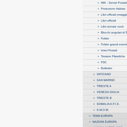
»
IMX - Servizi Postali
»
Protezione Habitat
»
Libri ufficiali omaggi
»
Libri ufficiali
»
Libri annate vuoti
»
Blocchi angolari di 
»
Folder
»
Folder grandi eventi
»
Interi Postali
»
Tessere Filateliche
»
FDC
»
Bollettini
»
VATICANO
»
SAN MARINO
»
TRIESTE A
»
VENEZIA GIULIA
»
TRIESTE B
»
SOMALIA A.F.I.S.
»
S.M.O.M.
»
TEMA EUROPA
»
NAZIONI EUROPA