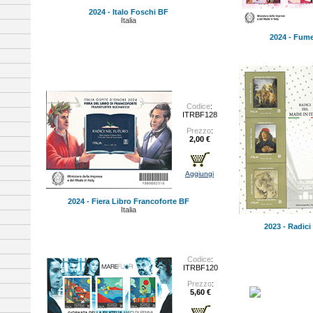
2024 - Italo Foschi BF
Italia
2024 - Fume
Codice
:
ITRBF128
Prezzo
:
2,00 €
Aggiungi
2024 - Fiera Libro Francoforte BF
Italia
2023 - Radici
Codice
:
ITRBF120
Prezzo
:
5,60 €