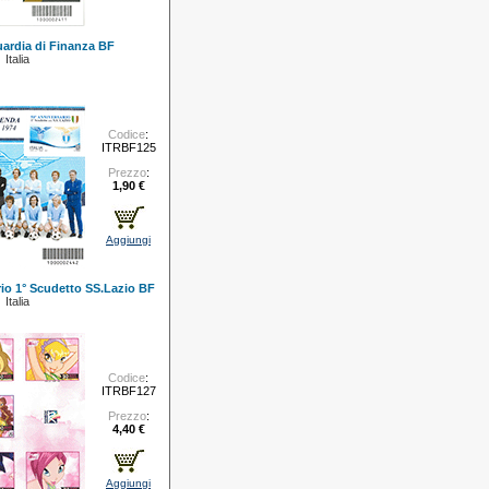
uardia di Finanza BF
Italia
Codice
:
ITRBF125
Prezzo
:
1,90 €
Aggiungi
rio 1° Scudetto SS.Lazio BF
Italia
Codice
:
ITRBF127
Prezzo
:
4,40 €
Aggiungi