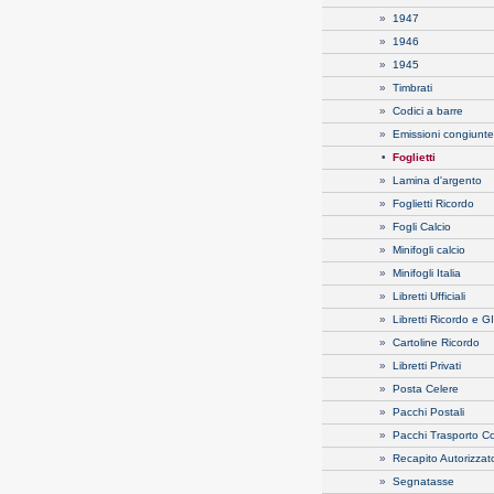
»
1947
»
1946
»
1945
»
Timbrati
»
Codici a barre
»
Emissioni congiunte
•
Foglietti
»
Lamina d'argento
»
Foglietti Ricordo
»
Fogli Calcio
»
Minifogli calcio
»
Minifogli Italia
»
Libretti Ufficiali
»
Libretti Ricordo e 
»
Cartoline Ricordo
»
Libretti Privati
»
Posta Celere
»
Pacchi Postali
»
Pacchi Trasporto C
»
Recapito Autorizzat
»
Segnatasse