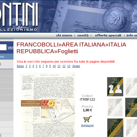
FRANCOBOLLI»AREA ITALIANA»ITALIA
VAI!
REPUBBLICA»Foglietti
essa
Usa le voci che seguono per scorrere fra tutte le pagine disponibili.
E
Inizio
2
3
4
5
6
7
8
9
10
11
12
13
Avanti
Codice
:
ITRBF122
Prezzo
:
1,90 €
Aggiungi
E