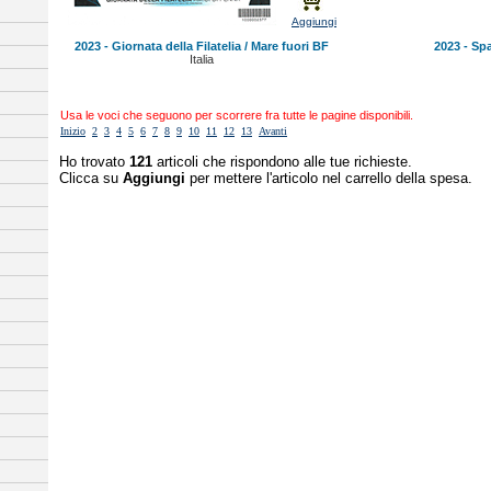
Aggiungi
2023 - Giornata della Filatelia / Mare fuori BF
2023 - Sp
Italia
Usa le voci che seguono per scorrere fra tutte le pagine disponibili.
Inizio
2
3
4
5
6
7
8
9
10
11
12
13
Avanti
Ho trovato
121
articoli che rispondono alle tue richieste.
Clicca su
Aggiungi
per mettere l'articolo nel carrello della spesa.