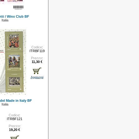
tti / Winx Club BF
Italia
Codice
:
ITRBF119
Prezzo
:
11,30 €
Aggiungi
 del Made in Italy BF
Italia
Codice
:
ITRBF121
Prezzo
:
19,20 €