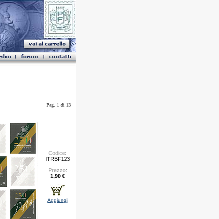
Pag. 1 di 13
Codice
:
ITRBF123
Prezzo
:
1,90 €
Aggiungi