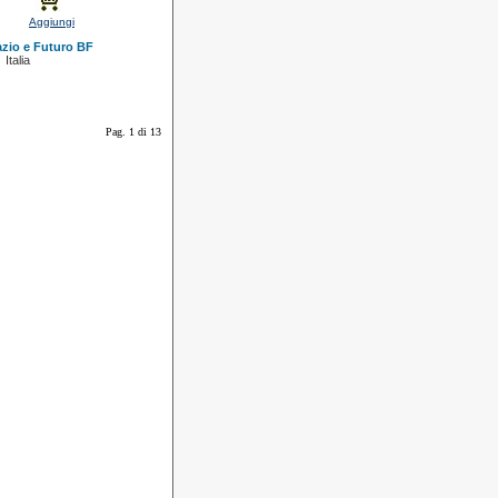
Aggiungi
azio e Futuro BF
Italia
Pag. 1 di 13