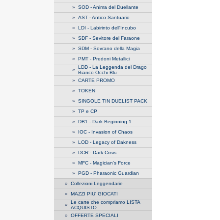
»
SOD - Anima del Duellante
»
AST - Antico Santuario
»
LDI - Labirinto dell'Incubo
»
SDF - Sevitore del Faraone
»
SDM - Sovrano della Magia
»
PMT - Predoni Metallici
LDD - La Leggenda del Drago
»
Bianco Occhi Blu
»
CARTE PROMO
»
TOKEN
»
SINGOLE TIN DUELIST PACK
»
TP e CP
»
DB1 - Dark Beginning 1
»
IOC - Invasion of Chaos
»
LOD - Legacy of Dakness
»
DCR - Dark Crisis
»
MFC - Magician's Force
»
PGD - Pharaonic Guardian
»
Collezioni Leggendarie
»
MAZZI PIU' GIOCATI
Le carte che compriamo LISTA
»
ACQUISTO
»
OFFERTE SPECIALI