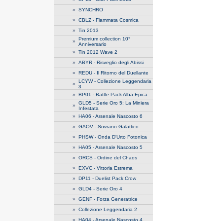
»
SYNCHRO
»
CBLZ - Fiammata Cosmica
»
Tin 2013
Premium collection 10°
»
Anniversario
»
Tin 2012 Wave 2
»
ABYR - Risveglio degli Abissi
»
REDU - Il Ritorno del Duellante
LCYW - Collezione Leggendaria
»
3
»
BP01 - Battle Pack Alba Epica
GLD5 - Serie Oro 5: La Miniera
»
Infestata
»
HA06 - Arsenale Nascosto 6
»
GAOV - Sovrano Galattico
»
PHSW - Onda D'Urto Fotonica
»
HA05 - Arsenale Nascosto 5
»
ORCS - Ordine del Chaos
»
EXVC - Vittoria Estrema
»
DP11 - Duelist Pack Crow
»
GLD4 - Serie Oro 4
»
GENF - Forza Generatrice
»
Collezione Leggendaria 2
»
HA04 - Arsenale Nascosto 4