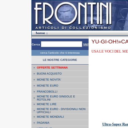
YU-GI-OH!»CA
Cerca
VAI!
USA LE VOCI DEL ME
cerca l'articolo che ti interessa
LE NOSTRE CATEGORIE
»
OFFERTE SETTIMANA
»
BUONI ACQUISTO
»
MONETE NOVITA'
»
MONETE EURO
»
FRANCOBOLLI
MONETE EURO SINGOLE E
»
ROTOLINI
»
MONETE LIRE
MONETE EURO - DIVISIONALI NON
»
UFFICIALI
»
MONETE MONDIALI
»
PADANIA
Ultra-Super Ra