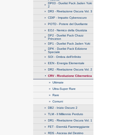
DP03 - Duelist Pack Jaden Yuki
»
2
»
DR3 - Rivelazione Oscura Vol. 3
»
CDIP - Impatto Cyberoscuro
»
POTD - Potere del Duellante
»
EOJ - Nemico della Giustizia
DP2 - Duelist Pack Chazz
»
Princeton
»
DP1 - Duelist Pack Jaden Yuki
DPK - Duelist Pack Edizione
»
Speciale
»
SOI - Ombra dell'Infinito
»
EEN - Energia Elementale
»
DR2 - Rivelazione Oscura Vol. 2
•
CRV - Rivoluzione Cibernetica
»
Ultimate
»
Ultra-Super Rare
»
Rare
»
Comuni
»
DB2 - Inizio Oscuro 2
»
TLM - Il Millennio Perduto
»
DR1 - Rivelazione Oscura Vol. 1
»
FET - Eternità Fiammeggiante
»
RDS - Ascesa del Destino