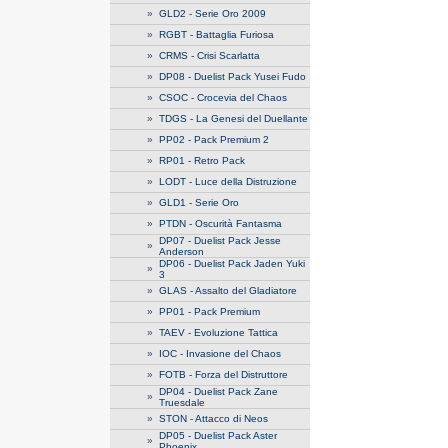
»
GLD2 - Serie Oro 2009
»
RGBT - Battaglia Furiosa
»
CRMS - Crisi Scarlatta
»
DP08 - Duelist Pack Yusei Fudo
»
CSOC - Crocevia del Chaos
»
TDGS - La Genesi del Duellante
»
PP02 - Pack Premium 2
»
RP01 - Retro Pack
»
LODT - Luce della Distruzione
»
GLD1 - Serie Oro
»
PTDN - Oscurità Fantasma
DP07 - Duelist Pack Jesse
»
Anderson
DP06 - Duelist Pack Jaden Yuki
»
3
»
GLAS - Assalto del Gladiatore
»
PP01 - Pack Premium
»
TAEV - Evoluzione Tattica
»
IOC - Invasione del Chaos
»
FOTB - Forza del Distruttore
DP04 - Duelist Pack Zane
»
Truesdale
»
STON - Attacco di Neos
DP05 - Duelist Pack Aster
»
Phoenix