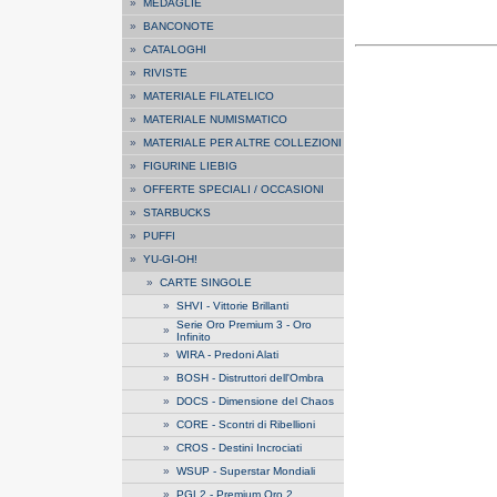
»
MEDAGLIE
»
BANCONOTE
»
CATALOGHI
»
RIVISTE
»
MATERIALE FILATELICO
»
MATERIALE NUMISMATICO
»
MATERIALE PER ALTRE COLLEZIONI
»
FIGURINE LIEBIG
»
OFFERTE SPECIALI / OCCASIONI
»
STARBUCKS
»
PUFFI
»
YU-GI-OH!
»
CARTE SINGOLE
»
SHVI - Vittorie Brillanti
Serie Oro Premium 3 - Oro
»
Infinito
»
WIRA - Predoni Alati
»
BOSH - Distruttori dell'Ombra
»
DOCS - Dimensione del Chaos
»
CORE - Scontri di Ribellioni
»
CROS - Destini Incrociati
»
WSUP - Superstar Mondiali
»
PGL2 - Premium Oro 2