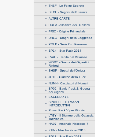
»
THSF - Le Forze Segrete
»
SECE - Segreti dell'Eternità
»
ALTRE CARTE
»
DUEA - Alleanza dei Duellanti
»
PRIO - Origine Primordiale
»
DRLG - Draghi della Leggenda
»
PGLD - Serie Oro Premium
»
SP14 - Star Pack 2014
»
LVAL - Eredità del Valoroso
WGRT - Guerra dei Giganti: i
»
Rinforzi
»
SHSP - Spettri dell'Ombra
»
JOTL - Giudizio della Luce
»
NUMH - Cacciatori di Numeri
BP02 - Battle Pack 2: Guerra
»
dei Giganti
»
EXCEED XYZ
SINGOLE DEI MAZZI
»
INTRODUTTIVI
»
Power Pack V per Vittoria
LTGY - Il Signore della Galassia
»
Tachionica
»
HA07 - Arsenale Nascosto 7
»
ZTIN - Mini Tin Zexal 2013
»
SP13 - Star Pack 2013