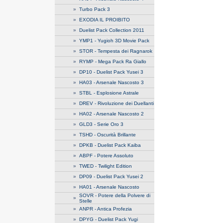
»
Turbo Pack 3
»
EXODIA IL PROIBITO
»
Duelist Pack Collection 2011
»
YMP1 - Yugioh 3D Movie Pack
»
STOR - Tempesta dei Ragnarok
»
RYMP - Mega Pack Ra Giallo
»
DP10 - Duelist Pack Yusei 3
»
HA03 - Arsenale Nascosto 3
»
STBL - Esplosione Astrale
»
DREV - Rivoluzione dei Duellanti
»
HA02 - Arsenale Nascosto 2
»
GLD3 - Serie Oro 3
»
TSHD - Oscurità Brillante
»
DPKB - Duelist Pack Kaiba
»
ABPF - Potere Assoluto
»
TWED - Twilight Edition
»
DP09 - Duelist Pack Yusei 2
»
HA01 - Arsenale Nascosto
SOVR - Potere della Polvere di
»
Stelle
»
ANPR - Antica Profezia
»
DPYG - Duelist Pack Yugi