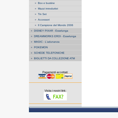
»
Box e bustine
»
Mazzi introduttivi
»
Tin Set
»
Accessori
»
Il Campione del Mondo 2006
»
DISNEY PIXAR - Esselunga
»
DREAMWORKS EROI - Esselunga
»
MAGIC - L'adunanza
»
POKEMON
»
SCHEDE TELEFONICHE
»
BIGLIETTI DA COLLEZIONE ATM
Pagamenti accettati:
Visita i nostri link: