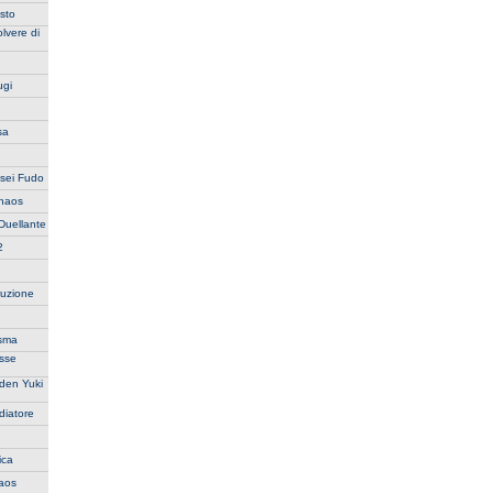
sto
lvere di
ugi
sa
usei Fudo
Chaos
Duellante
2
ruzione
asma
esse
aden Yuki
diatore
ica
haos