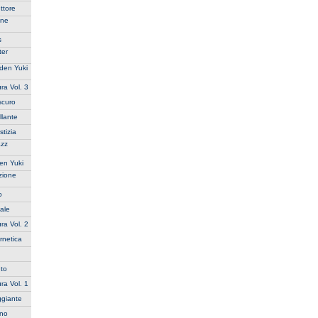
ttore
ane
s
ter
aden Yuki
ra Vol. 3
scuro
llante
tizia
azz
en Yuki
zione
o
ale
ra Vol. 2
rnetica
uto
ra Vol. 1
ggiante
ino