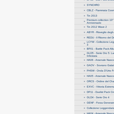
»
SYNCHRO
»
CBLZ - Fiammata Cosm
»
Tin 2013
Premium collection 10°
»
Anniversario
»
Tin 2012 Wave 2
»
ABYR - Risveglio degli 
»
REDU - Il Ritorno del D
LCYW - Collezione Le
»
3
»
BP01 - Battle Pack Alb
GLD5 - Serie Oro 5: La
»
Infestata
»
HA06 - Arsenale Nasco
»
GAOV - Sovrano Galatt
»
PHSW - Onda D'Urto F
»
HA05 - Arsenale Nasco
»
ORCS - Ordine del Ch
»
EXVC - Vittoria Estrem
»
DP11 - Duelist Pack C
»
GLD4 - Serie Oro 4
»
GENF - Forza Generatr
»
Collezione Leggendari
»
HA04 - Arsenale Nasco