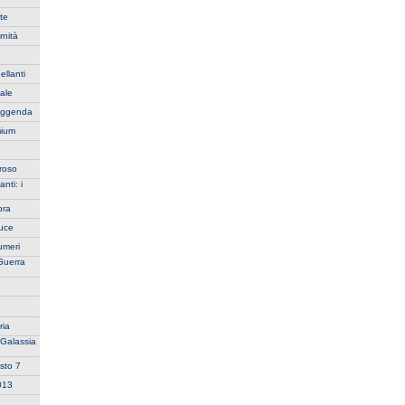
te
rnità
ellanti
iale
Leggenda
mium
oroso
nti: i
bra
Luce
umeri
Guerra
ria
 Galassia
sto 7
2013