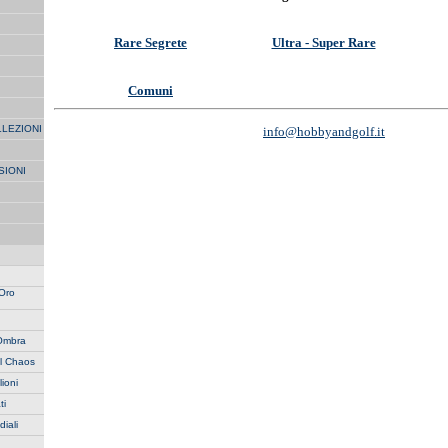
Rare Segrete
Ultra - Super Rare
Comuni
LLEZIONI
info@hobbyandgolf.it
SIONI
 Oro
'Ombra
l Chaos
lioni
ti
iali