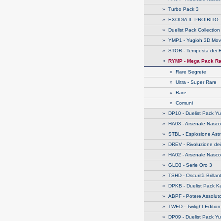
»
Turbo Pack 3
»
EXODIA IL PROIBITO
»
Duelist Pack Collectio
»
YMP1 - Yugioh 3D Mov
»
STOR - Tempesta dei 
•
RYMP - Mega Pack Ra
»
Rare Segrete
»
Ultra - Super Rare
»
Rare
»
Comuni
»
DP10 - Duelist Pack Yu
»
HA03 - Arsenale Nasco
»
STBL - Esplosione Astr
»
DREV - Rivoluzione dei
»
HA02 - Arsenale Nasco
»
GLD3 - Serie Oro 3
»
TSHD - Oscurità Brillan
»
DPKB - Duelist Pack K
»
ABPF - Potere Assolut
»
TWED - Twilight Edition
»
DP09 - Duelist Pack Yu