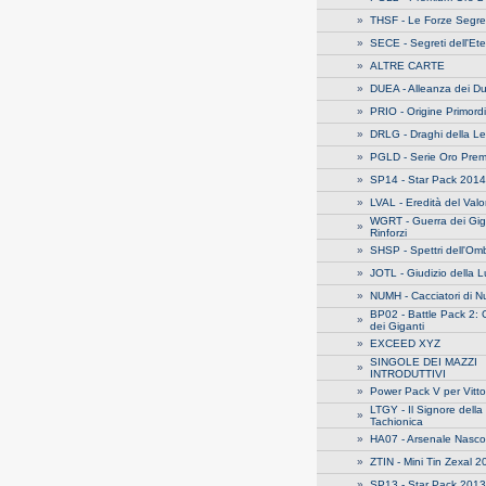
»
THSF - Le Forze Segre
»
SECE - Segreti dell'Ete
»
ALTRE CARTE
»
DUEA - Alleanza dei Du
»
PRIO - Origine Primord
»
DRLG - Draghi della 
»
PGLD - Serie Oro Pre
»
SP14 - Star Pack 2014
»
LVAL - Eredità del Val
WGRT - Guerra dei Giga
»
Rinforzi
»
SHSP - Spettri dell'Om
»
JOTL - Giudizio della 
»
NUMH - Cacciatori di N
BP02 - Battle Pack 2: 
»
dei Giganti
»
EXCEED XYZ
SINGOLE DEI MAZZI
»
INTRODUTTIVI
»
Power Pack V per Vitto
LTGY - Il Signore della
»
Tachionica
»
HA07 - Arsenale Nasco
»
ZTIN - Mini Tin Zexal 
»
SP13 - Star Pack 2013