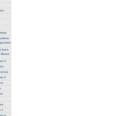
ica
Abissi
uellante
ggendaria
a Epica
 Miniera
sto 6
ico
otonica
sto 5
aos
a
row
ice
a 2
sto 4