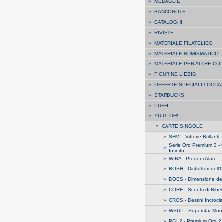
»
MEDAGLIE
»
BANCONOTE
»
CATALOGHI
»
RIVISTE
»
MATERIALE FILATELICO
»
MATERIALE NUMISMATICO
»
MATERIALE PER ALTRE CO
»
FIGURINE LIEBIG
»
OFFERTE SPECIALI / OCCA
»
STARBUCKS
»
PUFFI
»
YU-GI-OH!
»
CARTE SINGOLE
»
SHVI - Vittorie Brillanti
Serie Oro Premium 3 -
»
Infinito
»
WIRA - Predoni Alati
»
BOSH - Distruttori dell
»
DOCS - Dimensione de
»
CORE - Scontri di Ribel
»
CROS - Destini Incrocia
»
WSUP - Superstar Mond
»
PGL2 - Premium Oro 2