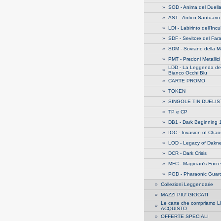
»
SOD - Anima del Duell
»
AST - Antico Santuario
»
LDI - Labirinto dell'Inc
»
SDF - Sevitore del Far
»
SDM - Sovrano della M
»
PMT - Predoni Metallici
LDD - La Leggenda de
»
Bianco Occhi Blu
»
CARTE PROMO
»
TOKEN
»
SINGOLE TIN DUELIS
»
TP e CP
»
DB1 - Dark Beginning 
»
IOC - Invasion of Chao
»
LOD - Legacy of Dakn
»
DCR - Dark Crisis
»
MFC - Magician's Force
»
PGD - Pharaonic Guar
»
Collezioni Leggendarie
»
MAZZI PIU' GIOCATI
Le carte che compriamo L
»
ACQUISTO
»
OFFERTE SPECIALI