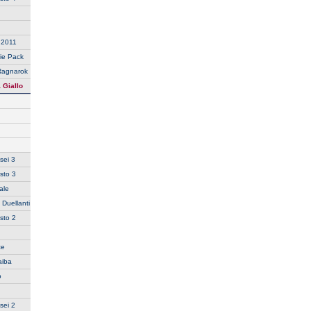
n 2011
ie Pack
Ragnarok
 Giallo
sei 3
sto 3
ale
 Duellanti
sto 2
te
aiba
o
sei 2