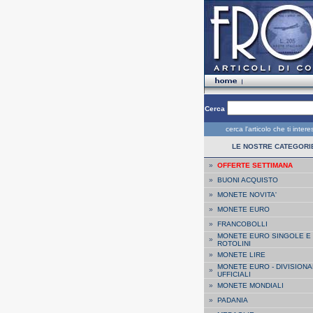
Cerca
cerca l'articolo che ti inter
LE NOSTRE CATEGORI
»
OFFERTE SETTIMANA
»
BUONI ACQUISTO
»
MONETE NOVITA'
»
MONETE EURO
»
FRANCOBOLLI
MONETE EURO SINGOLE E
»
ROTOLINI
»
MONETE LIRE
MONETE EURO - DIVISIONA
»
UFFICIALI
»
MONETE MONDIALI
»
PADANIA