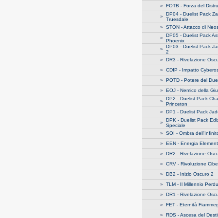
»
FOTB - Forza del Distru
DP04 - Duelist Pack Z
»
Truesdale
»
STON - Attacco di Neo
DP05 - Duelist Pack As
»
Phoenix
DP03 - Duelist Pack J
»
2
»
DR3 - Rivelazione Oscu
»
CDIP - Impatto Cybero
»
POTD - Potere del Due
»
EOJ - Nemico della Gius
DP2 - Duelist Pack Ch
»
Princeton
»
DP1 - Duelist Pack Jad
DPK - Duelist Pack Edi
»
Speciale
»
SOI - Ombra dell'Infinit
»
EEN - Energia Element
»
DR2 - Rivelazione Oscu
»
CRV - Rivoluzione Cibe
»
DB2 - Inizio Oscuro 2
»
TLM - Il Millennio Perd
»
DR1 - Rivelazione Oscu
»
FET - Eternità Fiamme
»
RDS - Ascesa del Dest