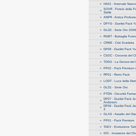
»
HA01 - Arsenale Nasco
SOVR - Potere della Po
»
Stelle
»
ANPR - Antica Profezia
»
DPYG - Duelist Pack Y
»
GLD2 - Serie Oro 2009
»
RGBT - Battaglia Furio
»
CRMS - Crisi Scarlatta
»
DP08 - Duelist Pack Y
»
CSOC - Crocevia del 
»
TDGS - La Genesi del 
»
PP02 - Pack Premium 
»
RP01 - Retro Pack
»
LODT - Luce della Dist
»
GLD1 - Serie Oro
»
PTDN - Oscurità Fant
DP07 - Duelist Pack J
»
Anderson
DP06 - Duelist Pack J
»
3
»
GLAS - Assalto del Gla
»
PP01 - Pack Premium
»
TAEV - Evoluzione Tatt
»
IOC - Invasione del C