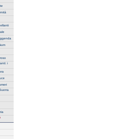
te
rnità
ellanti
iale
Leggenda
mium
oroso
nti: i
bra
Luce
umeri
Guerra
ria
a