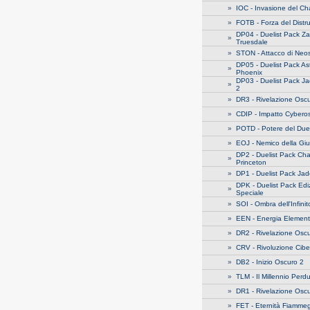
»
IOC - Invasione del C
»
FOTB - Forza del Distru
DP04 - Duelist Pack Z
»
Truesdale
»
STON - Attacco di Neo
DP05 - Duelist Pack As
»
Phoenix
DP03 - Duelist Pack J
»
2
»
DR3 - Rivelazione Oscu
»
CDIP - Impatto Cybero
»
POTD - Potere del Due
»
EOJ - Nemico della Gius
DP2 - Duelist Pack Ch
»
Princeton
»
DP1 - Duelist Pack Jad
DPK - Duelist Pack Edi
»
Speciale
»
SOI - Ombra dell'Infinit
»
EEN - Energia Element
»
DR2 - Rivelazione Oscu
»
CRV - Rivoluzione Cibe
»
DB2 - Inizio Oscuro 2
»
TLM - Il Millennio Perd
»
DR1 - Rivelazione Oscu
»
FET - Eternità Fiamme