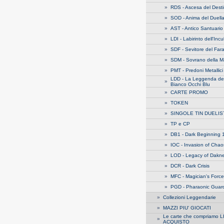
»
RDS - Ascesa del Dest
»
SOD - Anima del Duell
»
AST - Antico Santuario
»
LDI - Labirinto dell'Inc
»
SDF - Sevitore del Far
»
SDM - Sovrano della M
»
PMT - Predoni Metallici
LDD - La Leggenda de
»
Bianco Occhi Blu
»
CARTE PROMO
»
TOKEN
»
SINGOLE TIN DUELIS
»
TP e CP
»
DB1 - Dark Beginning 
»
IOC - Invasion of Chao
»
LOD - Legacy of Dakn
»
DCR - Dark Crisis
»
MFC - Magician's Force
»
PGD - Pharaonic Guar
»
Collezioni Leggendarie
»
MAZZI PIU' GIOCATI
Le carte che compriamo L
»
ACQUISTO