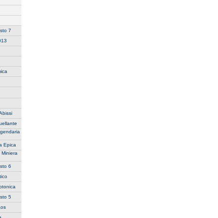
sto 7
2013
ica
Abissi
uellante
ggendaria
a Epica
 Miniera
sto 6
ico
otonica
sto 5
aos
a