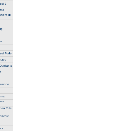
sei 2
sto
lvere di
ugi
sa
usei Fudo
Chaos
Duellante
2
ruzione
asma
esse
aden Yuki
diatore
ica