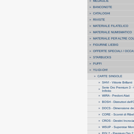
»
MEDAGLIE
»
BANCONOTE
»
CATALOGHI
»
RIVISTE
»
MATERIALE FILATELICO
»
MATERIALE NUMISMATICO
»
MATERIALE PER ALTRE CO
»
FIGURINE LIEBIG
»
OFFERTE SPECIALI / OCCA
»
STARBUCKS
»
PUFFI
»
YU-GI-OH!
»
CARTE SINGOLE
»
SHVI - Vittorie Brillanti
Serie Oro Premium 3 -
»
Infinito
»
WIRA - Predoni Alati
»
BOSH - Distruttori dell
»
DOCS - Dimensione de
»
CORE - Scontri di Ribel
»
CROS - Destini Incrocia
»
WSUP - Superstar Mond
»
PGL2 - Premium Oro 2