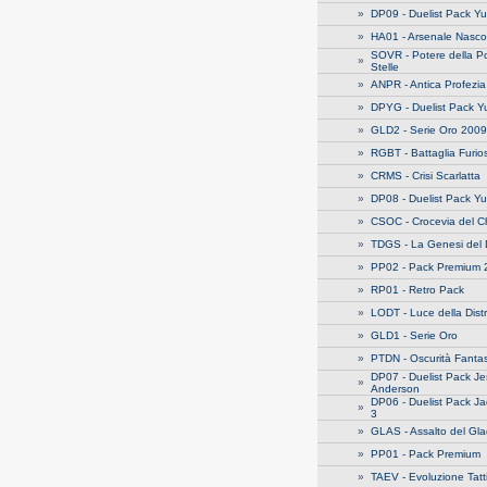
»
DP09 - Duelist Pack Yu
»
HA01 - Arsenale Nasco
SOVR - Potere della Po
»
Stelle
»
ANPR - Antica Profezia
»
DPYG - Duelist Pack Y
»
GLD2 - Serie Oro 2009
»
RGBT - Battaglia Furio
»
CRMS - Crisi Scarlatta
»
DP08 - Duelist Pack Y
»
CSOC - Crocevia del 
»
TDGS - La Genesi del 
»
PP02 - Pack Premium 
»
RP01 - Retro Pack
»
LODT - Luce della Dist
»
GLD1 - Serie Oro
»
PTDN - Oscurità Fant
DP07 - Duelist Pack J
»
Anderson
DP06 - Duelist Pack J
»
3
»
GLAS - Assalto del Gla
»
PP01 - Pack Premium
»
TAEV - Evoluzione Tatt