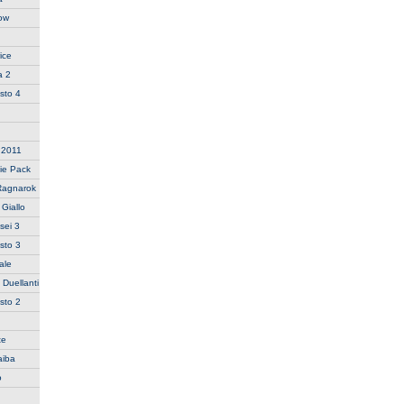
row
ice
a 2
sto 4
n 2011
ie Pack
Ragnarok
Giallo
sei 3
sto 3
ale
 Duellanti
sto 2
te
aiba
o