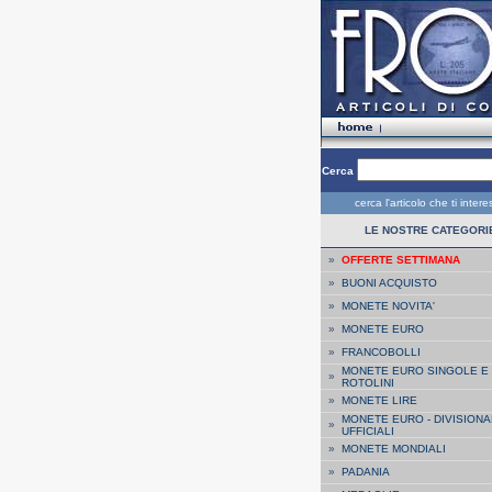
Cerca
cerca l'articolo che ti inter
LE NOSTRE CATEGORI
»
OFFERTE SETTIMANA
»
BUONI ACQUISTO
»
MONETE NOVITA'
»
MONETE EURO
»
FRANCOBOLLI
MONETE EURO SINGOLE E
»
ROTOLINI
»
MONETE LIRE
MONETE EURO - DIVISIONA
»
UFFICIALI
»
MONETE MONDIALI
»
PADANIA