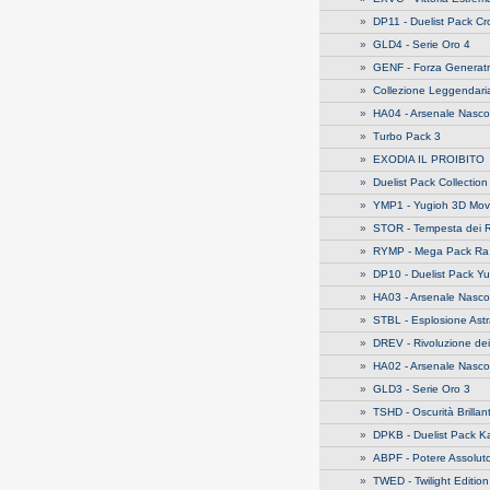
»
DP11 - Duelist Pack C
»
GLD4 - Serie Oro 4
»
GENF - Forza Generatr
»
Collezione Leggendari
»
HA04 - Arsenale Nasco
»
Turbo Pack 3
»
EXODIA IL PROIBITO
»
Duelist Pack Collectio
»
YMP1 - Yugioh 3D Mov
»
STOR - Tempesta dei 
»
RYMP - Mega Pack Ra 
»
DP10 - Duelist Pack Yu
»
HA03 - Arsenale Nasco
»
STBL - Esplosione Astr
»
DREV - Rivoluzione dei
»
HA02 - Arsenale Nasco
»
GLD3 - Serie Oro 3
»
TSHD - Oscurità Brillan
»
DPKB - Duelist Pack K
»
ABPF - Potere Assolut
»
TWED - Twilight Edition