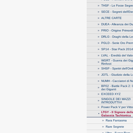
»
THSF - Le Forze Segre
»
SECE - Segreti dell'Ete
»
ALTRE CARTE
»
DUEA - Alleanza dei Du
»
PRIO - Origine Primord
»
DRLG - Draghi della 
»
PGLD - Serie Oro Pre
»
SP14 - Star Pack 2014
»
LVAL - Eredità del Val
WGRT - Guerra dei Giga
»
Rinforzi
»
SHSP - Spettri dell'Om
»
JOTL - Giudizio della 
»
NUMH - Cacciatori di N
BP02 - Battle Pack 2: 
»
dei Giganti
»
EXCEED XYZ
SINGOLE DEI MAZZI
»
INTRODUTTIVI
»
Power Pack V per Vitto
LTGY - Il Signore dell
•
Galassia Tachionica
»
Rara Fantasma
»
Rare Segrete
»
Ultra - Super Rare