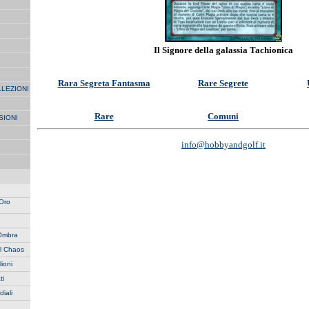
Il Signore della galassia Tachionica
Rara Segreta Fantasma
Rare Segrete
LLEZIONI
Rare
Comuni
SIONI
info@hobbyandgolf.it
 Oro
'Ombra
l Chaos
lioni
ti
iali