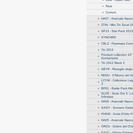
»
Rare
»
Comuni
»
HA07 - Arsenale Nasco
»
ZTIN - Mini Tin Zexal 
»
SP13 - Star Pack 2013
»
SYNCHRO
»
CBLZ - Fiammata Cosm
»
Tin 2013
Premium collection 10°
»
Anniversario
»
Tin 2012 Wave 2
»
ABYR - Risveglio degli 
»
REDU - Il Ritorno del D
LCYW - Collezione Le
»
3
»
BP01 - Battle Pack Alb
GLD5 - Serie Oro 5: La
»
Infestata
»
HA06 - Arsenale Nasco
»
GAOV - Sovrano Galatt
»
PHSW - Onda D'Urto F
»
HA05 - Arsenale Nasco
»
ORCS - Ordine del Ch
»
EXVC - Vittoria Estrem