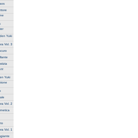
haos
ttore
ane
s
ter
aden Yuki
ra Vol. 3
scuro
llante
tizia
azz
en Yuki
zione
o
ale
ra Vol. 2
rnetica
uto
ra Vol. 1
ggiante