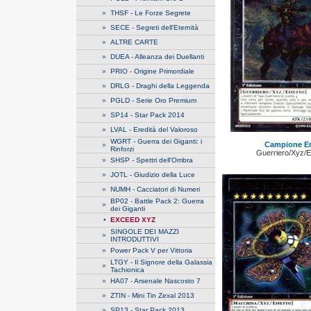
»
THSF - Le Forze Segrete
»
SECE - Segreti dell'Eternità
»
ALTRE CARTE
»
DUEA - Alleanza dei Duellanti
»
PRIO - Origine Primordiale
»
DRLG - Draghi della Leggenda
»
PGLD - Serie Oro Premium
»
SP14 - Star Pack 2014
»
LVAL - Eredità del Valoroso
WGRT - Guerra dei Giganti: i
Campione Er
»
Rinforzi
Guerriero/Xyz/Ef
»
SHSP - Spettri dell'Ombra
»
JOTL - Giudizio della Luce
»
NUMH - Cacciatori di Numeri
BP02 - Battle Pack 2: Guerra
»
dei Giganti
•
EXCEED XYZ
SINGOLE DEI MAZZI
»
INTRODUTTIVI
»
Power Pack V per Vittoria
LTGY - Il Signore della Galassia
»
Tachionica
»
HA07 - Arsenale Nascosto 7
»
ZTIN - Mini Tin Zexal 2013
»
SP13 - Star Pack 2013