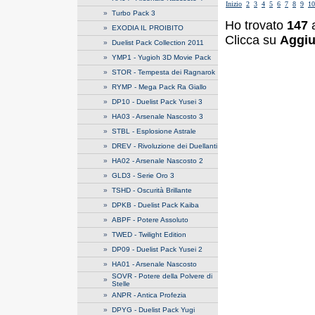
Inizio
2
3
4
5
6
7
8
9
10
»
Turbo Pack 3
Ho trovato
147
a
»
EXODIA IL PROIBITO
Clicca su
Aggiu
»
Duelist Pack Collection 2011
»
YMP1 - Yugioh 3D Movie Pack
»
STOR - Tempesta dei Ragnarok
»
RYMP - Mega Pack Ra Giallo
»
DP10 - Duelist Pack Yusei 3
»
HA03 - Arsenale Nascosto 3
»
STBL - Esplosione Astrale
»
DREV - Rivoluzione dei Duellanti
»
HA02 - Arsenale Nascosto 2
»
GLD3 - Serie Oro 3
»
TSHD - Oscurità Brillante
»
DPKB - Duelist Pack Kaiba
»
ABPF - Potere Assoluto
»
TWED - Twilight Edition
»
DP09 - Duelist Pack Yusei 2
»
HA01 - Arsenale Nascosto
SOVR - Potere della Polvere di
»
Stelle
»
ANPR - Antica Profezia
»
DPYG - Duelist Pack Yugi