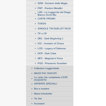
»
SDM - Sovrano della Magia
»
PMT - Predoni Metallici
LDD - La Leggenda del Drago
»
Bianco Occhi Blu
»
CARTE PROMO
»
TOKEN
»
SINGOLE TIN DUELIST PACK
»
TP e CP
»
DB1 - Dark Beginning 1
»
IOC - Invasion of Chaos
»
LOD - Legacy of Dakness
»
DCR - Dark Crisis
»
MFC - Magician's Force
»
PGD - Pharaonic Guardian
»
Collezioni Leggendarie
»
MAZZI PIU' GIOCATI
Le carte che compriamo LISTA
»
ACQUISTO
»
OFFERTE SPECIALI
»
Box e bustine
»
Mazzi introduttivi
»
Tin Set
»
Accessori