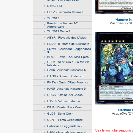
»
SYNCHRO
»
CBLZ - Fiammata Cosmica
»
Tin 2013
Numero 9: 
Macchina/Xyz/Eff
Premium collection 10°
»
Anniversario
»
Tin 2012 Wave 2
»
ABYR - Risveglio degli Abissi
»
REDU - Il Ritorno del Duellante
LCYW - Collezione Leggendaria
»
3
»
BP01 - Battle Pack Alba Epica
GLD5 - Serie Oro 5: La Miniera
»
Infestata
»
HA06 - Arsenale Nascosto 6
»
GAOV - Sovrano Galattico
»
PHSW - Onda D'Urto Fotonica
»
HA05 - Arsenale Nascosto 5
»
ORCS - Ordine del Chaos
»
EXVC - Vittoria Estrema
»
DP11 - Duelist Pack Crow
Sirenide 
Acqua/Xyz/Effe
»
GLD4 - Serie Oro 4
»
GENF - Forza Generatrice
»
Collezione Leggendaria 2
Usa le voci che seguono per
»
HA04 - Arsenale Nascosto 4