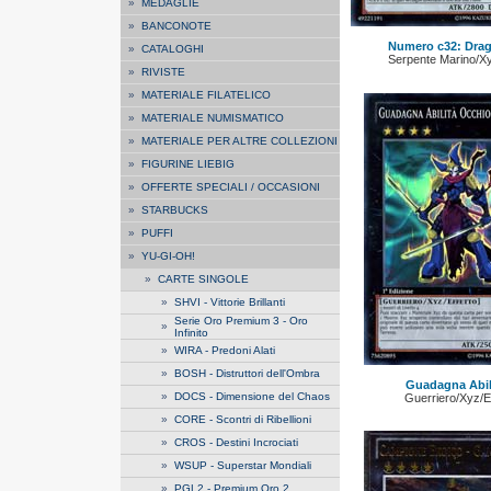
»
MEDAGLIE
»
BANCONOTE
Numero c32: Drag
»
CATALOGHI
Serpente Marino/Xyz
»
RIVISTE
»
MATERIALE FILATELICO
»
MATERIALE NUMISMATICO
»
MATERIALE PER ALTRE COLLEZIONI
»
FIGURINE LIEBIG
»
OFFERTE SPECIALI / OCCASIONI
»
STARBUCKS
»
PUFFI
»
YU-GI-OH!
»
CARTE SINGOLE
»
SHVI - Vittorie Brillanti
Serie Oro Premium 3 - Oro
»
Infinito
»
WIRA - Predoni Alati
»
BOSH - Distruttori dell'Ombra
Guadagna Abil
»
DOCS - Dimensione del Chaos
Guerriero/Xyz/Ef
»
CORE - Scontri di Ribellioni
»
CROS - Destini Incrociati
»
WSUP - Superstar Mondiali
»
PGL2 - Premium Oro 2