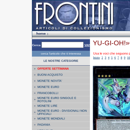
YU-GI-OH!
Cerca
VAI!
Usa le voci che seguono per
cerca l'articolo che ti interessa
Inizio
2
3
4
5
6
7
8
9
10
LE NOSTRE CATEGORIE
»
OFFERTE SETTIMANA
»
BUONI ACQUISTO
»
MONETE NOVITA'
»
MONETE EURO
»
FRANCOBOLLI
MONETE EURO SINGOLE E
»
ROTOLINI
»
MONETE LIRE
MONETE EURO - DIVISIONALI NON
»
UFFICIALI
»
MONETE MONDIALI
»
PADANIA