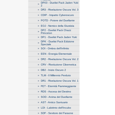
DP03 - Duelist Pack Jaden Yuki
»
2
»
DR3 - Rivelazione Oscura Vol. 3
»
CDIP - Impatto Cyberoscuro
»
POTD - Potere del Duellante
»
EOJ - Nemico della Giustizia
DP2 - Duelist Pack Chazz
»
Princeton
»
DP1 - Duelist Pack Jaden Yuki
DPK - Duelist Pack Edizione
»
Speciale
»
SOI - Ombra dell'Infinito
»
EEN - Energia Elementale
»
DR2 - Rivelazione Oscura Vol. 2
»
CRV - Rivoluzione Cibernetica
»
DB2 - Inizio Oscuro 2
»
TLM - Il Millennio Perduto
»
DR1 - Rivelazione Oscura Vol. 1
»
FET - Eternità Fiammeggiante
»
RDS - Ascesa del Destino
»
SOD - Anima del Duellante
»
AST - Antico Santuario
»
LDI - Labirinto dell'Incubo
»
SDF - Sevitore del Faraone