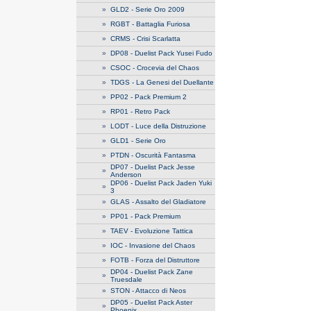
»
GLD2 - Serie Oro 2009
»
RGBT - Battaglia Furiosa
»
CRMS - Crisi Scarlatta
»
DP08 - Duelist Pack Yusei Fudo
»
CSOC - Crocevia del Chaos
»
TDGS - La Genesi del Duellante
»
PP02 - Pack Premium 2
»
RP01 - Retro Pack
»
LODT - Luce della Distruzione
»
GLD1 - Serie Oro
»
PTDN - Oscurità Fantasma
DP07 - Duelist Pack Jesse
»
Anderson
DP06 - Duelist Pack Jaden Yuki
»
3
»
GLAS - Assalto del Gladiatore
»
PP01 - Pack Premium
»
TAEV - Evoluzione Tattica
»
IOC - Invasione del Chaos
»
FOTB - Forza del Distruttore
DP04 - Duelist Pack Zane
»
Truesdale
»
STON - Attacco di Neos
DP05 - Duelist Pack Aster
»
Phoenix