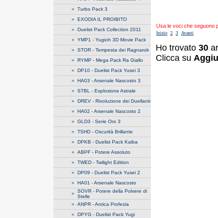
»
Turbo Pack 3
»
EXODIA IL PROIBITO
Usa le voci che seguono per
»
Duelist Pack Collection 2011
Inizio
2
3
Avanti
»
YMP1 - Yugioh 3D Movie Pack
Ho trovato
30
ar
»
STOR - Tempesta dei Ragnarok
Clicca su
Aggiu
»
RYMP - Mega Pack Ra Giallo
»
DP10 - Duelist Pack Yusei 3
»
HA03 - Arsenale Nascosto 3
»
STBL - Esplosione Astrale
»
DREV - Rivoluzione dei Duellanti
»
HA02 - Arsenale Nascosto 2
»
GLD3 - Serie Oro 3
»
TSHD - Oscurità Brillante
»
DPKB - Duelist Pack Kaiba
»
ABPF - Potere Assoluto
»
TWED - Twilight Edition
»
DP09 - Duelist Pack Yusei 2
»
HA01 - Arsenale Nascosto
SOVR - Potere della Polvere di
»
Stelle
»
ANPR - Antica Profezia
»
DPYG - Duelist Pack Yugi