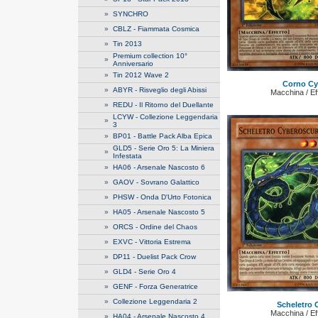
»
SYNCHRO
»
CBLZ - Fiammata Cosmica
»
Tin 2013
Premium collection 10°
»
Anniversario
»
Tin 2012 Wave 2
Corno Cy
»
ABYR - Risveglio degli Abissi
Macchina / Ef
»
REDU - Il Ritorno del Duellante
LCYW - Collezione Leggendaria
»
3
»
BP01 - Battle Pack Alba Epica
GLD5 - Serie Oro 5: La Miniera
»
Infestata
»
HA06 - Arsenale Nascosto 6
»
GAOV - Sovrano Galattico
»
PHSW - Onda D'Urto Fotonica
»
HA05 - Arsenale Nascosto 5
»
ORCS - Ordine del Chaos
»
EXVC - Vittoria Estrema
»
DP11 - Duelist Pack Crow
»
GLD4 - Serie Oro 4
»
GENF - Forza Generatrice
»
Collezione Leggendaria 2
Scheletro 
Macchina / Ef
»
HA04 - Arsenale Nascosto 4