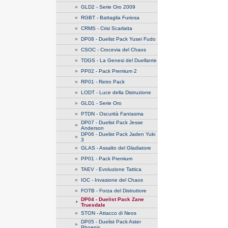
»
GLD2 - Serie Oro 2009
»
RGBT - Battaglia Furiosa
»
CRMS - Crisi Scarlatta
»
DP08 - Duelist Pack Yusei Fudo
»
CSOC - Crocevia del Chaos
»
TDGS - La Genesi del Duellante
»
PP02 - Pack Premium 2
»
RP01 - Retro Pack
»
LODT - Luce della Distruzione
»
GLD1 - Serie Oro
»
PTDN - Oscurità Fantasma
DP07 - Duelist Pack Jesse
»
Anderson
DP06 - Duelist Pack Jaden Yuki
»
3
»
GLAS - Assalto del Gladiatore
»
PP01 - Pack Premium
»
TAEV - Evoluzione Tattica
»
IOC - Invasione del Chaos
»
FOTB - Forza del Distruttore
DP04 - Duelist Pack Zane
•
Truesdale
»
STON - Attacco di Neos
DP05 - Duelist Pack Aster
»
Phoenix