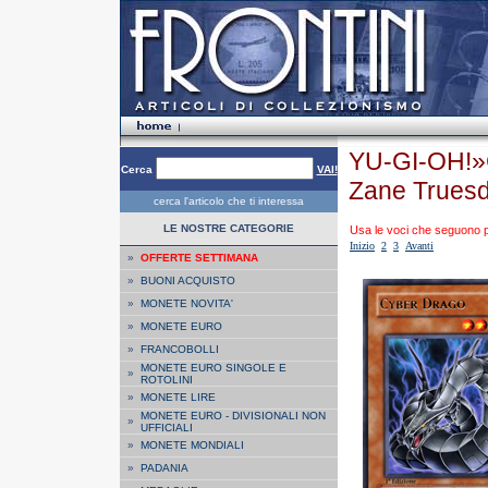
YU-GI-OH!»
Cerca
VAI!
Zane Truesd
cerca l'articolo che ti interessa
LE NOSTRE CATEGORIE
Usa le voci che seguono per
Inizio
2
3
Avanti
»
OFFERTE SETTIMANA
»
BUONI ACQUISTO
»
MONETE NOVITA'
»
MONETE EURO
»
FRANCOBOLLI
MONETE EURO SINGOLE E
»
ROTOLINI
»
MONETE LIRE
MONETE EURO - DIVISIONALI NON
»
UFFICIALI
»
MONETE MONDIALI
»
PADANIA