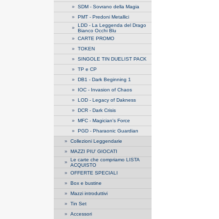
»
SDM - Sovrano della Magia
»
PMT - Predoni Metallici
LDD - La Leggenda del Drago
»
Bianco Occhi Blu
»
CARTE PROMO
»
TOKEN
»
SINGOLE TIN DUELIST PACK
»
TP e CP
»
DB1 - Dark Beginning 1
»
IOC - Invasion of Chaos
»
LOD - Legacy of Dakness
»
DCR - Dark Crisis
»
MFC - Magician's Force
»
PGD - Pharaonic Guardian
»
Collezioni Leggendarie
»
MAZZI PIU' GIOCATI
Le carte che compriamo LISTA
»
ACQUISTO
»
OFFERTE SPECIALI
»
Box e bustine
»
Mazzi introduttivi
»
Tin Set
»
Accessori