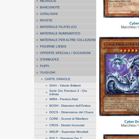
»
MEDAGLIE
»
BANCONOTE
»
CATALOGHI
»
RIVISTE
Cyber
»
MATERIALE FILATELICO
Macchina / E
»
MATERIALE NUMISMATICO
»
MATERIALE PER ALTRE COLLEZIONI
»
FIGURINE LIEBIG
»
OFFERTE SPECIALI / OCCASIONI
»
STARBUCKS
»
PUFFI
»
YU-GI-OH!
»
CARTE SINGOLE
»
SHVI - Vittorie Brillanti
Serie Oro Premium 3 - Oro
»
Infinito
»
WIRA - Predoni Alati
»
BOSH - Distruttori dell'Ombra
»
DOCS - Dimensione del Chaos
»
CORE - Scontri di Ribellioni
Cyber Dr
»
CROS - Destini Incrociati
Macchina / E
»
WSUP - Superstar Mondiali
»
PGL2 - Premium Oro 2