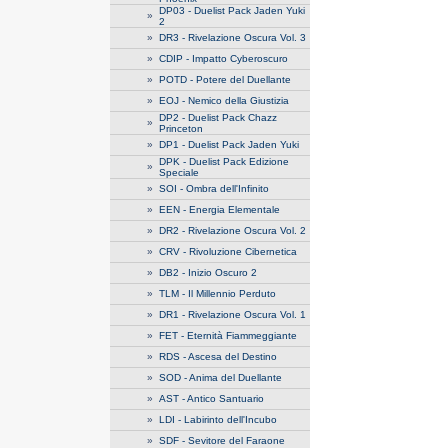
DP03 - Duelist Pack Jaden Yuki
»
2
»
DR3 - Rivelazione Oscura Vol. 3
»
CDIP - Impatto Cyberoscuro
»
POTD - Potere del Duellante
»
EOJ - Nemico della Giustizia
DP2 - Duelist Pack Chazz
»
Princeton
»
DP1 - Duelist Pack Jaden Yuki
DPK - Duelist Pack Edizione
»
Speciale
»
SOI - Ombra dell'Infinito
»
EEN - Energia Elementale
»
DR2 - Rivelazione Oscura Vol. 2
»
CRV - Rivoluzione Cibernetica
»
DB2 - Inizio Oscuro 2
»
TLM - Il Millennio Perduto
»
DR1 - Rivelazione Oscura Vol. 1
»
FET - Eternità Fiammeggiante
»
RDS - Ascesa del Destino
»
SOD - Anima del Duellante
»
AST - Antico Santuario
»
LDI - Labirinto dell'Incubo
»
SDF - Sevitore del Faraone