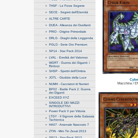
»
THSF - Le Forze Segrete
»
SECE - Segreti dell'Eternità
»
ALTRE CARTE
»
DUEA - Alleanza dei Duellanti
»
PRIO - Origine Primordiale
»
DRLG - Draghi della Leggenda
»
PGLD - Serie Oro Premium
»
SP14 - Star Pack 2014
»
LVAL - Eredità del Valoroso
WGRT - Guerra dei Giganti: i
»
Rinforzi
»
SHSP - Spettri dell'Ombra
»
JOTL - Giudizio della Luce
Cyber
Macchina / Ef
»
NUMH - Cacciatori di Numeri
BP02 - Battle Pack 2: Guerra
»
dei Giganti
»
EXCEED XYZ
SINGOLE DEI MAZZI
»
INTRODUTTIVI
»
Power Pack V per Vittoria
LTGY - Il Signore della Galassia
»
Tachionica
»
HA07 - Arsenale Nascosto 7
»
ZTIN - Mini Tin Zexal 2013
»
SP13 - Star Pack 2013