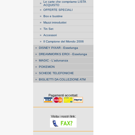
Le carte che compriamo LISTA
»
ACQUISTO
»
OFFERTE SPECIALI
»
Box e bustine
»
Mazzi introduttivi
»
Tin Set
»
Accessori
»
Il Campione del Mondo 2006
»
DISNEY PIXAR - Esselunga
»
DREAMWORKS EROI - Esselunga
»
MAGIC - L'adunanza
»
POKEMON
»
SCHEDE TELEFONICHE
»
BIGLIETTI DA COLLEZIONE ATM
Pagamenti accettati:
Visita i nostri link: