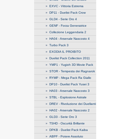
»
EXVC - Vittoria Estrema
»
DP11 - Duelist Pack Crow
»
GLD4 - Serie Oro 4
»
GENF - Forza Generatrice
»
Collezione Leggendaria 2
»
HA04 - Arsenale Nascosto 4
»
Turbo Pack 3
»
EXODIA IL PROIBITO
»
Duelist Pack Collection 2011
»
YMP1 - Yugioh 3D Movie Pack
»
STOR - Tempesta dei Ragnarok
»
RYMP - Mega Pack Ra Giallo
»
DP10 - Duelist Pack Yusei 3
»
HA03 - Arsenale Nascosto 3
»
STBL - Esplosione Astrale
»
DREV - Rivoluzione dei Duellanti
»
HA02 - Arsenale Nascosto 2
»
GLD3 - Serie Oro 3
»
TSHD - Oscurità Brillante
»
DPKB - Duelist Pack Kaiba
»
ABPF - Potere Assoluto