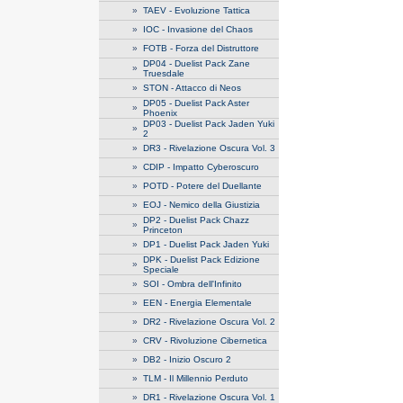
»
TAEV - Evoluzione Tattica
»
IOC - Invasione del Chaos
»
FOTB - Forza del Distruttore
DP04 - Duelist Pack Zane
»
Truesdale
»
STON - Attacco di Neos
DP05 - Duelist Pack Aster
»
Phoenix
DP03 - Duelist Pack Jaden Yuki
»
2
»
DR3 - Rivelazione Oscura Vol. 3
»
CDIP - Impatto Cyberoscuro
»
POTD - Potere del Duellante
»
EOJ - Nemico della Giustizia
DP2 - Duelist Pack Chazz
»
Princeton
»
DP1 - Duelist Pack Jaden Yuki
DPK - Duelist Pack Edizione
»
Speciale
»
SOI - Ombra dell'Infinito
»
EEN - Energia Elementale
»
DR2 - Rivelazione Oscura Vol. 2
»
CRV - Rivoluzione Cibernetica
»
DB2 - Inizio Oscuro 2
»
TLM - Il Millennio Perduto
»
DR1 - Rivelazione Oscura Vol. 1