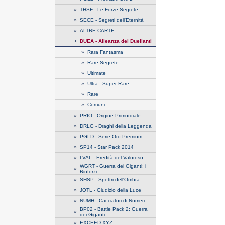
»
THSF - Le Forze Segrete
»
SECE - Segreti dell'Eternità
»
ALTRE CARTE
•
DUEA - Alleanza dei Duellanti
»
Rara Fantasma
»
Rare Segrete
»
Ultimate
»
Ultra - Super Rare
»
Rare
»
Comuni
»
PRIO - Origine Primordiale
»
DRLG - Draghi della Leggenda
»
PGLD - Serie Oro Premium
»
SP14 - Star Pack 2014
»
LVAL - Eredità del Valoroso
WGRT - Guerra dei Giganti: i
»
Rinforzi
»
SHSP - Spettri dell'Ombra
»
JOTL - Giudizio della Luce
»
NUMH - Cacciatori di Numeri
BP02 - Battle Pack 2: Guerra
»
dei Giganti
»
EXCEED XYZ