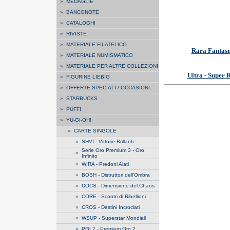
»
MEDAGLIE
»
BANCONOTE
»
CATALOGHI
»
RIVISTE
»
MATERIALE FILATELICO
Rara Fantas
»
MATERIALE NUMISMATICO
»
MATERIALE PER ALTRE COLLEZIONI
Ultra - Super 
»
FIGURINE LIEBIG
»
OFFERTE SPECIALI / OCCASIONI
»
STARBUCKS
»
PUFFI
»
YU-GI-OH!
»
CARTE SINGOLE
»
SHVI - Vittorie Brillanti
Serie Oro Premium 3 - Oro
»
Infinito
»
WIRA - Predoni Alati
»
BOSH - Distruttori dell'Ombra
»
DOCS - Dimensione del Chaos
»
CORE - Scontri di Ribellioni
»
CROS - Destini Incrociati
»
WSUP - Superstar Mondiali
»
PGL2 - Premium Oro 2