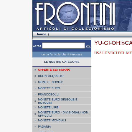
YU-GI-OH!»CA
Cerca
VAI!
USA LE VOCI DEL ME
cerca l'articolo che ti interessa
LE NOSTRE CATEGORIE
»
OFFERTE SETTIMANA
»
BUONI ACQUISTO
»
MONETE NOVITA'
»
MONETE EURO
»
FRANCOBOLLI
MONETE EURO SINGOLE E
»
ROTOLINI
»
MONETE LIRE
MONETE EURO - DIVISIONALI NON
»
UFFICIALI
»
MONETE MONDIALI
»
PADANIA