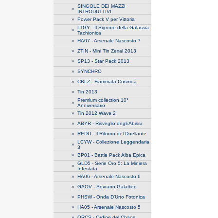
SINGOLE DEI MAZZI
»
INTRODUTTIVI
»
Power Pack V per Vittoria
LTGY - Il Signore della Galassia
»
Tachionica
»
HA07 - Arsenale Nascosto 7
»
ZTIN - Mini Tin Zexal 2013
»
SP13 - Star Pack 2013
»
SYNCHRO
»
CBLZ - Fiammata Cosmica
»
Tin 2013
Premium collection 10°
»
Anniversario
»
Tin 2012 Wave 2
»
ABYR - Risveglio degli Abissi
»
REDU - Il Ritorno del Duellante
LCYW - Collezione Leggendaria
»
3
»
BP01 - Battle Pack Alba Epica
GLD5 - Serie Oro 5: La Miniera
»
Infestata
»
HA06 - Arsenale Nascosto 6
»
GAOV - Sovrano Galattico
»
PHSW - Onda D'Urto Fotonica
»
HA05 - Arsenale Nascosto 5
»
ORCS - Ordine del Chaos