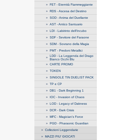
»
FET - Eternità Fiammeggiante
»
RDS - Ascesa del Destino
»
SOD - Anima del Duellante
»
AST - Antico Santuario
»
LDI - Labirinto dell'Incubo
»
SDF - Sevitore del Faraone
»
SDM - Sovrano della Magia
»
PMT - Predoni Metallici
LDD - La Leggenda del Drago
»
Bianco Occhi Blu
»
CARTE PROMO
»
TOKEN
»
SINGOLE TIN DUELIST PACK
»
TP e CP
»
DB1 - Dark Beginning 1
»
IOC - Invasion of Chaos
»
LOD - Legacy of Dakness
»
DCR - Dark Crisis
»
MFC - Magician's Force
»
PGD - Pharaonic Guardian
»
Collezioni Leggendarie
»
MAZZI PIU' GIOCATI