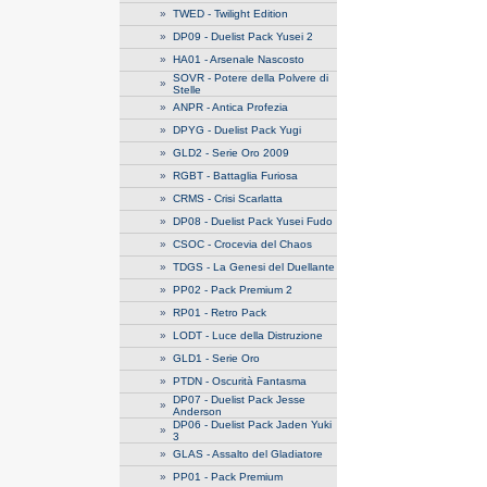
»
TWED - Twilight Edition
»
DP09 - Duelist Pack Yusei 2
»
HA01 - Arsenale Nascosto
SOVR - Potere della Polvere di
»
Stelle
»
ANPR - Antica Profezia
»
DPYG - Duelist Pack Yugi
»
GLD2 - Serie Oro 2009
»
RGBT - Battaglia Furiosa
»
CRMS - Crisi Scarlatta
»
DP08 - Duelist Pack Yusei Fudo
»
CSOC - Crocevia del Chaos
»
TDGS - La Genesi del Duellante
»
PP02 - Pack Premium 2
»
RP01 - Retro Pack
»
LODT - Luce della Distruzione
»
GLD1 - Serie Oro
»
PTDN - Oscurità Fantasma
DP07 - Duelist Pack Jesse
»
Anderson
DP06 - Duelist Pack Jaden Yuki
»
3
»
GLAS - Assalto del Gladiatore
»
PP01 - Pack Premium