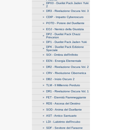
DP03 - Duelist Pack Jaden Yuki
»
2
»
DR3 - Rivelazione Oscura Vol. 3
»
CDIP - Impatto Cyberoscuro
»
POTD - Potere del Duellante
»
EOJ - Nemico della Giustizia
DP2 - Duelist Pack Chazz
»
Princeton
»
DP1 - Duelist Pack Jaden Yuki
DPK - Duelist Pack Edizione
»
Speciale
»
SOI - Ombra dell'Infinito
»
EEN - Energia Elementale
»
DR2 - Rivelazione Oscura Vol. 2
»
CRV - Rivoluzione Cibernetica
»
DB2 - Inizio Oscuro 2
»
TLM - Il Millennio Perduto
»
DR1 - Rivelazione Oscura Vol. 1
»
FET - Eternità Fiammeggiante
»
RDS - Ascesa del Destino
»
SOD - Anima del Duellante
»
AST - Antico Santuario
»
LDI - Labirinto dell'Incubo
»
SDF - Sevitore del Faraone