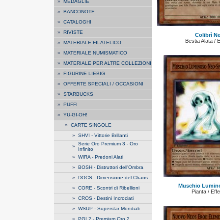
»
MEDAGLIE
»
BANCONOTE
»
CATALOGHI
»
RIVISTE
Colibrì N
Bestia Alata / 
»
MATERIALE FILATELICO
»
MATERIALE NUMISMATICO
»
MATERIALE PER ALTRE COLLEZIONI
»
FIGURINE LIEBIG
»
OFFERTE SPECIALI / OCCASIONI
»
STARBUCKS
»
PUFFI
»
YU-GI-OH!
»
CARTE SINGOLE
»
SHVI - Vittorie Brillanti
Serie Oro Premium 3 - Oro
»
Infinito
»
WIRA - Predoni Alati
»
BOSH - Distruttori dell'Ombra
»
DOCS - Dimensione del Chaos
Muschio Lumino
»
CORE - Scontri di Ribellioni
Pianta / Eff
»
CROS - Destini Incrociati
»
WSUP - Superstar Mondiali
»
PGL2 - Premium Oro 2