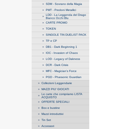
»
SDM - Sovrano della Magia
»
PMT - Predoni Metallici
LDD - La Leggenda del Drago
»
Bianco Occhi Blu
»
CARTE PROMO
»
TOKEN
»
SINGOLE TIN DUELIST PACK
»
TP e CP
»
DB1 - Dark Beginning 1
»
IOC - Invasion of Chaos
»
LOD - Legacy of Dakness
»
DCR - Dark Crisis
»
MFC - Magician's Force
»
PGD - Pharaonic Guardian
»
Collezioni Leggendarie
»
MAZZI PIU' GIOCATI
Le carte che compriamo LISTA
»
ACQUISTO
»
OFFERTE SPECIALI
»
Box e bustine
»
Mazzi introduttivi
»
Tin Set
»
Accessori