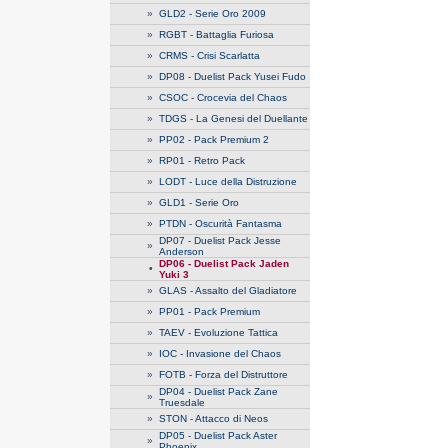
»
GLD2 - Serie Oro 2009
»
RGBT - Battaglia Furiosa
»
CRMS - Crisi Scarlatta
»
DP08 - Duelist Pack Yusei Fudo
»
CSOC - Crocevia del Chaos
»
TDGS - La Genesi del Duellante
»
PP02 - Pack Premium 2
»
RP01 - Retro Pack
»
LODT - Luce della Distruzione
»
GLD1 - Serie Oro
»
PTDN - Oscurità Fantasma
DP07 - Duelist Pack Jesse
»
Anderson
DP06 - Duelist Pack Jaden
•
Yuki 3
»
GLAS - Assalto del Gladiatore
»
PP01 - Pack Premium
»
TAEV - Evoluzione Tattica
»
IOC - Invasione del Chaos
»
FOTB - Forza del Distruttore
DP04 - Duelist Pack Zane
»
Truesdale
»
STON - Attacco di Neos
DP05 - Duelist Pack Aster
»
Phoenix