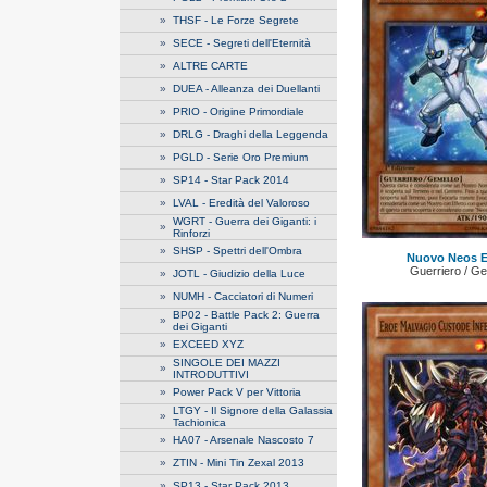
»
THSF - Le Forze Segrete
»
SECE - Segreti dell'Eternità
»
ALTRE CARTE
»
DUEA - Alleanza dei Duellanti
»
PRIO - Origine Primordiale
»
DRLG - Draghi della Leggenda
»
PGLD - Serie Oro Premium
»
SP14 - Star Pack 2014
»
LVAL - Eredità del Valoroso
WGRT - Guerra dei Giganti: i
»
Rinforzi
»
SHSP - Spettri dell'Ombra
Nuovo Neos E
Guerriero / G
»
JOTL - Giudizio della Luce
»
NUMH - Cacciatori di Numeri
BP02 - Battle Pack 2: Guerra
»
dei Giganti
»
EXCEED XYZ
SINGOLE DEI MAZZI
»
INTRODUTTIVI
»
Power Pack V per Vittoria
LTGY - Il Signore della Galassia
»
Tachionica
»
HA07 - Arsenale Nascosto 7
»
ZTIN - Mini Tin Zexal 2013
»
SP13 - Star Pack 2013