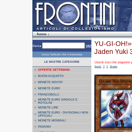
YU-GI-OH!»
Cerca
VAI!
Jaden Yuki 
cerca l'articolo che ti interessa
LE NOSTRE CATEGORIE
Usa le voci che seguono per
Inizio
2
3
Avanti
»
OFFERTE SETTIMANA
»
BUONI ACQUISTO
»
MONETE NOVITA'
»
MONETE EURO
»
FRANCOBOLLI
MONETE EURO SINGOLE E
»
ROTOLINI
»
MONETE LIRE
MONETE EURO - DIVISIONALI NON
»
UFFICIALI
»
MONETE MONDIALI
»
PADANIA