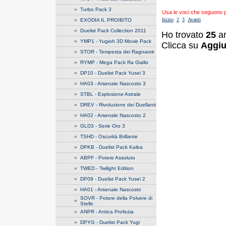
»
Turbo Pack 3
Usa le voci che seguono per
Inizio
2
3
Avanti
»
EXODIA IL PROIBITO
»
Duelist Pack Collection 2011
Ho trovato
25
ar
»
YMP1 - Yugioh 3D Movie Pack
Clicca su
Aggiu
»
STOR - Tempesta dei Ragnarok
»
RYMP - Mega Pack Ra Giallo
»
DP10 - Duelist Pack Yusei 3
»
HA03 - Arsenale Nascosto 3
»
STBL - Esplosione Astrale
»
DREV - Rivoluzione dei Duellanti
»
HA02 - Arsenale Nascosto 2
»
GLD3 - Serie Oro 3
»
TSHD - Oscurità Brillante
»
DPKB - Duelist Pack Kaiba
»
ABPF - Potere Assoluto
»
TWED - Twilight Edition
»
DP09 - Duelist Pack Yusei 2
»
HA01 - Arsenale Nascosto
SOVR - Potere della Polvere di
»
Stelle
»
ANPR - Antica Profezia
»
DPYG - Duelist Pack Yugi