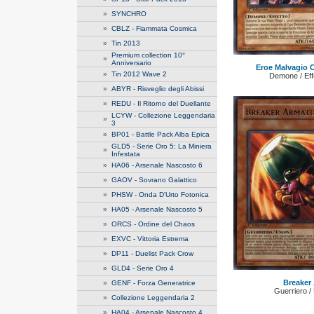
»
SYNCHRO
»
CBLZ - Fiammata Cosmica
»
Tin 2013
Premium collection 10°
»
Anniversario
Eroe Malvagio C
»
Tin 2012 Wave 2
Demone / Eff
»
ABYR - Risveglio degli Abissi
»
REDU - Il Ritorno del Duellante
LCYW - Collezione Leggendaria
»
3
»
BP01 - Battle Pack Alba Epica
GLD5 - Serie Oro 5: La Miniera
»
Infestata
»
HA06 - Arsenale Nascosto 6
»
GAOV - Sovrano Galattico
»
PHSW - Onda D'Urto Fotonica
»
HA05 - Arsenale Nascosto 5
»
ORCS - Ordine del Chaos
»
EXVC - Vittoria Estrema
»
DP11 - Duelist Pack Crow
»
GLD4 - Serie Oro 4
Breaker
»
GENF - Forza Generatrice
Guerriero /
»
Collezione Leggendaria 2
»
HA04 - Arsenale Nascosto 4