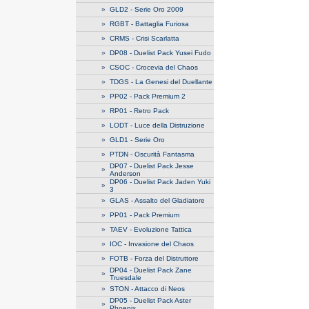
»
GLD2 - Serie Oro 2009
»
RGBT - Battaglia Furiosa
»
CRMS - Crisi Scarlatta
»
DP08 - Duelist Pack Yusei Fudo
»
CSOC - Crocevia del Chaos
»
TDGS - La Genesi del Duellante
»
PP02 - Pack Premium 2
»
RP01 - Retro Pack
»
LODT - Luce della Distruzione
»
GLD1 - Serie Oro
»
PTDN - Oscurità Fantasma
DP07 - Duelist Pack Jesse
»
Anderson
DP06 - Duelist Pack Jaden Yuki
»
3
»
GLAS - Assalto del Gladiatore
»
PP01 - Pack Premium
»
TAEV - Evoluzione Tattica
»
IOC - Invasione del Chaos
»
FOTB - Forza del Distruttore
DP04 - Duelist Pack Zane
»
Truesdale
»
STON - Attacco di Neos
DP05 - Duelist Pack Aster
»
Phoenix