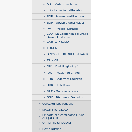
»
AST - Antico Santuario
»
LDI - Labirinto dell'Incubo
»
SDF - Sevitore del Faraone
»
SDM - Sovrano della Magia
»
PMT - Predoni Metallici
LDD - La Leggenda del Drago
»
Bianco Occhi Blu
»
CARTE PROMO
»
TOKEN
»
SINGOLE TIN DUELIST PACK
»
TP e CP
»
DB1 - Dark Beginning 1
»
IOC - Invasion of Chaos
»
LOD - Legacy of Dakness
»
DCR - Dark Crisis
»
MFC - Magician's Force
»
PGD - Pharaonic Guardian
»
Collezioni Leggendarie
»
MAZZI PIU' GIOCATI
Le carte che compriamo LISTA
»
ACQUISTO
»
OFFERTE SPECIALI
»
Box e bustine