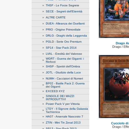
»
THSF - Le Forze Segrete
»
SECE - Segreti dell'Eternità
»
ALTRE CARTE
»
DUEA - Alleanza dei Duellanti
»
PRIO - Origine Primordiale
»
DRLG - Draghi della Leggenda
»
PGLD - Serie Oro Premium
Drago A
Drago / Eff
»
SP14 - Star Pack 2014
»
LVAL - Eredità del Valoroso
WGRT - Guerra dei Giganti: i
»
Rinforzi
»
SHSP - Spettri dell'Ombra
»
JOTL - Giudizio della Luce
»
NUMH - Cacciatori di Numeri
BP02 - Battle Pack 2: Guerra
»
dei Giganti
»
EXCEED XYZ
SINGOLE DEI MAZZI
»
INTRODUTTIVI
»
Power Pack V per Vittoria
LTGY - Il Signore della Galassia
»
Tachionica
»
HA07 - Arsenale Nascosto 7
»
ZTIN - Mini Tin Zexal 2013
Cucciolo di
Drago / Eff
»
SP13 - Star Pack 2013