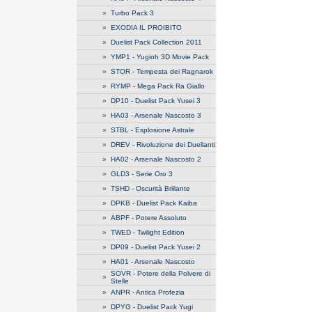
»
Turbo Pack 3
»
EXODIA IL PROIBITO
»
Duelist Pack Collection 2011
»
YMP1 - Yugioh 3D Movie Pack
»
STOR - Tempesta dei Ragnarok
»
RYMP - Mega Pack Ra Giallo
»
DP10 - Duelist Pack Yusei 3
»
HA03 - Arsenale Nascosto 3
»
STBL - Esplosione Astrale
»
DREV - Rivoluzione dei Duellanti
»
HA02 - Arsenale Nascosto 2
»
GLD3 - Serie Oro 3
»
TSHD - Oscurità Brillante
»
DPKB - Duelist Pack Kaiba
»
ABPF - Potere Assoluto
»
TWED - Twilight Edition
»
DP09 - Duelist Pack Yusei 2
»
HA01 - Arsenale Nascosto
SOVR - Potere della Polvere di
»
Stelle
»
ANPR - Antica Profezia
»
DPYG - Duelist Pack Yugi