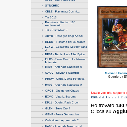
»
SYNCHRO
»
CBLZ - Fiammata Cosmica
»
Tin 2013
Premium collection 10°
»
Anniversario
»
Tin 2012 Wave 2
»
ABYR - Risveglio degli Abissi
»
REDU - Il Ritorno del Duellante
LCYW - Collezione Leggendaria
»
3
»
BP01 - Battle Pack Alba Epica
GLD5 - Serie Oro 5: La Miniera
»
Infestata
»
HA06 - Arsenale Nascosto 6
»
GAOV - Sovrano Galattico
Giovane Prome
Guerriero / E
»
PHSW - Onda D'Urto Fotonica
»
HA05 - Arsenale Nascosto 5
»
ORCS - Ordine del Chaos
Usa le voci che seguono per
»
EXVC - Vittoria Estrema
Inizio
2
3
4
5
6
7
8
9
10
»
DP11 - Duelist Pack Crow
Ho trovato
140
a
»
GLD4 - Serie Oro 4
Clicca su
Aggiu
»
GENF - Forza Generatrice
»
Collezione Leggendaria 2
»
HA04 - Arsenale Nascosto 4