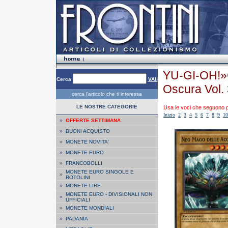
YU-GI-OH!»
Cerca
VAI!
Oscura Vol.
cerca l'articolo che ti interessa
LE NOSTRE CATEGORIE
Usa le voci che seguono per
Inizio
2
3
4
5
6
7
8
9
10
»
OFFERTE SETTIMANA
»
BUONI ACQUISTO
»
MONETE NOVITA'
»
MONETE EURO
»
FRANCOBOLLI
MONETE EURO SINGOLE E
»
ROTOLINI
»
MONETE LIRE
MONETE EURO - DIVISIONALI NON
»
UFFICIALI
»
MONETE MONDIALI
»
PADANIA