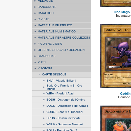
»
MEDAGLIE
»
BANCONOTE
Neo Mago 
»
CATALOGHI
Incantato
»
RIVISTE
»
MATERIALE FILATELICO
»
MATERIALE NUMISMATICO
»
MATERIALE PER ALTRE COLLEZIONI
»
FIGURINE LIEBIG
»
OFFERTE SPECIALI / OCCASIONI
»
STARBUCKS
»
PUFFI
»
YU-GI-OH!
»
CARTE SINGOLE
»
SHVI - Vittorie Brillanti
Serie Oro Premium 3 - Oro
»
Infinito
»
WIRA - Predoni Alati
Goblin
Demone 
»
BOSH - Distruttori dell'Ombra
»
DOCS - Dimensione del Chaos
»
CORE - Scontri di Ribellioni
»
CROS - Destini Incrociati
»
WSUP - Superstar Mondiali
»
PGL2 - Premium Oro 2