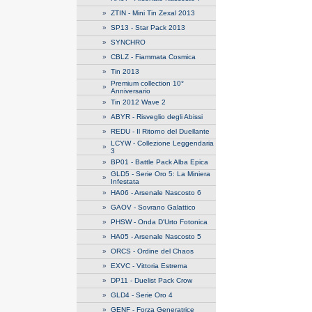
»
ZTIN - Mini Tin Zexal 2013
»
SP13 - Star Pack 2013
»
SYNCHRO
»
CBLZ - Fiammata Cosmica
»
Tin 2013
Premium collection 10°
»
Anniversario
»
Tin 2012 Wave 2
»
ABYR - Risveglio degli Abissi
»
REDU - Il Ritorno del Duellante
LCYW - Collezione Leggendaria
»
3
»
BP01 - Battle Pack Alba Epica
GLD5 - Serie Oro 5: La Miniera
»
Infestata
»
HA06 - Arsenale Nascosto 6
»
GAOV - Sovrano Galattico
»
PHSW - Onda D'Urto Fotonica
»
HA05 - Arsenale Nascosto 5
»
ORCS - Ordine del Chaos
»
EXVC - Vittoria Estrema
»
DP11 - Duelist Pack Crow
»
GLD4 - Serie Oro 4
»
GENF - Forza Generatrice