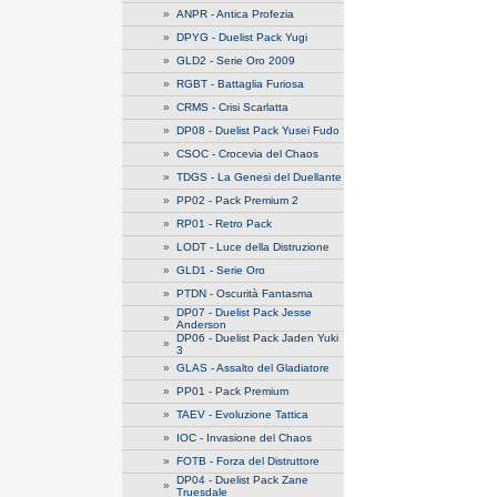
»
ANPR - Antica Profezia
»
DPYG - Duelist Pack Yugi
»
GLD2 - Serie Oro 2009
»
RGBT - Battaglia Furiosa
»
CRMS - Crisi Scarlatta
»
DP08 - Duelist Pack Yusei Fudo
»
CSOC - Crocevia del Chaos
»
TDGS - La Genesi del Duellante
»
PP02 - Pack Premium 2
»
RP01 - Retro Pack
»
LODT - Luce della Distruzione
»
GLD1 - Serie Oro
»
PTDN - Oscurità Fantasma
DP07 - Duelist Pack Jesse
»
Anderson
DP06 - Duelist Pack Jaden Yuki
»
3
»
GLAS - Assalto del Gladiatore
»
PP01 - Pack Premium
»
TAEV - Evoluzione Tattica
»
IOC - Invasione del Chaos
»
FOTB - Forza del Distruttore
DP04 - Duelist Pack Zane
»
Truesdale