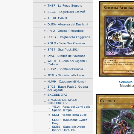
»
THSF - Le Forze Segrete
»
SECE - Segreti dell'Eternità
»
ALTRE CARTE
»
DUEA - Alleanza dei Duellanti
»
PRIO - Origine Primordiale
»
DRLG - Draghi della Leggenda
»
PGLD - Serie Oro Premium
»
SP14 - Star Pack 2014
»
LVAL - Eredità del Valoroso
WGRT - Guerra dei Giganti: i
»
Rinforzi
»
SHSP - Spettri dell'Ombra
»
JOTL - Giudizio della Luce
»
NUMH - Cacciatori di Numeri
Scimmia 
Macchina
BP02 - Battle Pack 2: Guerra
»
dei Giganti
»
EXCEED XYZ
SINGOLE DEI MAZZI
»
INTRODUTTIVI
YS14 - Resa dei Conti dello
»
Spazio-Tempo
»
SDLI - Reame della Luce
SDCR - rivoluzione Cyber
»
Drago
SDBE - Saga del Drago
»
Bianco Occhi Blu