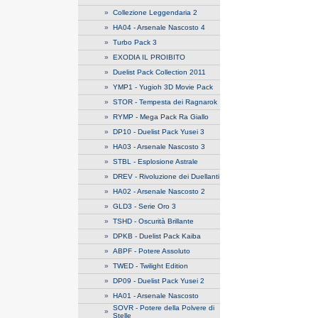
»
Collezione Leggendaria 2
»
HA04 - Arsenale Nascosto 4
»
Turbo Pack 3
»
EXODIA IL PROIBITO
»
Duelist Pack Collection 2011
»
YMP1 - Yugioh 3D Movie Pack
»
STOR - Tempesta dei Ragnarok
»
RYMP - Mega Pack Ra Giallo
»
DP10 - Duelist Pack Yusei 3
»
HA03 - Arsenale Nascosto 3
»
STBL - Esplosione Astrale
»
DREV - Rivoluzione dei Duellanti
»
HA02 - Arsenale Nascosto 2
»
GLD3 - Serie Oro 3
»
TSHD - Oscurità Brillante
»
DPKB - Duelist Pack Kaiba
»
ABPF - Potere Assoluto
»
TWED - Twilight Edition
»
DP09 - Duelist Pack Yusei 2
»
HA01 - Arsenale Nascosto
SOVR - Potere della Polvere di
»
Stelle