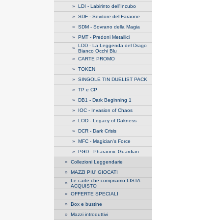
»
LDI - Labirinto dell'Incubo
»
SDF - Sevitore del Faraone
»
SDM - Sovrano della Magia
»
PMT - Predoni Metallici
LDD - La Leggenda del Drago
»
Bianco Occhi Blu
»
CARTE PROMO
»
TOKEN
»
SINGOLE TIN DUELIST PACK
»
TP e CP
»
DB1 - Dark Beginning 1
»
IOC - Invasion of Chaos
»
LOD - Legacy of Dakness
»
DCR - Dark Crisis
»
MFC - Magician's Force
»
PGD - Pharaonic Guardian
»
Collezioni Leggendarie
»
MAZZI PIU' GIOCATI
Le carte che compriamo LISTA
»
ACQUISTO
»
OFFERTE SPECIALI
»
Box e bustine
»
Mazzi introduttivi