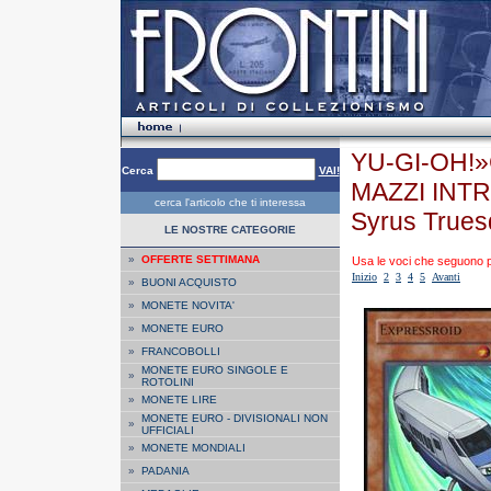
YU-GI-OH!
Cerca
VAI!
MAZZI INTR
cerca l'articolo che ti interessa
Syrus Trues
LE NOSTRE CATEGORIE
»
OFFERTE SETTIMANA
Usa le voci che seguono per
Inizio
2
3
4
5
Avanti
»
BUONI ACQUISTO
»
MONETE NOVITA'
»
MONETE EURO
»
FRANCOBOLLI
MONETE EURO SINGOLE E
»
ROTOLINI
»
MONETE LIRE
MONETE EURO - DIVISIONALI NON
»
UFFICIALI
»
MONETE MONDIALI
»
PADANIA