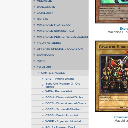
»
MEDAGLIE
»
BANCONOTE
»
CATALOGHI
»
RIVISTE
»
MATERIALE FILATELICO
Expre
»
MATERIALE NUMISMATICO
Macchina / Effe
»
MATERIALE PER ALTRE COLLEZIONI
»
FIGURINE LIEBIG
»
OFFERTE SPECIALI / OCCASIONI
»
STARBUCKS
»
PUFFI
»
YU-GI-OH!
»
CARTE SINGOLE
»
SHVI - Vittorie Brillanti
Serie Oro Premium 3 - Oro
»
Infinito
»
WIRA - Predoni Alati
»
BOSH - Distruttori dell'Ombra
»
DOCS - Dimensione del Chaos
»
CORE - Scontri di Ribellioni
»
CROS - Destini Incrociati
Cavalier
Macchina
»
WSUP - Superstar Mondiali
»
PGL2 - Premium Oro 2