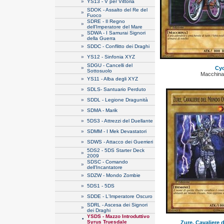
»
YS13 - V per Vittoria
SDOK - Assalto del Re del
»
Fuoco
SDRE - Il Regno
»
dell'Imperatore del Mare
SDWA - I Samurai Signori
»
della Guerra
»
SDDC - Conflitto dei Draghi
»
YS12 - Sinfonia XYZ
SDGU - Cancelli del
»
Cyc
Sottosuolo
Macchina
»
YS11 - Alba degli XYZ
»
SDLS- Santuario Perduto
»
SDDL - Legione Dragunità
»
SDMA - Marik
»
5DS3 - Attrezzi del Duellante
»
SDMM - I Mek Devastatori
»
SDWS - Attacco dei Guerrieri
5DS2 - 5DS Starter Deck
»
2009
SDSC - Comando
»
dell'Incantatore
»
SDZW - Mondo Zombie
»
5DS1 - 5DS
»
SDDE - L'Imperatore Oscuro
SDRL - Ascesa dei Signori
»
dei Draghi
YSDS - Mazzo Introduttivo
•
Syrus Truesdale
Zure, Cavaliere