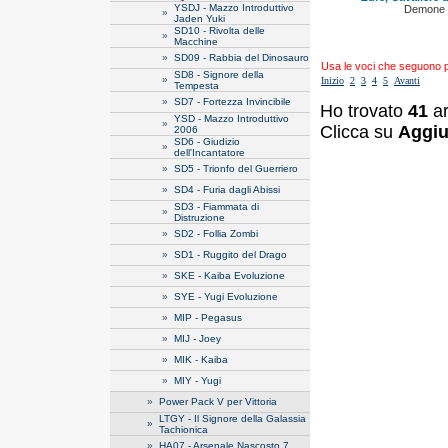
YSDJ - Mazzo Introduttivo
Demone 
»
Jaden Yuki
SD10 - Rivolta delle
»
Macchine
»
SD09 - Rabbia del Dinosauro
Usa le voci che seguono per
SD8 - Signore della
»
Inizio
2
3
4
5
Avanti
Tempesta
»
SD7 - Fortezza Invincibile
Ho trovato
41
ar
YSD - Mazzo Introduttivo
»
Clicca su
Aggiu
2006
SD6 - Giudizio
»
dell'Incantatore
»
SD5 - Trionfo del Guerriero
»
SD4 - Furia dagli Abissi
SD3 - Fiammata di
»
Distruzione
»
SD2 - Follia Zombi
»
SD1 - Ruggito del Drago
»
SKE - Kaiba Evoluzione
»
SYE - Yugi Evoluzione
»
MIP - Pegasus
»
MIJ - Joey
»
MIK - Kaiba
»
MIY - Yugi
»
Power Pack V per Vittoria
LTGY - Il Signore della Galassia
»
Tachionica
»
HA07 - Arsenale Nascosto 7