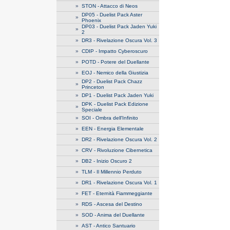
»
STON - Attacco di Neos
DP05 - Duelist Pack Aster
»
Phoenix
DP03 - Duelist Pack Jaden Yuki
»
2
»
DR3 - Rivelazione Oscura Vol. 3
»
CDIP - Impatto Cyberoscuro
»
POTD - Potere del Duellante
»
EOJ - Nemico della Giustizia
DP2 - Duelist Pack Chazz
»
Princeton
»
DP1 - Duelist Pack Jaden Yuki
DPK - Duelist Pack Edizione
»
Speciale
»
SOI - Ombra dell'Infinito
»
EEN - Energia Elementale
»
DR2 - Rivelazione Oscura Vol. 2
»
CRV - Rivoluzione Cibernetica
»
DB2 - Inizio Oscuro 2
»
TLM - Il Millennio Perduto
»
DR1 - Rivelazione Oscura Vol. 1
»
FET - Eternità Fiammeggiante
»
RDS - Ascesa del Destino
»
SOD - Anima del Duellante
»
AST - Antico Santuario