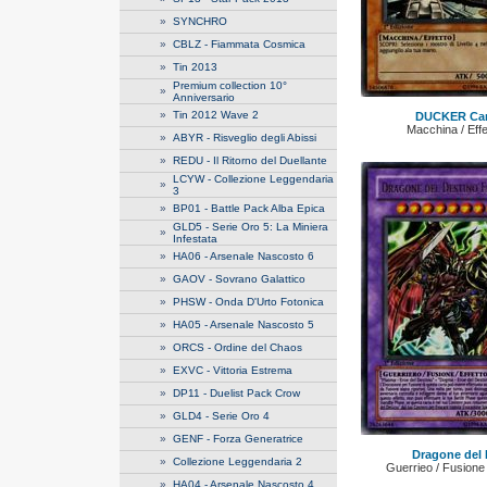
»
SYNCHRO
»
CBLZ - Fiammata Cosmica
»
Tin 2013
Premium collection 10°
»
Anniversario
»
Tin 2012 Wave 2
DUCKER Can
Macchina / Effe
»
ABYR - Risveglio degli Abissi
»
REDU - Il Ritorno del Duellante
LCYW - Collezione Leggendaria
»
3
»
BP01 - Battle Pack Alba Epica
GLD5 - Serie Oro 5: La Miniera
»
Infestata
»
HA06 - Arsenale Nascosto 6
»
GAOV - Sovrano Galattico
»
PHSW - Onda D'Urto Fotonica
»
HA05 - Arsenale Nascosto 5
»
ORCS - Ordine del Chaos
»
EXVC - Vittoria Estrema
»
DP11 - Duelist Pack Crow
»
GLD4 - Serie Oro 4
»
GENF - Forza Generatrice
Dragone del 
»
Collezione Leggendaria 2
Guerrieo / Fusione /
»
HA04 - Arsenale Nascosto 4