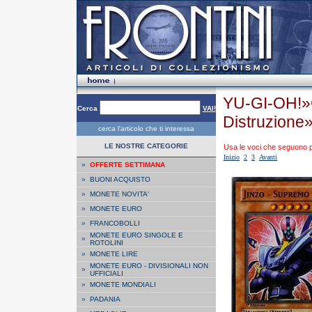
YU-GI-OH!»
Cerca
VAI!
Distruzione
cerca l'articolo che ti interessa
LE NOSTRE CATEGORIE
Usa le voci che seguono per
Inizio
2
3
Avanti
»
OFFERTE SETTIMANA
»
BUONI ACQUISTO
»
MONETE NOVITA'
»
MONETE EURO
»
FRANCOBOLLI
MONETE EURO SINGOLE E
»
ROTOLINI
»
MONETE LIRE
MONETE EURO - DIVISIONALI NON
»
UFFICIALI
»
MONETE MONDIALI
»
PADANIA