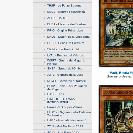
»
THSF - Le Forze Segrete
»
SECE - Segreti dell'Eternità
»
ALTRE CARTE
»
DUEA - Alleanza dei Duellanti
»
PRIO - Origine Primordiale
»
DRLG - Draghi della Leggenda
»
PGLD - Serie Oro Premium
»
SP14 - Star Pack 2014
»
LVAL - Eredità del Valoroso
WGRT - Guerra dei Giganti: i
»
Rinforzi
»
SHSP - Spettri dell'Ombra
Wulf, Bestia F
»
JOTL - Giudizio della Luce
Guerriero-Bestia /
»
NUMH - Cacciatori di Numeri
BP02 - Battle Pack 2: Guerra
»
dei Giganti
»
EXCEED XYZ
SINGOLE DEI MAZZI
»
INTRODUTTIVI
»
Power Pack V per Vittoria
LTGY - Il Signore della Galassia
»
Tachionica
»
HA07 - Arsenale Nascosto 7
»
ZTIN - Mini Tin Zexal 2013
»
SP13 - Star Pack 2013