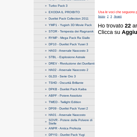
»
Turbo Pack 3
Usa le voci che seguono per
»
EXODIA IL PROIBITO
Inizio
2
3
Avanti
»
Duelist Pack Collection 2011
Ho trovato
22
ar
»
YMP1 - Yugioh 3D Movie Pack
Clicca su
Aggiu
»
STOR - Tempesta dei Ragnarok
»
RYMP - Mega Pack Ra Giallo
»
DP10 - Duelist Pack Yusei 3
»
HA03 - Arsenale Nascosto 3
»
STBL - Esplosione Astrale
»
DREV - Rivoluzione dei Duellanti
»
HA02 - Arsenale Nascosto 2
»
GLD3 - Serie Oro 3
»
TSHD - Oscurità Brillante
»
DPKB - Duelist Pack Kaiba
»
ABPF - Potere Assoluto
»
TWED - Twilight Edition
»
DP09 - Duelist Pack Yusei 2
»
HA01 - Arsenale Nascosto
SOVR - Potere della Polvere di
»
Stelle
»
ANPR - Antica Profezia
»
DPYG - Duelist Pack Yugi