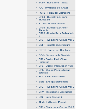
»
TAEV - Evoluzione Tattica
»
IOC - Invasione del Chaos
»
FOTB - Forza del Distruttore
DP04 - Duelist Pack Zane
»
Truesdale
»
STON - Attacco di Neos
DP05 - Duelist Pack Aster
»
Phoenix
DP03 - Duelist Pack Jaden Yuki
»
2
»
DR3 - Rivelazione Oscura Vol. 3
»
CDIP - Impatto Cyberoscuro
»
POTD - Potere del Duellante
»
EOJ - Nemico della Giustizia
DP2 - Duelist Pack Chazz
»
Princeton
»
DP1 - Duelist Pack Jaden Yuki
DPK - Duelist Pack Edizione
»
Speciale
»
SOI - Ombra dell'Infinito
»
EEN - Energia Elementale
»
DR2 - Rivelazione Oscura Vol. 2
»
CRV - Rivoluzione Cibernetica
»
DB2 - Inizio Oscuro 2
»
TLM - Il Millennio Perduto
»
DR1 - Rivelazione Oscura Vol. 1