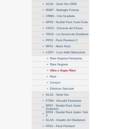
»
GLD2 - Serie Oro 2009
»
RGBT - Battaglia Furiosa
»
CRMS - Crisi Scarlatta
»
DP08 - Duelist Pack Yusei Fudo
»
CSOC - Crocevia del Chaos
»
TDGS - La Genesi del Duellante
»
PP02 - Pack Premium 2
»
RP01 - Retro Pack
»
LODT - Luce della Distruzione
»
Rara Segreta Fantasma
»
Rare Segrete
•
Ultra e Super Rare
»
Rare
»
Comuni
»
Edizione Speciale
»
GLD1 - Serie Oro
»
PTDN - Oscurità Fantasma
DP07 - Duelist Pack Jesse
»
Anderson
DP06 - Duelist Pack Jaden Yuki
»
3
»
GLAS - Assalto del Gladiatore
»
PP01 - Pack Premium