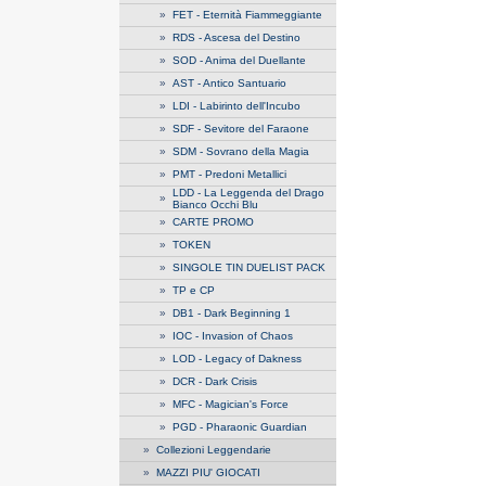
»
FET - Eternità Fiammeggiante
»
RDS - Ascesa del Destino
»
SOD - Anima del Duellante
»
AST - Antico Santuario
»
LDI - Labirinto dell'Incubo
»
SDF - Sevitore del Faraone
»
SDM - Sovrano della Magia
»
PMT - Predoni Metallici
LDD - La Leggenda del Drago
»
Bianco Occhi Blu
»
CARTE PROMO
»
TOKEN
»
SINGOLE TIN DUELIST PACK
»
TP e CP
»
DB1 - Dark Beginning 1
»
IOC - Invasion of Chaos
»
LOD - Legacy of Dakness
»
DCR - Dark Crisis
»
MFC - Magician's Force
»
PGD - Pharaonic Guardian
»
Collezioni Leggendarie
»
MAZZI PIU' GIOCATI