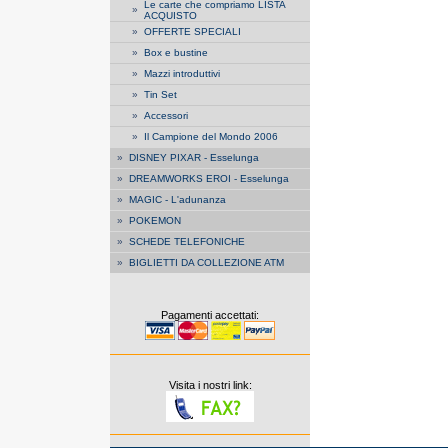
Le carte che compriamo LISTA
»
ACQUISTO
»
OFFERTE SPECIALI
»
Box e bustine
»
Mazzi introduttivi
»
Tin Set
»
Accessori
»
Il Campione del Mondo 2006
»
DISNEY PIXAR - Esselunga
»
DREAMWORKS EROI - Esselunga
»
MAGIC - L'adunanza
»
POKEMON
»
SCHEDE TELEFONICHE
»
BIGLIETTI DA COLLEZIONE ATM
Pagamenti accettati:
Visita i nostri link: