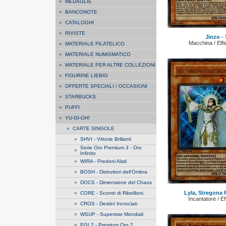
»
MEDAGLIE
»
BANCONOTE
»
CATALOGHI
»
RIVISTE
Jinzo -
Macchina / Effe
»
MATERIALE FILATELICO
»
MATERIALE NUMISMATICO
»
MATERIALE PER ALTRE COLLEZIONI
»
FIGURINE LIEBIG
»
OFFERTE SPECIALI / OCCASIONI
»
STARBUCKS
»
PUFFI
»
YU-GI-OH!
»
CARTE SINGOLE
»
SHVI - Vittorie Brillanti
Serie Oro Premium 3 - Oro
»
Infinito
»
WIRA - Predoni Alati
»
BOSH - Distruttori dell'Ombra
»
DOCS - Dimensione del Chaos
Lyla, Stregona 
»
CORE - Scontri di Ribellioni
Incantatore / Ef
»
CROS - Destini Incrociati
»
WSUP - Superstar Mondiali
»
PGL2 - Premium Oro 2